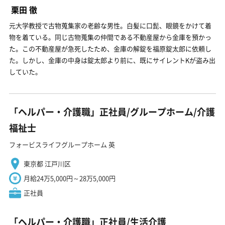
栗田 徹
元大学教授で古物蒐集家の老齢な男性。白髪に口髭、眼鏡をかけて着
物を着ている。同じ古物蒐集の仲間である不動産屋から金庫を預かっ
た。この不動産屋が急死したため、金庫の解錠を福原錠太郎に依頼し
た。しかし、金庫の中身は錠太郎より前に、既にサイレントKが盗み出
していた。
「ヘルパー・介護職」正社員/グループホーム/介護
福祉士
フォービスライフグループホーム 英
東京都 江戸川区
月給24万5,000円～28万5,000円
正社員
「ヘルパー・介護職」正社員/生活介護