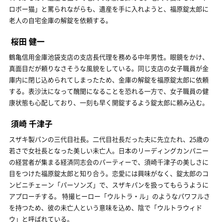
ロボー猫」と罵られながらも、遺産を手に入れようと、福原錠太郎に
老人の自宅金庫の解錠を依頼する。
桜田 健一
鶴亀信用金庫池袋支店の支店長代理を務める中年男性。眼鏡をかけ、
真面目だが頼りなさそうな風貌をしている。同じ支店の女子職員が金
庫内に閉じ込められてしまったため、金庫の解錠を福原錠太郎に依頼
する。表沙汰になって醜聞になることを恐れる一方で、女子職員の健
康状態も心配しており、一刻も早く開錠するよう錠太郎に頼み込む。
須崎 千津子
スザキ製パンの三代目社長。二代目社長だった夫に先立たれ、25歳の
若さで女社長となった美しい未亡人。日本のリーディングカンパニー
の経営者が集まる経済同志会のパーティーで、須崎千津子の美しさに
目をつけた福原錠太郎と知り合う。恋愛には興味がなく、錠太郎のコ
ンビニチェーン「パーソンズ」で、スザキパンを扱ってもらうように
アプローチする。 特撮ヒーロー「ウルトラ・ル」のようなパワフルさ
を持つため、彼の未亡人という意味を込め、陰で「ウルトラウィド
ウ」と呼ばれている。