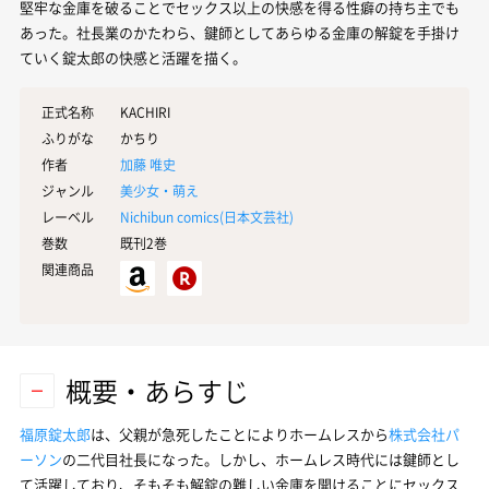
堅牢な金庫を破ることでセックス以上の快感を得る性癖の持ち主でも
あった。社長業のかたわら、鍵師としてあらゆる金庫の解錠を手掛け
ていく錠太郎の快感と活躍を描く。
正式名称
KACHIRI
ふりがな
かちり
作者
加藤 唯史
ジャンル
美少女・萌え
レーベル
Nichibun comics(
日本文芸社
)
巻数
既刊2巻
関連商品
概要・あらすじ
福原錠太郎
は、父親が急死したことによりホームレスから
株式会社パ
ーソン
の二代目社長になった。しかし、ホームレス時代には鍵師とし
て活躍しており、そもそも解錠の難しい金庫を開けることにセックス