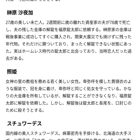
榊原 沙夜加
27歳の美しい未亡人。2週間前に歳の離れた資産家の夫が78歳で死亡
し、夫の残した金庫の解錠を福原錠太郎に依頼する。榊原家の金庫は
戦後事業に成功してすぐに購入され、関東大震災でも焼けずに残った
年代物。それだけに錆ついており、まったく解錠できない状態にあっ
た。実はホームレス時代の錠太郎と出会っており、当時恋人だった過
去がある。
照姫
女神の里の教祖を務める若く美しい女性。卑弥呼を模した貫頭衣のよ
うな服装で、冠を身に着け、卑弥呼と同じく処女を守っている。かな
りの大金庫を所有しているが、解錠することができなくなり、福原錠
太郎に解錠を依頼した。しかし、解錠後は錠太郎と長尾を、口封じの
ために殺そうとする。
スチュワーデス
国内線の美人スチュワーデス。麻薬密売を手掛ける、北海道の大手ス