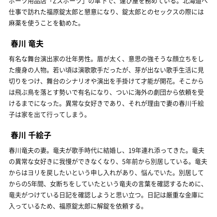
ポーツ用品店「Zスポーツ」の傘下で、運び屋を務めている。北海道へ
仕事で訪れた福原錠太郎と懇意になり、錠太郎とのセックスの際には
麻薬を使うことを勧めた。
春川 竜夫
有名な舞台演出家の壮年男性。眉が太く、意思の強そうな顔立ちをし
た痩身の人物。若い頃は演歌歌手だったが、芽が出ない歌手生活に見
切りをつけ、舞台のシナリオや演出を手掛けて才能が開花。そこから
は飛ぶ鳥を落とす勢いで有名になり、ついに海外の劇団から依頼を受
けるまでになった。異常な女好きであり、それが理由で妻の春川千絵
子は家を出て行ってしまう。
春川 千絵子
春川竜夫の妻。竜夫が歌手時代に結婚し、19年連れ添ってきた。竜夫
の異常な女好きに我慢ができなくなり、5年前から別居している。竜夫
からはヨリを戻したいという申し入れがあり、悩んでいた。別居して
からの5年間、女断ちをしていたという竜夫の言葉を確認するために、
竜夫がつけている日記を確認しようと思い立つ。日記は厳重な金庫に
入っているため、福原錠太郎に解錠を依頼する。