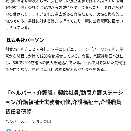
教祖の照姫を筆頭とした、女性だけの独立国家を作ると謳っている新
興宗教。信者の多くは父親からの虐待を受けて育ったり、男性から暴
力を受けたり、レイプされた過去がある女性たちで、男性を徹底的に
憎んでいる。男性に対する暴力も行っており、既に公安警察に目をつ
けられている。
株式会社パーソン
創業25年を迎える大会社。大手コンビニチェーン「パーソン」を、関
東から関西にかけて1200店舗経営している。今後、京阪神地区へ進出
し、5年で2000店舗への拡大を見込んでいる。一代で財を築いた先代社
長が亡くなり、現在は二代目の福原錠太郎が社長を務める。
「ヘルパー・介護職」契約社員/訪問介護ステーシ
ョン/介護福祉士実務者研修,介護福祉士,介護職員
初任者研修
ヘルパーステーション泰山