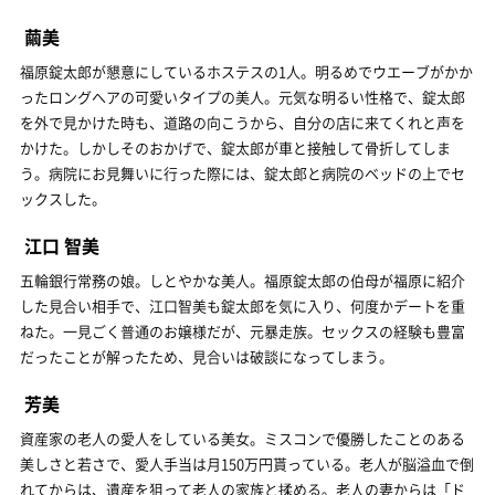
繭美
福原錠太郎が懇意にしているホステスの1人。明るめでウエーブがかか
ったロングへアの可愛いタイプの美人。元気な明るい性格で、錠太郎
を外で見かけた時も、道路の向こうから、自分の店に来てくれと声を
かけた。しかしそのおかげで、錠太郎が車と接触して骨折してしま
う。病院にお見舞いに行った際には、錠太郎と病院のベッドの上でセ
ックスした。
江口 智美
五輪銀行常務の娘。しとやかな美人。福原錠太郎の伯母が福原に紹介
した見合い相手で、江口智美も錠太郎を気に入り、何度かデートを重
ねた。一見ごく普通のお嬢様だが、元暴走族。セックスの経験も豊富
だったことが解ったため、見合いは破談になってしまう。
芳美
資産家の老人の愛人をしている美女。ミスコンで優勝したことのある
美しさと若さで、愛人手当は月150万円貰っている。老人が脳溢血で倒
れてからは、遺産を狙って老人の家族と揉める。老人の妻からは「ド