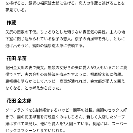
を捧げると、鍵師の福原錠太郎に告げる。恋人の作蔵と逃げることを
夢見ている。
作蔵
矢尻の屋敷の下僕。ひょろりとした頼りない雰囲気の男性。主人の地
下室に閉じ込められている桜子の恋人。桜子の貞操帯を外し、ともに
逃げ出そうと、鍵師の福原錠太郎に依頼する。
花田 早苗
花田金太郎の妻で美女。無類の女好きの夫に愛人が3人もいることに我
慢できず、夫の会社の裏帳簿を盗みだすように、福原錠太郎に依頼。
裏帳簿を明らかにしてハッピー商事が潰れれば、金太郎が愛人を囲え
なくなる、との考えからだった。
花田 金太郎
ソープランドを6店舗経営するハッピー商事の社長。無類のセックス好
きで、妻の花田早苗を毎晩抱くのはもちろん、新しく入店したソープ
嬢はすべて味見し、他にも愛人を3人囲っている。長尾には、スーパー
セックスマシーンとまでいわれた。