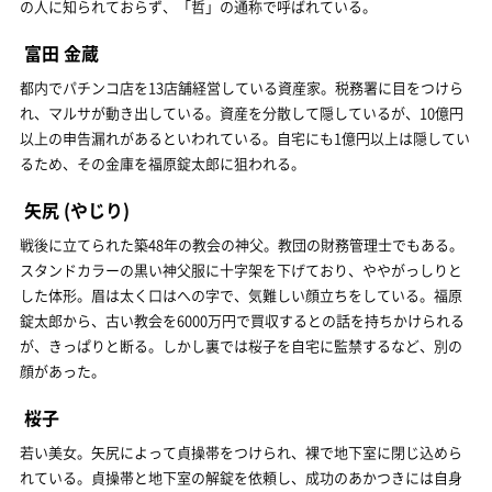
の人に知られておらず、「哲」の通称で呼ばれている。
富田 金蔵
都内でパチンコ店を13店舗経営している資産家。税務署に目をつけら
れ、マルサが動き出している。資産を分散して隠しているが、10億円
以上の申告漏れがあるといわれている。自宅にも1億円以上は隠してい
るため、その金庫を福原錠太郎に狙われる。
矢尻
(やじり)
戦後に立てられた築48年の教会の神父。教団の財務管理士でもある。
スタンドカラーの黒い神父服に十字架を下げており、ややがっしりと
した体形。眉は太く口はへの字で、気難しい顔立ちをしている。福原
錠太郎から、古い教会を6000万円で買収するとの話を持ちかけられる
が、きっぱりと断る。しかし裏では桜子を自宅に監禁するなど、別の
顔があった。
桜子
若い美女。矢尻によって貞操帯をつけられ、裸で地下室に閉じ込めら
れている。貞操帯と地下室の解錠を依頼し、成功のあかつきには自身