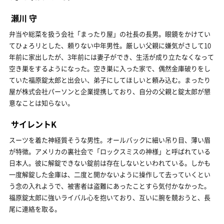
瀬川 守
弁当や総菜を扱う会社「まったり屋」の社長の長男。眼鏡をかけてい
てひょろリとした、頼りない中年男性。厳しい父親に嫌気がさして10
年前に家出したが、3年前には妻子ができ、生活が成り立たなくなって
空き巣をするようになった。空き巣に入った家で、偶然金庫破りをし
ていた福原錠太郎と出会い、弟子にしてほしいと頼み込む。まったり
屋が株式会社パーソンと企業提携しており、自分の父親と錠太郎が懇
意なことは知らない。
サイレントK
スーツを着た神経質そうな男性。オールバックに細い吊り目、薄い眉
が特徴。アメリカの裏社会で「ロックスミスの神様」と呼ばれている
日本人。彼に解錠できない錠前は存在しないといわれている。しかも
一度解錠した金庫は、二度と開かないように操作して去っていくとい
う念の入れようで、被害者は盗難にあったことすら気付かなかった。
福原錠太郎に強いライバル心を抱いており、互いに腕を競おうと、長
尾に連絡を取る。