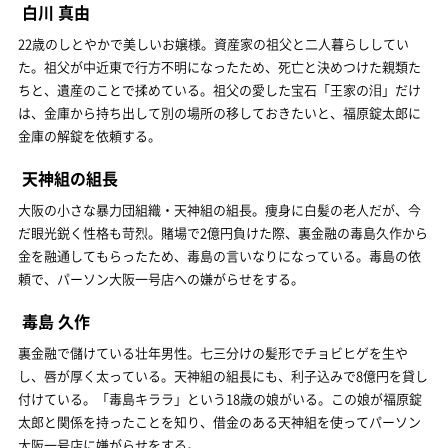
白川 真由
22歳のしとやかで美しいお嬢様。資産家の祖父と二人暮らししてい
た。祖父が中近東で行方不明になったため、死亡と決めつけた親類た
ちと、遺産のことで揉めている。祖父の愛した宝石「王家の泪」だけ
は、金庫から持ち出して別の場所の移しておきたいと、福原錠太郎に
金庫の解錠を依頼する。
天神組の組長
大阪の小さな暴力団組織・天神組の組長。痩身に白髪の老人だが、今
だ眼光鋭く性格も苛烈。賭場で2億円負けた際、裏金融の毒島久作から
金を融通してもらったため、毒島の言いなりになっている。毒島の依
頼で、パーソン大阪一号店への嫌がらせをする。
毒島 久作
裏金融で儲けている壮年男性。七三分けの髪形でチョビヒゲを生や
し、唇が厚く太っている。天神組の組長にも、利子込みで8億円を貸し
付けている。「毒島キララ」という18歳の娘がいる。この娘が福原錠
太郎と関係を持ったことを知り、借金のある天神組を使ってパーソン
大阪一号店に嫌がらせをする。