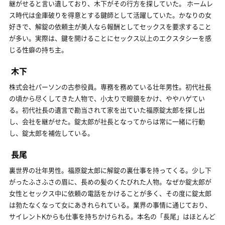
継がせると言い遺しており、木下がその行方を探していた。 ホームレ
ス時代は金庫破りを得意とする鍵師として活躍していた。かなりの女
好きで、解錠の依頼主が美人なら報酬としてセックスを要求すること
が多い。実際は、鍵を開けることにセックス以上のエクスタシーを感
じる性癖の持ち主。
木下
株式会社パーソンの古参役員。専務を務めている壮年男性。初代社長
の頃から尽くしてきた人物で、小太りで眼鏡をかけ、ややハゲてい
る。初代社長の遺言で勘当されて家を出ていた福原錠太郎を探し出
し、会社を継がせた。錠太郎が社長となってからは常に一緒に行動
し、錠太郎を補佐している。
長尾
裏世界の壮年男性。福原錠太郎に解錠の裏仕事を持ってくる。少し下
がったふさふさの眉に、長めの髪のくたびれた人物。なぜか錠太郎が
女性とセックス中に依頼の電話をかけることが多く、その度に錠太郎
は勃たなくなって女にあきれられている。業界の事情に通じており、
サイレントKからも仕事を持ちかけられる。本名の「長尾」はほとんど