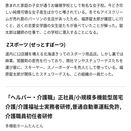
恵まれた家庭の子女が通うお嬢様学校として有名な女子校。今どき珍
しい純情可憐な女子高生ばかりと噂されている。冬でもアイスクリー
ムが売れ筋のパーソンの支店があったため、福原錠太郎が確認しに行
くと、近くの志愛女学園の女生徒たちが食べていたことが解った。錠
太郎は鍵師の仕事で、この学校に潜入することになる。
Zスポーツ
(ぜっとすぽーつ)
道内に12店舗を構える北海道きってのスポーツ用品店。しかし裏では
麻薬、覚醒剤の密売を行っており、商社マンやスチュワーデスたちを
運び屋に、スキーヤー、スノーボーダーを売人として使っている。福
原錠太郎が関係したスチュワーデスも、この組織の一員だった。
「ヘルパー・介護職」正社員/小規模多機能型居宅
介護/介護福祉士実務者研修,普通自動車運転免許,
介護職員初任者研修
多機能ホームたんとん