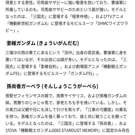
得意とする男性。司馬懿サザビーに強い敬意を抱いており、曹操軍に
所属しているのも、司馬懿サザビーのためという面が強い。モデルと
なったのは、「三国志」に登場する「程昱仲徳」、およびTVアニメ
『機動新世紀ガンダムX』に登場するモビルスーツ「DHMCワイズワラ
ビー」。
姜維ガンダム
(きょういがんだむ)
三璃沙の西の果てにあるという「涼州」出身の若武者。曹操軍に身を
置いてはいるが、その出自には謎が多い。モデルとなったのは、「三
国志」に登場する「姜維伯約」、および劇場版アニメ『機動戦士ガン
ダムF91』に登場するモビルスーツ「ガンダムF91」。
孫尚香ガーベラ
(そんしょうこうがーべら)
孫堅ゼフィランサスの娘で、孫策サイサリス、および孫権ガンダムの
妹。男勝りのじゃじゃ馬で、家老たちも手を焼いている。しかし、そ
の実力は父親や兄にも決して引けを取らず、「江東の弓腰姫」の異名
を持つ。孫権ガンダムを強く慕っており、彼と共に戦うことを願って
いる。モデルとなったのは、「三国志」に登場する「孫尚香」、およ
びOVA『機動戦士ガンダム0083 STARDUST MEMORY』に設定のみ存在