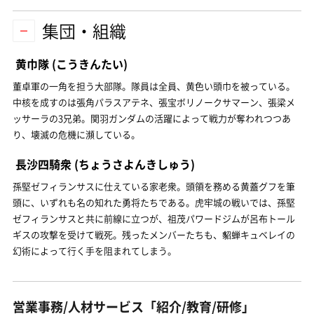
集団・組織
黄巾隊
(こうきんたい)
董卓軍の一角を担う大部隊。隊員は全員、黄色い頭巾を被っている。
中核を成すのは張角パラスアテネ、張宝ボリノークサマーン、張梁メ
ッサーラの3兄弟。関羽ガンダムの活躍によって戦力が奪われつつあ
り、壊滅の危機に瀕している。
長沙四騎衆
(ちょうさよんきしゅう)
孫堅ゼフィランサスに仕えている家老衆。頭領を務める黄蓋グフを筆
頭に、いずれも名の知れた勇将たちである。虎牢城の戦いでは、孫堅
ゼフィランサスと共に前線に立つが、祖茂パワードジムが呂布トール
ギスの攻撃を受けて戦死。残ったメンバーたちも、貂蝉キュベレイの
幻術によって行く手を阻まれてしまう。
営業事務/人材サービス「紹介/教育/研修」