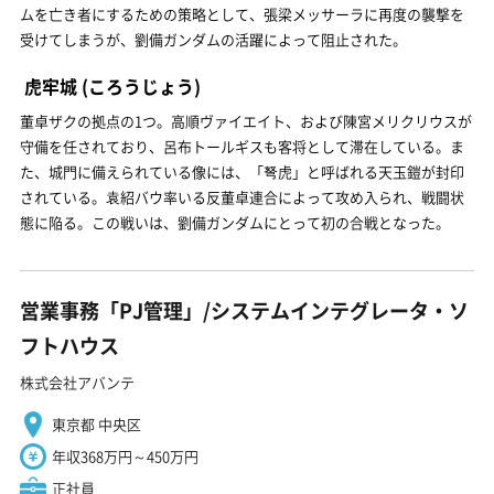
ムを亡き者にするための策略として、張梁メッサーラに再度の襲撃を
受けてしまうが、劉備ガンダムの活躍によって阻止された。
虎牢城
(ころうじょう)
董卓ザクの拠点の1つ。高順ヴァイエイト、および陳宮メリクリウスが
守備を任されており、呂布トールギスも客将として滞在している。ま
た、城門に備えられている像には、「弩虎」と呼ばれる天玉鎧が封印
されている。袁紹バウ率いる反董卓連合によって攻め入られ、戦闘状
態に陥る。この戦いは、劉備ガンダムにとって初の合戦となった。
営業事務「PJ管理」/システムインテグレータ・ソ
フトハウス
株式会社アバンテ
東京都 中央区
年収368万円～450万円
正社員