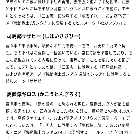
あきらめずに戦い続ける不屈の勇者。義を強く重んじる男性で、正義
と平和のために兵を挙げた劉備ガンダムと共に戦うことを望む。モデ
ルとなったのは、「三国志」に登場する「趙雲子龍」、およびTVアニ
メ『機動戦士Vガンダム』に登場するモビルスーツ「V2ガンダム」。
司馬懿サザビー
(しばいさざびー)
曹操軍の筆頭軍師。類稀なる知力を持つ一方で、武勇にも秀でた男
性。その才能はに曹操も一目置いている。常にG記を携帯しており、そ
こに記載されている内容に沿って、世界が動くことを望んでいる節が
ある。モデルとなったのは、「三国志」に登場する「司馬懿仲達」、
および劇場版アニメ『機動戦士ガンダム 逆襲のシャア』に登場するモ
ビルスーツ「サザビー」。
夏候惇ギロス
(かこうとんぎろす)
曹操軍の豪傑。「鋼の猛将」と称される男性。曹操ガンダムが最も信
頼する男の1人で、正々堂々とした戦いを好む。董卓軍との戦いにおい
ては、高順ヴァイエイト、および陳宮メリクリウスと激突する。モデ
ルとなったのは、「三国志」に登場する「夏候惇元譲」、および劇場
版アニメ『機動戦士ガンダムF91』に登場するモビルスーツ「ベルガ・