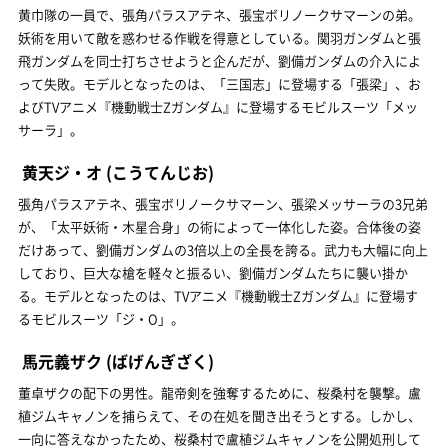
黄巾隊の一員で、張角パラスアテネ、張宝ボリノークサマーンの弟。
妖術を用いて敵を惑わせる作戦を得意としている。関羽ガンダムと張
飛ガンダムを同士打ちさせようと企んだが、劉備ガンダムの介入によ
って失敗。モデルとなったのは、「三国志」に登場する「張梁」、お
よびTVアニメ『機動戦士Ζガンダム』に登場するモビルスーツ「メッ
サーラ」。
黄天ジ・オ
(こうてんじお)
張角パラスアテネ、張宝ボリノークサマーン、張梁メッサーラの3兄弟
が、「太平妖術・木星合身」の術によって一体化した姿。合体後の姿
だけあって、劉備ガンダムの3倍以上の全長を誇る。武力も大幅に向上
しており、巨大な槍を軽々と振るい、劉備ガンダムたちに襲い掛か
る。モデルとなったのは、TVアニメ『機動戦士Ζガンダム』に登場す
るモビルスーツ「ジ・O」。
馬元義ザク
(ばげんぎざく)
董卓ザクの配下の男性。龍帝剣を強奪するために、桜桑村を襲撃。盧
植ジムキャノンを捕らえて、その在処を聞き出そうとする。しかし、
一向に答えなかったため、桜桑村で盧植ジムキャノンを公開処刑して