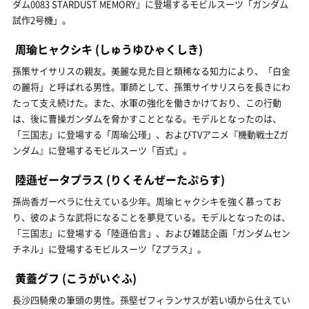
ダム0083 STARDUST MEMORY』に登場するモビルスーツ「ガンダム
試作2号機」。
周瑜ヒャクシキ
(しゅうゆひゃくしき)
孫策サイサリスの親友。美麗な見た目と類稀なる知力により、「白金
の麗将」と呼ばれる男性。軍師として、孫策サイサリスらを長きにわ
たって支え続けた。また、水軍の強化を働きかけており、この行動
は、後に曹操ガンダムを脅かすこととなる。モデルとなったのは、
「三国志」に登場する「周瑜公瑾」、およびTVアニメ『機動戦士Ζガ
ンダム』に登場するモビルスーツ「百式」。
陸遜ゼータプラス
(りくそんぜーたぷらす)
孫尚香ガーベラに仕えている少年。周瑜ヒャクシキを強く慕ってお
り、彼のような武将になることを夢見ている。モデルとなったのは、
「三国志」に登場する「陸遜伯言」、および雑誌企画「ガンダムセン
チネル」に登場するモビルスーツ「Ζプラス」。
黄蓋グフ
(こうがいぐふ)
長沙四騎衆の筆頭の男性。孫堅ゼフィランサスが若い頃から仕えてい