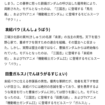
しまう。この暴挙に怒った劉備ガンダムの呼び出した龍帝剣により、
両断された。モデルとなったのは、「三国志」に登場する「馬元
義」、およびTVアニメ『機動戦士ガンダム』に登場するモビルスーツ
「ザクⅠ」。
袁紹バウ
(えんしょうばう)
三璃沙北部の冀州(きしゅう)の名家「袁家」の当主の男性。天下を狙う
野心家で、董卓ザクを倒すための連合を組織、その盟主へと収まっ
た。しかし、実際は盟主の器ではなく、曹操ガンダムからは終始侮ら
れていた。モデルとなったのは、「三国志」に登場する「袁紹本
初」、およびTVアニメ『機動戦士ガンダムΖΖ』に登場するモビルスー
ツ「バウ」。
田豊ガルスJ
(でんほうがるすじぇい)
袁紹バウに仕える参謀長の男性。優秀な軍師だが、他者を見下す物言
いが目立つ。袁紹バウには絶対の忠誠を誓っており、彼を愚弄するよ
うな発言を行った曹操ガンダムに対しては怒りを露にした。モデルと
なったのは、「三国志」に登場する「田豊元皓」、およびTVアニメ
『機動戦士ガンダムΖΖ』に登場するモビルスーツ「ガルスJ」。