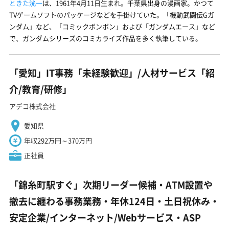
ときた洸一
は、1961年4月11日生まれ。千葉県出身の漫画家。かつて
TVゲームソフトのパッケージなどを手掛けていた。「機動武闘伝Gガ
ンダム」など、「コミックボンボン」および「ガンダムエース」など
で、ガンダムシリーズのコミカライズ作品を多く執筆している。
「愛知」IT事務「未経験歓迎」/人材サービス「紹
介/教育/研修」
アデコ株式会社
愛知県
年収292万円～370万円
正社員
「錦糸町駅すぐ」次期リーダー候補・ATM設置や
撤去に纏わる事務業務・年休124日・土日祝休み・
安定企業/インターネット/Webサービス・ASP