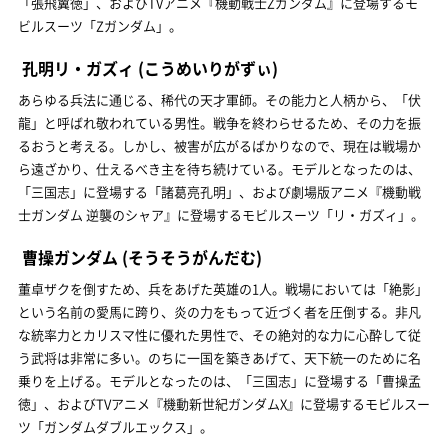
「張飛翼徳」、およびTVアニメ『機動戦士Ζガンダム』に登場するモ
ビルスーツ「Ζガンダム」。
孔明リ・ガズィ
(こうめいりがずぃ)
あらゆる兵法に通じる、稀代の天才軍師。その能力と人柄から、「伏
龍」と呼ばれ敬われている男性。戦争を終わらせるため、その力を振
るおうと考える。しかし、被害が広がるばかりなので、現在は戦場か
ら遠ざかり、仕えるべき主を待ち続けている。モデルとなったのは、
「三国志」に登場する「諸葛亮孔明」、および劇場版アニメ『機動戦
士ガンダム 逆襲のシャア』に登場するモビルスーツ「リ・ガズィ」。
曹操ガンダム
(そうそうがんだむ)
董卓ザクを倒すため、兵をあげた英雄の1人。戦場においては「絶影」
という名前の愛馬に跨り、炎の力をもって近づく者を圧倒する。非凡
な統率力とカリスマ性に優れた男性で、その絶対的な力に心酔して従
う武将は非常に多い。のちに一国を築きあげて、天下統一のために名
乗りを上げる。モデルとなったのは、「三国志」に登場する「曹操孟
徳」、およびTVアニメ『機動新世紀ガンダムX』に登場するモビルスー
ツ「ガンダムダブルエックス」。