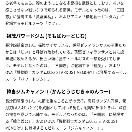
る老将でもある。鞭のようにしなる多節棍を武器としており、老いを
感じさせない戦いぶりで知られる豪傑。モデルとなったのは、「三国
志」に登場する「黄蓋黄柄」、およびアニメ「機動戦士ガンダム」に
登場するモビルスーツ「グフ」。
祖茂パワードジム
(そもぱわーどじむ)
長沙四騎衆の1人。孫策サイサリスら、孫堅ゼフィランサスの子供たち
からは「じい」と呼ばれ敬われている。孫堅ゼフィランサスと共に虎
牢城に攻め入るが、出会い頭に呂布トールギスの一撃を受けてしま
う。モデルとなったのは、「三国志」に登場する「祖茂」、および
OVA『機動戦士ガンダム0083 STARDUST MEMORY』に登場するモビル
スーツ「パワードジム」。
韓当ジムキャノンⅡ
(かんとうじむきゃのんつー)
長沙四騎衆の1人。礼節を重んじる古参の勇将。関羽ガンダム同様、偃
月刀(えんげつとう)を武器として用いる男性。戦線に出るときは、深紅
の襟巻を巻いて出陣する。モデルとなったのは、「三国志」に登場す
る「韓当義公」、およびOVA『機動戦士ガンダム0083 STARDUST
MEMORY』に登場するモビルスーツ「ジムキャノンⅡ」。