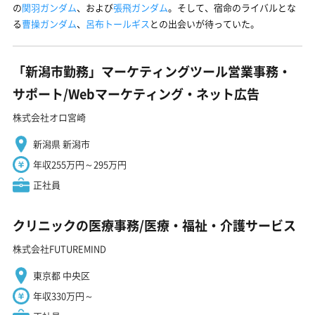
の
関羽ガンダム
、および
張飛ガンダム
。そして、宿命のライバルとな
る
曹操ガンダム
、
呂布トールギス
との出会いが待っていた。
「新潟市勤務」マーケティングツール営業事務・
サポート/Webマーケティング・ネット広告
株式会社オロ宮崎
新潟県 新潟市
年収255万円～295万円
正社員
クリニックの医療事務/医療・福祉・介護サービス
株式会社FUTUREMIND
東京都 中央区
年収330万円～