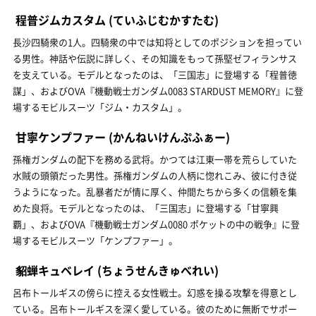
程普ジムカスタム
(ていふじむかすたむ)
長沙四騎衆の1人。四騎衆の中では知将としてのポジションを担ってい
る男性。神話や伝説に詳しく、その知識をもって孫堅ゼフィランサス
を支えている。モデルとなったのは、「三国志」に登場する「程普徳
謀」、およびOVA『機動戦士ガンダム0083 STARDUST MEMORY』に登
場するモビルスーツ「ジム・カスタム」。
甘寧ケンプファー
(かんねいけんぷふぁー)
孫権ガンダムの配下を務める武将。かつては江東一帯を荒らしていた
水賊の頭領だった男性。孫権ガンダムの人柄に惚れこみ、彼に付き従
うようになった。乱暴者だが情に厚く、仲間たちから多くの信頼を集
めた良将。モデルとなったのは、「三国志」に登場する「甘寧興
覇」、およびOVA『機動戦士ガンダム0080 ポケットの中の戦争』に登
場するモビルスーツ「ケンプファー」。
貂蝉キュベレイ
(ちょうせんきゅべれい)
呂布トールギスの傍らに控える女性戦士。幻惑を操る攻撃を得意とし
ている。呂布トールギスを深く愛している。彼のために無断でサポー