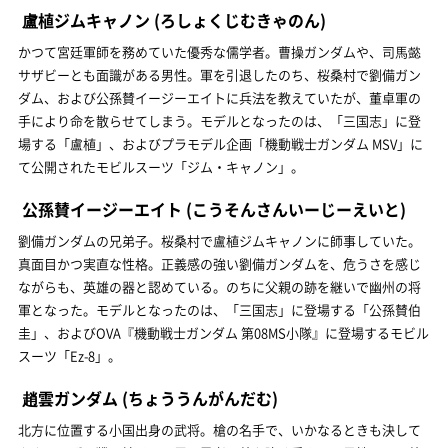
盧植ジムキャノン
(ろしょくじむきゃのん)
かつて宮廷軍師を務めていた優秀な儒学者。曹操ガンダムや、司馬懿
サザビーとも面識がある男性。軍を引退したのち、桜桑村で劉備ガン
ダム、および公孫賛イージーエイトに兵法を教えていたが、董卓軍の
手により命を散らせてしまう。モデルとなったのは、「三国志」に登
場する「盧植」、およびプラモデル企画「機動戦士ガンダム MSV」に
て公開されたモビルスーツ「ジム・キャノン」。
公孫賛イージーエイト
(こうそんさんいーじーえいと)
劉備ガンダムの兄弟子。桜桑村で盧植ジムキャノンに師事していた。
真面目かつ実直な性格。正義感の強い劉備ガンダムを、危うさを感じ
ながらも、英雄の器と認めている。のちに父親の跡を継いで幽州の将
軍となった。モデルとなったのは、「三国志」に登場する「公孫賛伯
圭」、およびOVA『機動戦士ガンダム 第08MS小隊』に登場するモビル
スーツ「Ez-8」。
趙雲ガンダム
(ちょううんがんだむ)
北方に位置する小国出身の武将。槍の名手で、いかなるときも決して