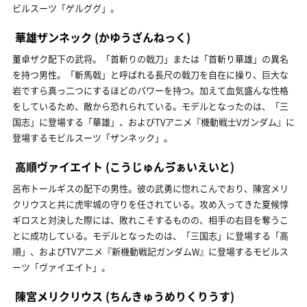
ビルスーツ「ゲルググ」。
華雄ザンネック
(かゆうざんねっく)
董卓ザク配下の武将。「首斬りの戟刀」または「首斬り華雄」の異名
を持つ男性。「斬馬戟」と呼ばれる長尺の戟刀を自在に操り、巨大な
岩ですら真っ二つにするほどのパワーを持つ。加えて血気盛んな性格
をしているため、敵から恐れられている。モデルとなったのは、「三
国志」に登場する「華雄」、およびTVアニメ『機動戦士Vガンダム』に
登場するモビルスーツ「ザンネック」。
高順ヴァイエイト
(こうじゅんゔぁいえいと)
呂布トールギスの配下の男性。彼の武勇に惚れこんでおり、陳宮メリ
クリウスと共に虎牢城の守りを任されている。攻め入ってきた夏候惇
ギロスと対決した際には、敗れこそするものの、相手の右目を奪うこ
とに成功している。モデルとなったのは、「三国志」に登場する「高
順」、およびTVアニメ『新機動戦記ガンダムW』に登場するモビルス
ーツ「ヴァイエイト」。
陳宮メリクリウス
(ちんきゅうめりくりうす)