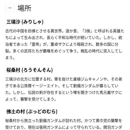
場所
三璃沙
(みりしゃ)
古代の中国を彷彿とさせる異世界。遥か昔、「3侯」と呼ばれる英雄た
ちによって生み出され、長らく平和な時代が続いていた。しかし、統
治者であった「霊帝」が、董卓ザクにより暗殺され、数多の国に分
裂。多くの武将たちが覇権をめぐって争う、戦乱の時代に突入してし
まう。
桜桑村
(ろうそんそん)
三璃沙の北方に位置する村。軍を抜けた盧植ジムキャノンや、その弟
子である公孫賛イージーエイト、そして劉備ガンダムが暮らしてい
た。しかし、伝説の剣が存在するという噂を聞きつけた馬元義ザクに
よって、襲撃を受けてしまう。
彿土の村
(ぶっどのむら)
桜桑村から旅立った劉備ガンダムが訪れた村。かつて黄巾党の襲撃を
受けており、現在は張飛ガンダムによって守られている。関羽ガンダ