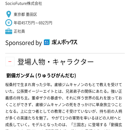
SocioFuture株式会社
東京都 墨田区
年収457万円～692万円
正社員
Sponsored by
登場人物・キャラクター
劉備ガンダム
(りゅうびがんだむ)
桜桑村で生まれ育った少年。盧植ジムキャノンのもとで教えを受けて
いた。公孫賛イージーエイトとは、兄弟弟子の関係にあたる。強い正
義感の持ち主。董卓ザクの暴虐や、それに伴う世界の乱れを放ってお
くことができず、盧植ジムキャノンの死をきっかけに単身旅立つこと
となる。上に立つ者としての教育こそ受けていないが、持ち前の人柄
が多くの英雄たちを魅了。 やがて1つの軍勢を率いるほどの人材へと
成長していく。モデルとなったのは、「三国志」に登場する「劉備玄