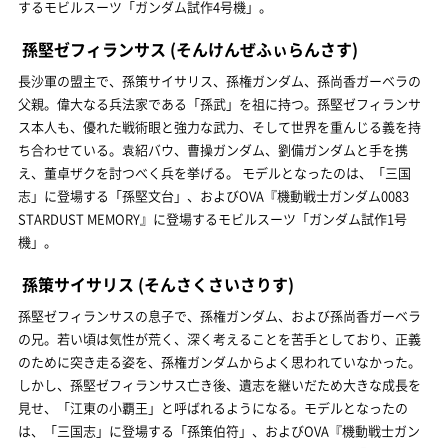
するモビルスーツ「ガンダム試作4号機」。
孫堅ゼフィランサス
(そんけんぜふぃらんさす)
長沙軍の盟主で、孫策サイサリス、孫権ガンダム、孫尚香ガーベラの
父親。偉大なる兵法家である「孫武」を祖に持つ。孫堅ゼフィランサ
ス本人も、優れた戦術眼と強力な武力、そして世界を重んじる義を持
ち合わせている。袁紹バウ、曹操ガンダム、劉備ガンダムと手を携
え、董卓ザクを討つべく兵を挙げる。 モデルとなったのは、「三国
志」に登場する「孫堅文台」、およびOVA『機動戦士ガンダム0083
STARDUST MEMORY』に登場するモビルスーツ「ガンダム試作1号
機」。
孫策サイサリス
(そんさくさいさりす)
孫堅ゼフィランサスの息子で、孫権ガンダム、および孫尚香ガーベラ
の兄。若い頃は気性が荒く、深く考えることを苦手としており、正義
のために突き走る姿を、孫権ガンダムからよく思われていなかった。
しかし、孫堅ゼフィランサス亡き後、遺志を継いだため大きな成長を
見せ、「江東の小覇王」と呼ばれるようになる。モデルとなったの
は、「三国志」に登場する「孫策伯符」、およびOVA『機動戦士ガン