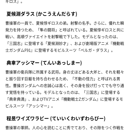
ギロス」。
夏候淵ダラス
(かこうえんだらす)
曹操軍の一員で、夏候惇ギロスの弟。射撃の名手。さらに、優れた瞬
発力を持つため、「隼の闘将」と呼ばれている。夏候惇ギロスと共に
戦い、高順ヴァイエイトを射撃戦で下した。モデルとなったのは、
「三国志」に登場する「夏候淵妙才」、および劇場版アニメ『機動戦
士ガンダムF91』に登場するモビルスーツ「ベルガ・ダラス」。
典韋アッシマー
(てんいあっしまー)
曹操軍の衛兵隊に所属する武将。身の丈ほどある大斧と、それを軽々
と振り回す巨躯を持ち合わせるため、「不動の怪力」と呼ばれる男
性。曹操ガンダムへの忠誠心は高く、その身を投げ打ってでも守り通
す覚悟を持っている。モデルとなったのは、「三国志」に登場する
「典韋典満」、およびTVアニメ『機動戦士Ζガンダム』に登場するモ
ビルスーツ「アッシマー」。
程昱ワイズワラビー
(ていいくわいずわらびー)
曹操軍の軍師。人の心を読むことに秀でており、その隙をつく作戦を