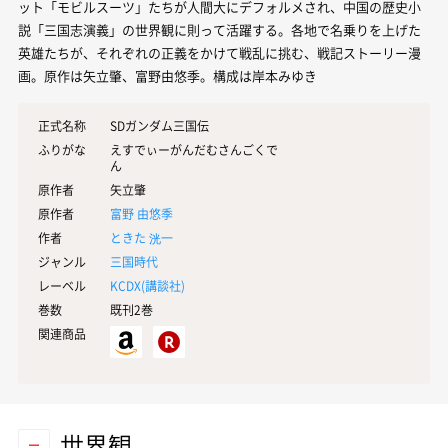
ット「モビルスーツ」たちが人間大にデフォルメされ、中国の歴史小
説「三国志演義」の世界観に則って活躍する。各地で名乗りを上げた
英雄たちが、それぞれの正義をかけて戦乱に挑む、戦記ストーリー漫
画。原作は矢立肇、富野由悠季。構成は岸本みゆき
正式名称
SDガンダム三国伝
ふりがな
えすでぃーがんだむさんごくで
ん
原作者
矢立肇
原作者
富野 由悠季
作者
ときた 洸一
ジャンル
三国時代
レーベル
KCDX(
講談社
)
巻数
既刊2巻
関連商品
世界観