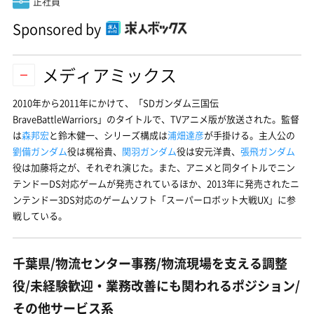
正社員
Sponsored by
メディアミックス
2010年から2011年にかけて、「SDガンダム三国伝
BraveBattleWarriors」のタイトルで、TVアニメ版が放送された。監督
は
森邦宏
と鈴木健一、シリーズ構成は
浦畑達彦
が手掛ける。主人公の
劉備ガンダム
役は梶裕貴、
関羽ガンダム
役は安元洋貴、
張飛ガンダム
役は加藤将之が、それぞれ演じた。また、アニメと同タイトルでニン
テンドーDS対応ゲームが発売されているほか、2013年に発売されたニ
ンテンドー3DS対応のゲームソフト「スーパーロボット大戦UX」に参
戦している。
千葉県/物流センター事務/物流現場を支える調整
役/未経験歓迎・業務改善にも関われるポジション/
その他サービス系