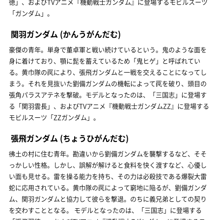
徳」、およびTVアニメ『機動戦士ガンダム』に登場するモビルスーツ
「ガンダム」。
関羽ガンダム
(かんうがんだむ)
豪傑の青年。単身で董卓軍と戦い続けているという。鬼のような面を
身に着けており、顎に髭を蓄えているため「鬼ヒゲ」と呼ばれてい
る。黄巾隊の罠により、張飛ガンダムと一戦を交えることになってし
まう。それを見抜いた劉備ガンダムの機転によって罠を破り、頭目の
張角パラスアテネを撃破。モデルとなったのは、「三国志」に登場す
る「関羽雲長」、およびTVアニメ『機動戦士ガンダムΖΖ』に登場する
モビルスーツ「ΖΖガンダム」。
張飛ガンダム
(ちょうひがんだむ)
彿土の村に住む青年。勘違いから劉備ガンダムを襲撃するなど、そそ
っかしい性格。しかし、誤解が解けると食料を快く渡すなど、心優し
い面も見せる。雷を操る能力を持ち、その力は必殺技である爆裂大雷
蛇に応用されている。黄巾隊の罠によって窮地に陥るが、劉備ガンダ
ム、関羽ガンダムと協力して彼らを撃退。のちに義兄弟としての契り
を交わすこととなる。 モデルとなったのは、「三国志」に登場する