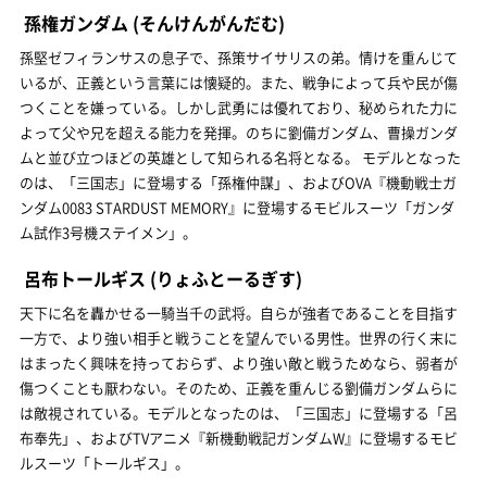
孫権ガンダム
(そんけんがんだむ)
孫堅ゼフィランサスの息子で、孫策サイサリスの弟。情けを重んじて
いるが、正義という言葉には懐疑的。また、戦争によって兵や民が傷
つくことを嫌っている。しかし武勇には優れており、秘められた力に
よって父や兄を超える能力を発揮。のちに劉備ガンダム、曹操ガンダ
ムと並び立つほどの英雄として知られる名将となる。 モデルとなった
のは、「三国志」に登場する「孫権仲謀」、およびOVA『機動戦士ガ
ンダム0083 STARDUST MEMORY』に登場するモビルスーツ「ガンダ
ム試作3号機ステイメン」。
呂布トールギス
(りょふとーるぎす)
天下に名を轟かせる一騎当千の武将。自らが強者であることを目指す
一方で、より強い相手と戦うことを望んでいる男性。世界の行く末に
はまったく興味を持っておらず、より強い敵と戦うためなら、弱者が
傷つくことも厭わない。そのため、正義を重んじる劉備ガンダムらに
は敵視されている。モデルとなったのは、「三国志」に登場する「呂
布奉先」、およびTVアニメ『新機動戦記ガンダムW』に登場するモビ
ルスーツ「トールギス」。