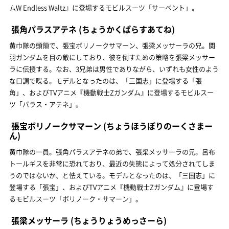
ムW Endless Waltz』に登場するモビルスーツ「サーペント」。
張角パラスアテネ
(ちょうかくぱらすあてね)
黄巾隊の頭領で、張宝ボリノークサマーン、張梁メッサーラの兄。関
羽ガンダムを目の敵にしており、彼を倒すための策略を張梁メッサー
ラに伝授する。なお、3兄弟は男性でありながら、いずれも女性のよう
な口調で喋る。モデルとなったのは、「三国志」に登場する「張
角」、およびTVアニメ『機動戦士Ζガンダム』に登場するモビルスー
ツ「パラス・アテネ」。
張宝ボリノークサマーン
(ちょうほうぼりのーくさまー
ん)
黄巾隊の一員。張角パラスアテネの弟で、張梁メッサーラの兄。呂布
トールギスを非常に恐れており、最近の失態によって処分されてしま
うのではないか、と怯えている。モデルとなったのは、「三国志」に
登場する「張宝」、およびTVアニメ『機動戦士Ζガンダム』に登場す
るモビルスーツ「ボリノーク・サマーン」。
張梁メッサーラ
(ちょうりょうめっさーら)