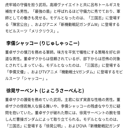
虎牢城の守備を担う武将。高順ヴァイエイトと共に呂布トールギスを
補佐する男性。「最強の盾」と呼ばれるほど守備力に秀でており、軍
師としての働きも見せる。モデルとなったのは、「三国志」に登場す
る「陳宮公台」、およびアニメ「新機動戦記ガンダムW」に登場する
モビルスーツ「メリクリウス」。
李儒シャッコー
(りじゅしゃっこー)
董卓ザクの懐刀を務める軍師。味方を平気で犠牲にする策略を好む非
道な男性。董卓ザクからは信頼されているが、部下からは恐怖の対象
とされてしまっている。モデルとなったのは、「三国志」に登場する
「李儒文優」、およびTVアニメ『機動戦士Vガンダム』に登場するモビ
ルスーツ「シャッコー」。
徐晃サーペント
(じょこうさーぺんと)
董卓ザクの護衛を務めていた武将。主君に似ず実直な性格の男性。董
卓ザクの傍若無人な振る舞いや、李儒シャッコーの残虐なやり方に疑
問を抱いていた。董卓ザクが破れた際には、徐晃サーペントの腕を惜
しんだ曹操ガンダムによって取り立てられる。モデルとなったのは、
「三国志」に登場する「徐晃公明」、およびOVA『新機動戦記ガンダ