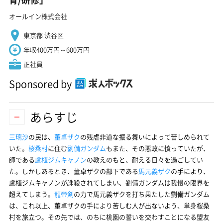
オールイン株式会社
東京都 渋谷区
年収400万円～600万円
正社員
Sponsored by
あらすじ
三璃沙
の民は、
董卓ザク
の残虐非道な振る舞いによって苦しめられて
いた。
桜桑村
に住む
劉備ガンダム
もまた、その悪政に憤っていたが、
師である
盧植ジムキャノン
の教えのもと、耐える日々を過ごしてい
た。しかしあるとき、董卓ザクの部下である
馬元義ザク
の手により、
盧植ジムキャノンが誅殺されてしまい、劉備ガンダムは我慢の限界を
超えてしまう。
龍帝剣
の力で馬元義ザクを打ち果たした劉備ガンダム
は、これ以上、董卓ザクの手により苦しむ人が出ないよう、単身桜桑
村を旅立つ。その先では、のちに桃園の誓いを交わすことになる盟友