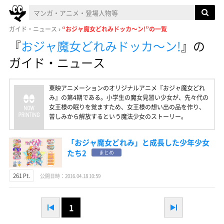
ガイド・ニュース
“おジャ魔女どれみドッカ〜ン!”の一覧
『
おジャ魔女どれみドッカ〜ン!
』
の
ガイド・ニュース
東映アニメーションのオリジナルアニメ『おジャ魔女どれ
み』の第4期である。小学生の魔女見習い少女が、先々代の
女王様の眠りを覚ますため、女王様の想い出の品を作り、
苦しみから解放するという魔法少女のストーリー。
「おジャ魔女どれみ」と成長した少年少女
たち2
まとめ
261 Pt.
公開日時：2016.04.18 10:59
1