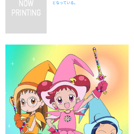
となっている。