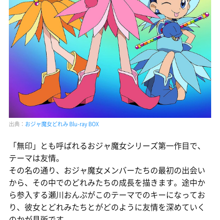
出典：
おジャ魔女どれみ Blu-ray BOX
「無印」とも呼ばれるおジャ魔女シリーズ第一作目で、
テーマは友情。
その名の通り、おジャ魔女メンバーたちの最初の出会い
から、その中でのどれみたちの成長を描きます。途中か
ら参入する瀬川おんぷがこのテーマでのキーになってお
り、彼女とどれみたちとがどのように友情を深めていく
のかが見所です。