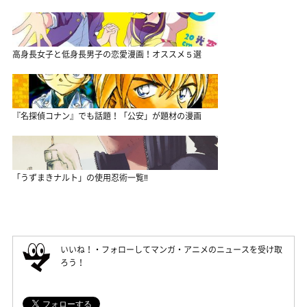
高身長女子と低身長男子の恋愛漫画！オススメ５選
『名探偵コナン』でも話題！「公安」が題材の漫画
「うずまきナルト」の使用忍術一覧‼
いいね！・フォローしてマンガ・アニメのニュースを受け取
ろう！