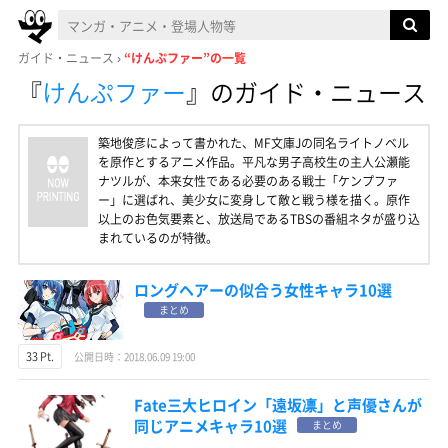
ガイド・ニュース
“けんぷファー”の一覧
『
けんぷファー
』
のガイド・ニュース
築地俊彦によって書かれた、MF文庫Jの同名ライトノベル
を原作とするアニメ作品。平凡な男子高校生の主人公瀬能
ナツルが、本来女性である必要のある戦士「ケンプファ
ー」に選ばれ、美少女に変身して敵と戦う様を描く。原作
以上のお色気要素と、放送局であるTBSの番組ネタが盛り込
まれているのが特徴。
ロングヘアーの似合う女性キャラ10選
まとめ
33 Pt.
公開日時：2018.06.09 19:00
Fate三大ヒロイン「遠坂凛」と声優さんが
同じアニメキャラ10選
まとめ