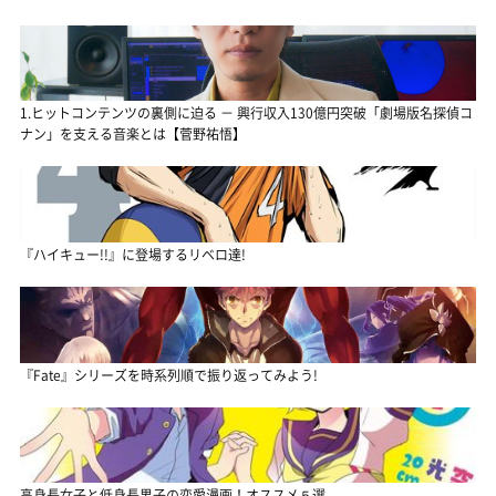
1.ヒットコンテンツの裏側に迫る － 興行収入130億円突破「劇場版名探偵コ
ナン」を支える音楽とは【菅野祐悟】
『ハイキュー!!』に登場するリベロ達!
『Fate』シリーズを時系列順で振り返ってみよう!
高身長女子と低身長男子の恋愛漫画！オススメ５選