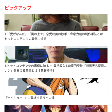
ピックアップ
1.『愛がなんだ』『街の上で』恋愛映画の妙手・今泉力哉の制作手法とは－
ヒットコンテンツの裏側に迫る
1.ヒットコンテンツの裏側に迫る － 興行収入130億円突破「劇場版名探偵コ
ナン」を支える音楽とは【菅野祐悟】
『ハイキュー!!』に登場するリベロ達!