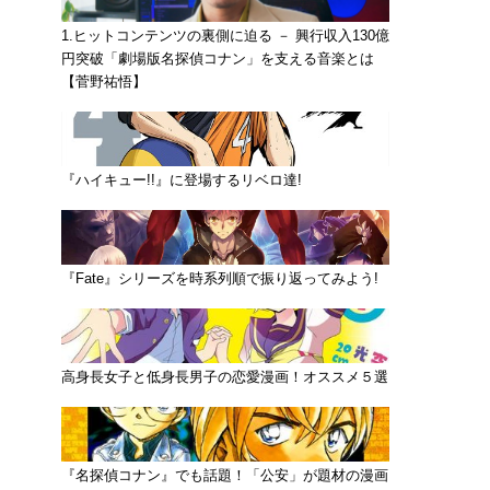
1.ヒットコンテンツの裏側に迫る － 興行収入130億
円突破「劇場版名探偵コナン」を支える音楽とは
【菅野祐悟】
『ハイキュー!!』に登場するリベロ達!
『Fate』シリーズを時系列順で振り返ってみよう!
高身長女子と低身長男子の恋愛漫画！オススメ５選
『名探偵コナン』でも話題！「公安」が題材の漫画