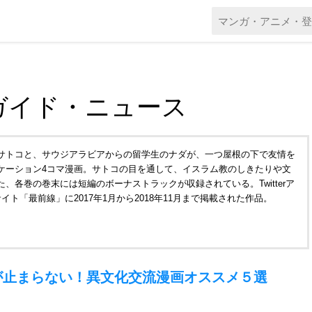
ガイド・ニュース
サトコと、サウジアラビアからの留学生のナダが、一つ屋根の下で友情を
ケーション4コマ漫画。サトコの目を通して、イスラム教のしきたりや文
、各巻の巻末には短編のボーナストラックが収録されている。Twitterア
ト「最前線」に2017年1月から2018年11月まで掲載された作品。
が止まらない！異文化交流漫画オススメ５選