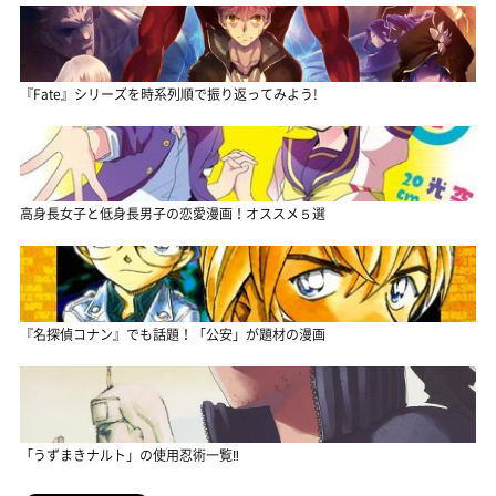
『Fate』シリーズを時系列順で振り返ってみよう!
高身長女子と低身長男子の恋愛漫画！オススメ５選
『名探偵コナン』でも話題！「公安」が題材の漫画
「うずまきナルト」の使用忍術一覧‼