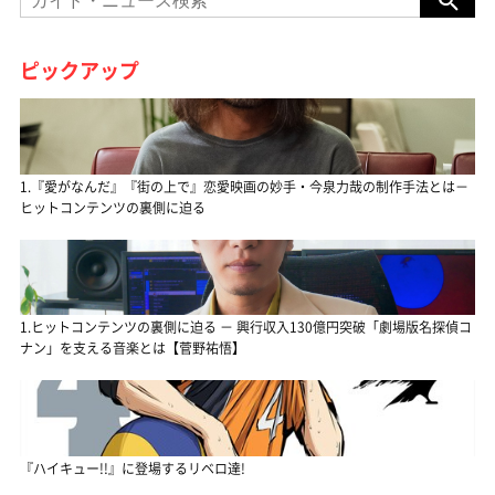
ピックアップ
1.『愛がなんだ』『街の上で』恋愛映画の妙手・今泉力哉の制作手法とは－
ヒットコンテンツの裏側に迫る
1.ヒットコンテンツの裏側に迫る － 興行収入130億円突破「劇場版名探偵コ
ナン」を支える音楽とは【菅野祐悟】
『ハイキュー!!』に登場するリベロ達!