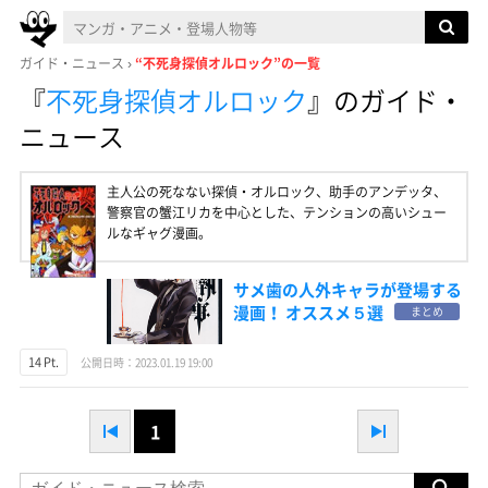
ガイド・ニュース
“不死身探偵オルロック”の一覧
『
不死身探偵オルロック
』
のガイド・
ニュース
主人公の死なない探偵・オルロック、助手のアンデッタ、
警察官の蟹江リカを中心とした、テンションの高いシュー
ルなギャグ漫画。
サメ歯の人外キャラが登場する
漫画！ オススメ５選
まとめ
14 Pt.
公開日時：2023.01.19 19:00
1