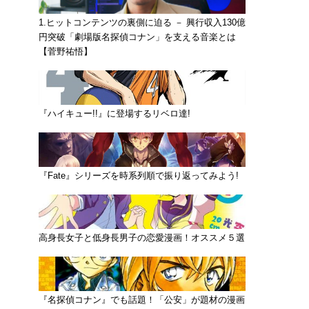
1.ヒットコンテンツの裏側に迫る － 興行収入130億
円突破「劇場版名探偵コナン」を支える音楽とは
【菅野祐悟】
『ハイキュー!!』に登場するリベロ達!
『Fate』シリーズを時系列順で振り返ってみよう!
高身長女子と低身長男子の恋愛漫画！オススメ５選
『名探偵コナン』でも話題！「公安」が題材の漫画