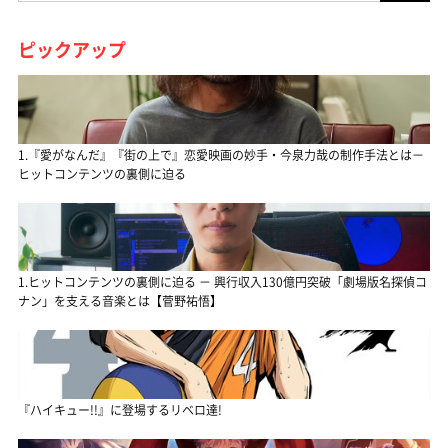
ピックアップ
1.『愛がなんだ』『街の上で』恋愛映画の妙手・今泉力哉の制作手法とは－
ヒットコンテンツの裏側に迫る
1.ヒットコンテンツの裏側に迫る － 興行収入130億円突破「劇場版名探偵コ
ナン」を支える音楽とは【菅野祐悟】
『ハイキュー!!』に登場するリベロ達!