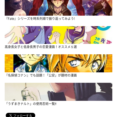
『Fate』シリーズを時系列順で振り返ってみよう!
高身長女子と低身長男子の恋愛漫画！オススメ５選
『名探偵コナン』でも話題！「公安」が題材の漫画
「うずまきナルト」の使用忍術一覧‼