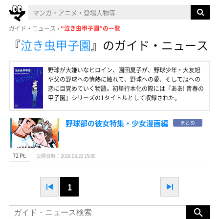
ガイド・ニュース
“泣き虫甲子園”の一覧
『
泣き虫甲子園
』
のガイド・ニュース
野球が大嫌いなヒロイン、園田夏子が、野球少年・大友旭
や父の野球への情熱に触れて、野球への愛、そして旭への
恋に目覚めていく物語。初単行本化の際には『ああ! 青春の
甲子園』シリーズの1タイトルとして収録された。
野球部の彼女特集・少女漫画編
まとめ
72 Pt.
公開日時：2018.08.22 15:00
1