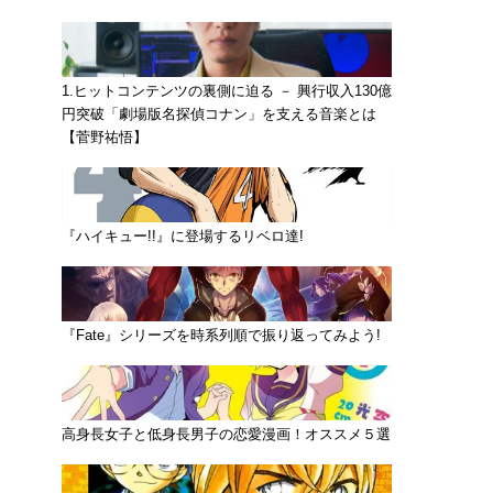
1.ヒットコンテンツの裏側に迫る － 興行収入130億
円突破「劇場版名探偵コナン」を支える音楽とは
【菅野祐悟】
『ハイキュー!!』に登場するリベロ達!
『Fate』シリーズを時系列順で振り返ってみよう!
高身長女子と低身長男子の恋愛漫画！オススメ５選