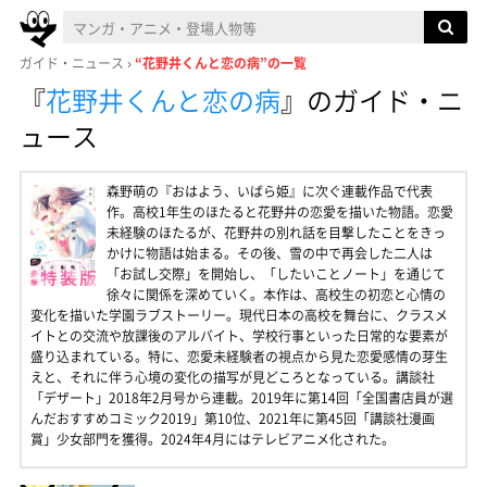
ガイド・ニュース
“花野井くんと恋の病”の一覧
『
花野井くんと恋の病
』
のガイド・ニ
ュース
森野萌の『おはよう、いばら姫』に次ぐ連載作品で代表
作。高校1年生のほたると花野井の恋愛を描いた物語。恋愛
未経験のほたるが、花野井の別れ話を目撃したことをきっ
かけに物語は始まる。その後、雪の中で再会した二人は
「お試し交際」を開始し、「したいことノート」を通じて
徐々に関係を深めていく。本作は、高校生の初恋と心情の
変化を描いた学園ラブストーリー。現代日本の高校を舞台に、クラスメ
イトとの交流や放課後のアルバイト、学校行事といった日常的な要素が
盛り込まれている。特に、恋愛未経験者の視点から見た恋愛感情の芽生
えと、それに伴う心境の変化の描写が見どころとなっている。講談社
「デザート」2018年2月号から連載。2019年に第14回「全国書店員が選
んだおすすめコミック2019」第10位、2021年に第45回「講談社漫画
賞」少女部門を獲得。2024年4月にはテレビアニメ化された。