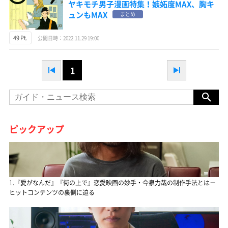
ヤキモチ男子漫画特集！嫉妬度MAX、胸キ
ュンもMAX
まとめ
49 Pt.
公開日時：2022.11.29 19:00
1
ピックアップ
1.『愛がなんだ』『街の上で』恋愛映画の妙手・今泉力哉の制作手法とは－
ヒットコンテンツの裏側に迫る