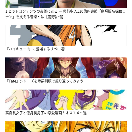
1.ヒットコンテンツの裏側に迫る － 興行収入130億円突破「劇場版名探偵コ
ナン」を支える音楽とは【菅野祐悟】
『ハイキュー!!』に登場するリベロ達!
『Fate』シリーズを時系列順で振り返ってみよう!
高身長女子と低身長男子の恋愛漫画！オススメ５選