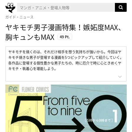
ガイド・ニュース
ヤキモチ男子漫画特集！嫉妬度MAX、
胸キュンもMAX
49 Pt.
ヤキモチを焼くのは、それだけ相手を想う気持ちが強いから。今回はヤ
キモチ焼きな男子が登場する漫画を5つピックアップして紹介していく。
各作品に登場する個性豊かな男子たちの、時に厄介で時に心ときめくヤ
キモチ・執着心を堪能しよう。