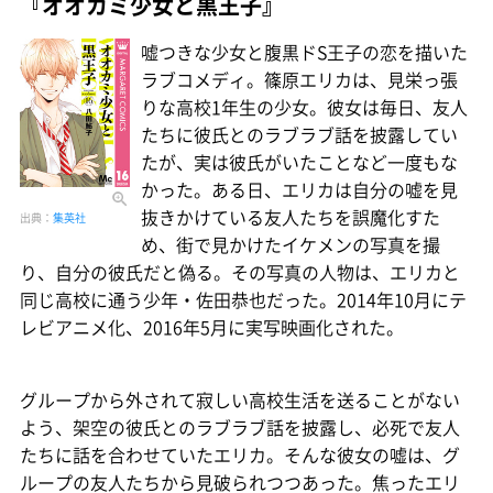
『オオカミ少女と黒王子』
嘘つきな少女と腹黒ドS王子の恋を描いた
ラブコメディ。篠原エリカは、見栄っ張
りな高校1年生の少女。彼女は毎日、友人
たちに彼氏とのラブラブ話を披露してい
たが、実は彼氏がいたことなど一度もな
かった。ある日、エリカは自分の嘘を見
抜きかけている友人たちを誤魔化すた
出典：
集英社
め、街で見かけたイケメンの写真を撮
り、自分の彼氏だと偽る。その写真の人物は、エリカと
同じ高校に通う少年・佐田恭也だった。2014年10月にテ
レビアニメ化、2016年5月に実写映画化された。
グループから外されて寂しい高校生活を送ることがない
よう、架空の彼氏とのラブラブ話を披露し、必死で友人
たちに話を合わせていたエリカ。そんな彼女の嘘は、グ
ループの友人たちから見破られつつあった。焦ったエリ