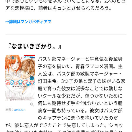
中で恋心というものを学んでいくことになる。2人のピュ
アな恋模様に、読者はキュンとさせられるだろう。
→詳細はマンガペディアで
『なまいきざかり。』
バスケ部マネージャーと生意気な後輩男
子の恋を描いた、青春ラブコメ漫画。主
人公は、バスケ部の敏腕マネージャー・
町田由希。3つ子の弟と双子の妹がいる家
庭で育った彼女は滅多なことでは動じな
いクールな少女だが、傷つかないために
何にも期待せず手を伸ばさないという臆
病な一面も持っている。彼女はバスケ部
出典：
amazon
のキャプテンに恋心を抱いていたのだ
が、彼に恋人ができたことで失恋してしまった。ショッ