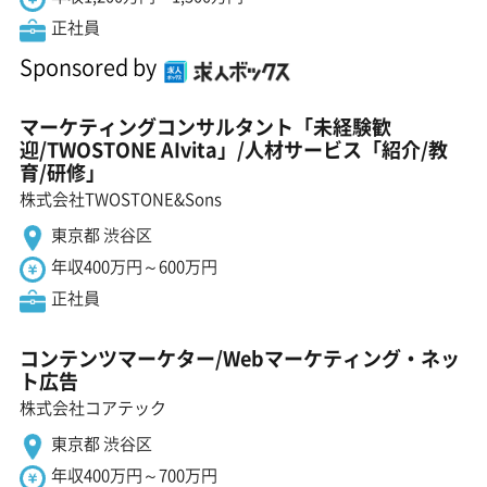
正社員
Sponsored by
マーケティングコンサルタント「未経験歓
迎/TWOSTONE AIvita」/人材サービス「紹介/教
育/研修」
株式会社TWOSTONE&Sons
東京都 渋谷区
年収400万円～600万円
正社員
コンテンツマーケター/Webマーケティング・ネッ
ト広告
株式会社コアテック
東京都 渋谷区
年収400万円～700万円