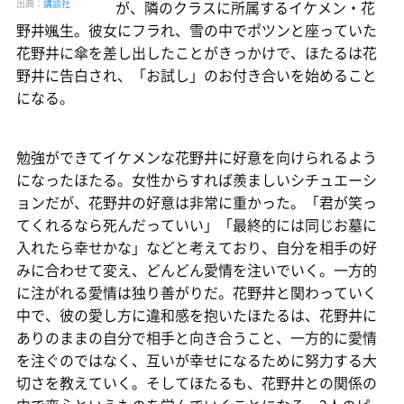
出典：
講談社
が、隣のクラスに所属するイケメン・花
野井颯生。彼女にフラれ、雪の中でポツンと座っていた
花野井に傘を差し出したことがきっかけで、ほたるは花
野井に告白され、「お試し」のお付き合いを始めること
になる。
勉強ができてイケメンな花野井に好意を向けられるよう
になったほたる。女性からすれば羨ましいシチュエーシ
ョンだが、花野井の好意は非常に重かった。「君が笑っ
てくれるなら死んだっていい」「最終的には同じお墓に
入れたら幸せかな」などと考えており、自分を相手の好
みに合わせて変え、どんどん愛情を注いでいく。一方的
に注がれる愛情は独り善がりだ。花野井と関わっていく
中で、彼の愛し方に違和感を抱いたほたるは、花野井に
ありのままの自分で相手と向き合うこと、一方的に愛情
を注ぐのではなく、互いが幸せになるために努力する大
切さを教えていく。そしてほたるも、花野井との関係の