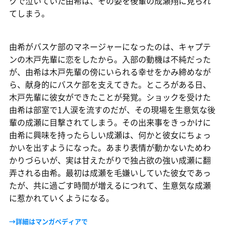
クで泣いていた由希は、その姿を後輩の成瀬翔に見られ
てしまう。
由希がバスケ部のマネージャーになったのは、キャプテ
ンの木戸先輩に恋をしたから。入部の動機は不純だった
が、由希は木戸先輩の傍にいられる幸せをかみ締めなが
ら、献身的にバスケ部を支えてきた。ところがある日、
木戸先輩に彼女ができたことが発覚。ショックを受けた
由希は部室で1人涙を流すのだが、その現場を生意気な後
輩の成瀬に目撃されてしまう。その出来事をきっかけに
由希に興味を持ったらしい成瀬は、何かと彼女にちょっ
かいを出すようになった。あまり表情が動かないためわ
かりづらいが、実は甘えたがりで独占欲の強い成瀬に翻
弄される由希。最初は成瀬を毛嫌いしていた彼女であっ
たが、共に過ごす時間が増えるにつれて、生意気な成瀬
に惹かれていくようになる。
→詳細はマンガペディアで