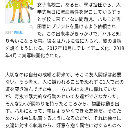
女子高校生。ある日、雫は担任から、入
学式当日に流血事件を起こしてからずっ
と学校に来ていない問題児、ハルこと吉
田春にプリントを届けるよう依頼され
出典：
講談社
た。この出来事がきっかけで、ハルと知
り合いになった雫。彼女はハルに気に入られ、彼の世話
を焼くようになる。2012年10月にテレビアニメ化、2018
年4月に実写映画化された。
大切なのは自分の成績と将来で、そこに友人関係は必要
ない。そう考え、人に嫌われることを恐れずに1人で己の
道を突き進んできた雫。一方ハルは友達に憧れていた
が、奇抜で暴力的な行動のせいで友達ができなかった。
そんな2人が関わりを持ったところから、物語は動き出
す。ハルにとって、雫はようやくできた友達だ。そのた
めハルは雫に執着するようになるのだが、それは徐々に
友達に対する執着から、好意を抱く異性に対するものへ