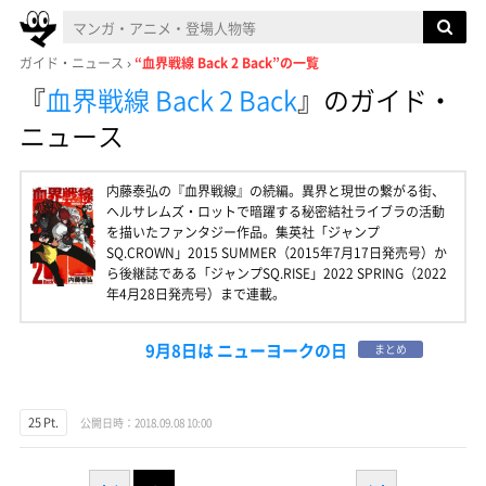
ガイド・ニュース
“血界戦線 Back 2 Back”の一覧
『
血界戦線 Back 2 Back
』
のガイド・
ニュース
内藤泰弘の『血界戦線』の続編。異界と現世の繋がる街、
ヘルサレムズ・ロットで暗躍する秘密結社ライブラの活動
を描いたファンタジー作品。集英社「ジャンプ
SQ.CROWN」2015 SUMMER（2015年7月17日発売号）か
ら後継誌である「ジャンプSQ.RISE」2022 SPRING（2022
年4月28日発売号）まで連載。
9月8日は ニューヨークの日
まとめ
25 Pt.
公開日時：2018.09.08 10:00