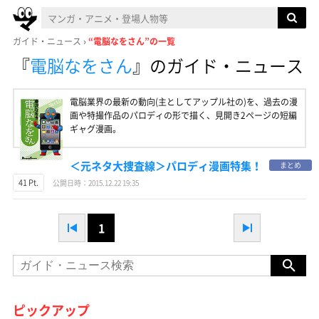
ガイド・ニュース
“電脳なをさん”の一覧
『
電脳なをさん
』
のガイド・ニュース
電脳業界の最新の動向(主としてアップル社の)を、過去の漫
画や特撮作品のパロディの形で描く、見開き2ページの短編
ギャグ漫画。
＜元ネタ大捜査線＞パロディ漫画特集！
まとめ
41 Pt.
公開日時：2015.12.22 19:35
1
ピックアップ