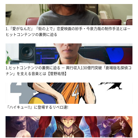
1.『愛がなんだ』『街の上で』恋愛映画の妙手・今泉力哉の制作手法とは－
ヒットコンテンツの裏側に迫る
1.ヒットコンテンツの裏側に迫る － 興行収入130億円突破「劇場版名探偵コ
ナン」を支える音楽とは【菅野祐悟】
『ハイキュー!!』に登場するリベロ達!