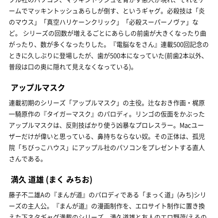
ームでマッキントッシュあらしが倒す、というギャグ。必殺技は「炎
のマウス」「真空ハリケーンクリック」「必殺スーパーノヴァ」な
ど。 シリーズの回数が増えるごとにあらしの前歯が大きくなったり曲
がったり、数が多くなったりした。『電脳なをさん』連載500回記念の
ときに久しぶりに登場したが、歯が500本になっていた(前歯2本以外、
普段は口の奥に隠れて見えなくなっている)。
アップルマスク
連載初期のシリーズ「アップルマスク」の主役。辻なおき作画・梶原
一騎原作の『タイガーマスク』のパロディ。リンゴの仮面をかぶった
アップルマスクは、反則技ばかり使う凶暴なプロレスラー。Macユー
ザーだけが偉いと思っている、鼻持ちならない奴。その正体は、孤児
院「ちびっこハウス」にアップル社のパソコンをプレゼントする直人
さんである。
満久 道雄
(まく みちお)
藤子不二雄Aの『まんが道』のパロディである「まっく道」(みち)シリ
ーズの主人公。『まんが道』の漫画制作を、エロサイト制作に置き換
えた下ネタギャグ満載のシリーズ。満久道雄と友人のエロ野茂(えろの