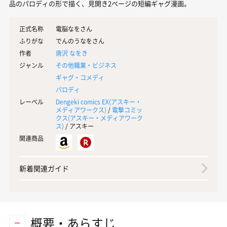
品のパロディの形で描く、見開き2ページの短編ギャグ漫画。
正式名称
電脳なをさん
ふりがな
でんのうなをさん
作者
唐沢 なをき
ジャンル
その他職業・ビジネス
ギャグ・コメディ
パロディ
レーベル
Dengeki comics EX(
アスキー・
メディアワークス
)
/
電撃コミッ
クス(
アスキー・メディアワーク
ス
)
/ アスキー
関連商品
新着関連ガイド
概要・あらすじ