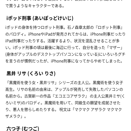
で買うようなキャラクターである。
iポッド刑事
(あいぽっどけいじ)
iポッドの身体を持つロボット刑事。石ノ森章太郎の『ロボット刑事』
のパロディ。iPhoneやiPadが発売されてからは、iPhone刑事だったり
iPad刑事だったりする。活躍するより、状況を混乱させることが多
い。iポッド刑事の頃は最後に海辺に行って、自分を造った「マザー」
(身体がアップルのデスクトップパソコンになっている)にいろいろグチ
を言うのが慣例だったが、iPhone刑事になってからやめてしまった。
黒井 リサ
(くろい りさ)
「黒魔術を使う女・黒井リサ」シリーズの主人公。黒魔術を使う女子
高生。リサの名前の由来は、アップルが発売して失敗したパソコンの
名前から。古賀新一の作品『エコエコアザラク』 の主人公黒井ミサ(く
ろいミサ)のパロディ。黒魔術を用いて、同級生の願望を成就させた
り、悪人を懲らしめたりする。 呪文は「マクマク アザラク マクマク
ザメラク」。
六つ子
(むつご)