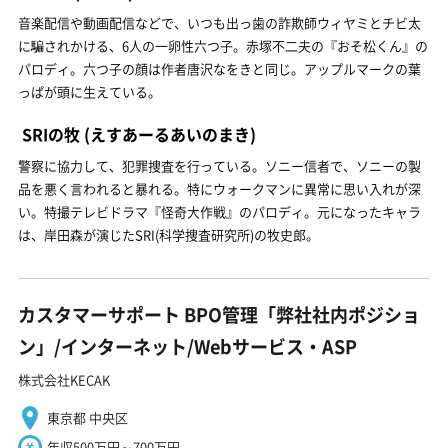
音楽配信や動画配信などで、いつも出っ歯の詐欺師ウィヤミとチビ太
に騙されかける、6人の一卵性六つ子。赤塚不二夫の『おそ松くん』の
パロディ。六つ子の顔は作者唐沢なをきと同じ。アップルマークの葉
っぱが頭に生えている。
SRIの牧
(えすあーるあいのまき)
警察に協力して、犯罪捜査を行っている。ソニー信者で、ソニーの製
品を悪く言われると暴れる。特にウォークマンに異常に思い入れが深
い。特撮テレビドラマ『怪奇大作戦』のパロディ。元になったキャラ
は、岸田森が演じたSRI(科学捜査研究所)の牧史郎。
カスタマーサポート BPO管理「弊社社内ポジショ
ン」/インターネット/Webサービス・ASP
株式会社KECAK
東京都 中央区
年収500万円～700万円