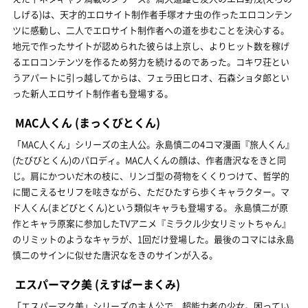
しげる)は、天才的エロサイト制作者手塚オナ虫の作ったエロコンテン
ツに感動し、二人でエロサイト制作者への道を歩むことを決心する。
地元で作ったサイトが認められた彼らは上京し、よりヒット数を稼げ
るエロコンテンツを作るため努力を続けるのであった。コキワ荘とい
うアパートに引っ越してからは、フェラ田ヒロオ、石森ショタ郎とい
った新人エロサイト制作者も登場する。
MAC人くん
(まっくびとくん)
「MAC人くん」シリーズの主人公。永島慎二の4コマ漫画『旅人くん』
(たびびとくん)のパロディ。MAC人くんの顔は、作者唐沢なをきと同
じ。肩にかついだ木の枝に、リンゴ型の荷物をくくりつけて、哲学的
に聞こえるセリフを呟きながら、ただひたすら歩くキャラクター。マ
ド人くん(まどびとくん)という類似キャラも登場する。 永島慎二が原
作とキャラ原案に参加したTVアニメ『ミラクル少女リミットちゃん』
のリミットのようなキャラが、1回だけ登場した。最後のコマには永島
慎二のサインに似せた唐沢なをきのサインが入る。
エスパーマク美
(えすぱーまくみ)
「エスパーマク美」シリーズの主人公で、超能力者の少女。困ってい