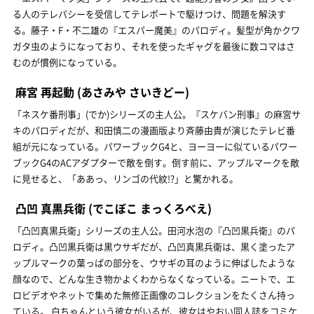
る人のテレパシーを受信してテレポートで駆けつけ、問題を解決す
る。藤子・F・不二雄の『エスパー魔美』のパロディ。髪型が角かクワ
ガタ虫のようになっており、それを使ったギャグを最後に数コマはさ
むのが慣例になっている。
麻宮 再起動
(あさみや さいきどー)
「ネスケ番刑事」(でか)シリーズの主人公。『スケバン刑事』の麻宮サ
キのパロディだが、和田慎二の漫画版より斉藤由貴が演じたテレビ番
組が元になっている。パワーブックG4と、ヨーヨーに似ているパワー
ブックG4のACアダプターで敵を倒す。倒す前に、アップルマークを敵
に見せると、「ああっ、リンゴの代紋!?」と驚かれる。
凸凹 真黒兵衛
(でこぼこ まっくろべえ)
「凸凹真黒兵衛」シリーズの主人公。田河水泡の『凸凹黒兵衛』のパ
ロディ。凸凹黒兵衛は黒ウサギだが、凸凹真黒兵衛は、黒く塗ったア
ップルマークの葉っぱの部分を、ウサギの耳のように伸ばしたような
顔なので、どんな生き物かよくわからなくなっている。ニートで、エ
ロビデオやネットで集めた無修正画像のコレクションをたくさん持っ
ている。 白ちゃんという彼女がいるが、彼女はやおい同人誌をコミケ