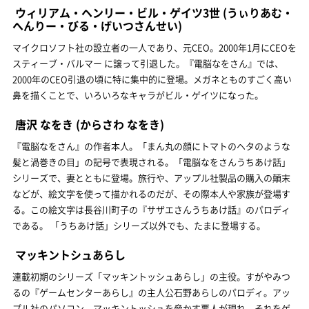
ウィリアム・ヘンリー・ビル・ゲイツ3世
(うぃりあむ・
へんりー・びる・げいつさんせい)
マイクロソフト社の設立者の一人であり、元CEO。2000年1月にCEOを
スティーブ・バルマー に譲って引退した。『電脳なをさん』では、
2000年のCEO引退の頃に特に集中的に登場。メガネとものすごく高い
鼻を描くことで、いろいろなキャラがビル・ゲイツになった。
唐沢 なをき
(からさわ なをき)
『電脳なをさん』の作者本人。「まん丸の顔にトマトのヘタのような
髪と渦巻きの目」の記号で表現される。「電脳なをさんうちあけ話」
シリーズで、妻とともに登場。旅行や、アップル社製品の購入の顛末
などが、絵文字を使って描かれるのだが、その際本人や家族が登場す
る。この絵文字は長谷川町子の『サザエさんうちあけ話』のパロディ
である。 「うちあけ話」シリーズ以外でも、たまに登場する。
マッキントシュあらし
連載初期のシリーズ「マッキントッシュあらし」の主役。すがやみつ
るの『ゲームセンターあらし』の主人公石野あらしのパロディ。アッ
プル社のパソコン、マッキントッシュを脅かす悪人が現れ、それをゲ