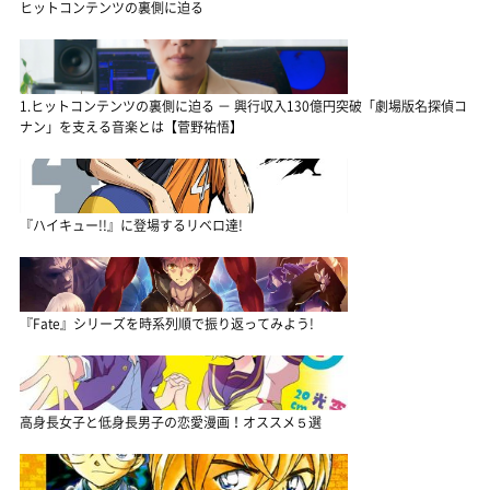
ヒットコンテンツの裏側に迫る
1.ヒットコンテンツの裏側に迫る － 興行収入130億円突破「劇場版名探偵コ
ナン」を支える音楽とは【菅野祐悟】
『ハイキュー!!』に登場するリベロ達!
『Fate』シリーズを時系列順で振り返ってみよう!
高身長女子と低身長男子の恋愛漫画！オススメ５選