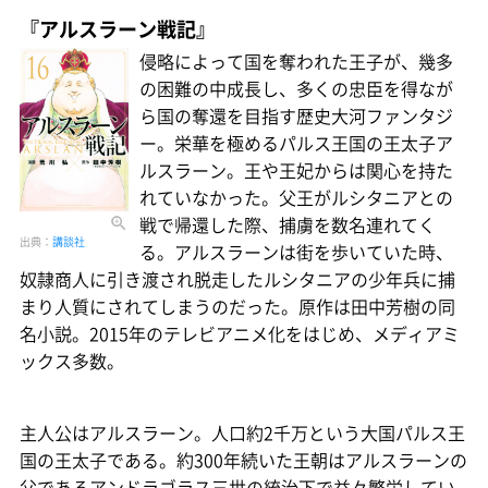
『アルスラーン戦記』
侵略によって国を奪われた王子が、幾多
の困難の中成長し、多くの忠臣を得なが
ら国の奪還を目指す歴史大河ファンタジ
ー。栄華を極めるパルス王国の王太子ア
ルスラーン。王や王妃からは関心を持た
れていなかった。父王がルシタニアとの
戦で帰還した際、捕虜を数名連れてく
出典：
講談社
る。アルスラーンは街を歩いていた時、
奴隷商人に引き渡され脱走したルシタニアの少年兵に捕
まり人質にされてしまうのだった。原作は田中芳樹の同
名小説。2015年のテレビアニメ化をはじめ、メディアミ
ックス多数。
主人公はアルスラーン。人口約2千万という大国パルス王
国の王太子である。約300年続いた王朝はアルスラーンの
父であるアンドラゴラス三世の統治下で益々繁栄してい