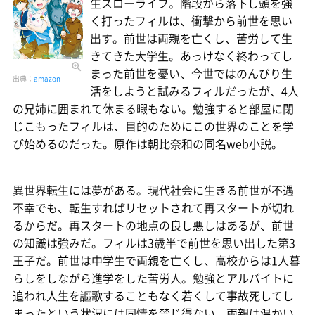
生スローライフ。階段から落下し頭を強
く打ったフィルは、衝撃から前世を思い
出す。前世は両親を亡くし、苦労して生
きてきた大学生。あっけなく終わってし
まった前世を憂い、今世ではのんびり生
出典：
amazon
活をしようと試みるフィルだったが、4人
の兄姉に囲まれて休まる暇もない。勉強すると部屋に閉
じこもったフィルは、目的のためにこの世界のことを学
び始めるのだった。原作は朝比奈和の同名web小説。
異世界転生には夢がある。現代社会に生きる前世が不遇
不幸でも、転生すればリセットされて再スタートが切れ
るからだ。再スタートの地点の良し悪しはあるが、前世
の知識は強みだ。フィルは3歳半で前世を思い出した第3
王子だ。前世は中学生で両親を亡くし、高校からは1人暮
らしをしながら進学をした苦労人。勉強とアルバイトに
追われ人生を謳歌することもなく若くして事故死してし
まったという状況には同情を禁じ得ない。両親は温かい