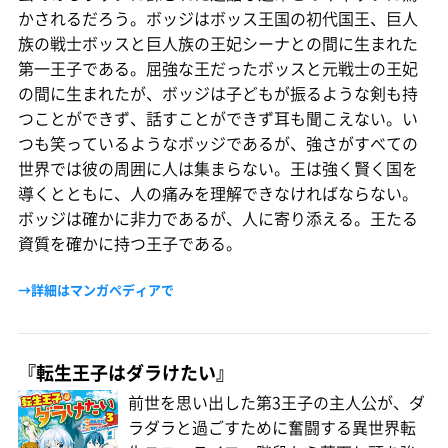
かされるだろう。ボッジはボッス王国の初代国王、巨人
族の戦士ボッスと巨人族の王妃シーナとの間に生まれた
第一王子である。屈強な王だったボッスと元戦士の王妃
の間に生まれたが、ボッジは子どもが振るような剣も持
つことができず、話すことができず耳も聞こえない。い
つも笑っているようなボッジであるが、強さがすべての
世界では彼の周囲に人は集まらない。王は強く賢く国を
導くとともに、人の痛みを理解できなければならない。
ボッジは確かに非力であるが、人に寄り添える。王たる
資質を確かに持つ王子である。
→詳細はマンガペディアで
『転生王子はダラけたい』
前世を思い出した第3王子の主人公が、ダ
ラダラと過ごすために奮闘する異世界転