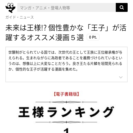
ガイド・ニュース
未来は王様!? 個性豊かな「王子」が活
躍するオススメ漫画５選
0 Pt.
世襲制がとられている国では、次世代の王として王族に王位継承権が与
えられる。生まれながらに為政者であることを義務づけられているとい
うのは、想像以上に大変なことだろう。良き王たる片鱗を垣間見られる
か、個性的な王子が活躍する漫画を集めた。