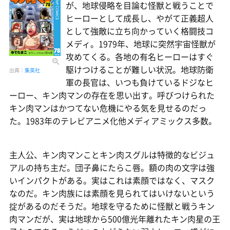
が、地球侵略を目論む怪獣と戦うことで
ヒーローとして成長し、やがて正義超人
として強敵に立ち向かっていく格闘技コ
メディ。1979年、地球に突然宇宙怪獣が
攻めてくる。各地の有名ヒーローはすぐ
駆けつけることが難しい状況。地球防衛
出典：
集英社
軍の長官は、いつも負けているドジなヒ
ーロー、キン肉マンの存在を思い出す。呼びつけられた
キン肉マンはかつてない危機にやる気を見せるのだっ
た。1983年のテレビアニメ化他メディアミックス多数。
主人公、キン肉マンことキン肉スグルは特徴的なビジュ
アルの持ち主だ。団子鼻にたらこ唇。額の肉の文字は強
いインパクトがある。実はこれは素顔ではなく、マスク
なのだ。キン肉族には素顔を見られてはいけないという
掟があるのだそうだ。地球を守るために怪獣と戦うキン
肉マンだが、実は地球から500億光年離れたキン肉星の王