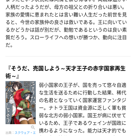
人柄だったようだが、母方の祖父との折り合いは悪い。
家族の愛情に恵まれたとは言い難い人生だった前世を見
ると、今世の家族仲の良さは救いである。王に向いてい
るかどうかは話が別だが、勤勉であるというのは良い素
質だろう。スローライフへの想いが勝つか、動向に注目
だ。
『そうだ、売国しよう～天才王子の赤字国家再生
術～』
弱小国家の王子が、国を売って悠々自適
な生活を送るために行動した結果、稀代
の名君となっていく国家運営ファンタジ
ー。ナトラ王国は資金源に乏しく軍も貧
弱な北方の弱小国家。国王が病に伏せて
いるため、王子であるウェインが国政に
携わるようになった。能力は天才的でも
出典：
スクウェア・エ