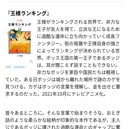
『王様ランキング』
王様がランキングされる世界で、非力な
王子が友人を得て、立派な王になるため
に過酷な運命に立ち向かっていく成長フ
ァンタジー。街の発展や王様自身の強さ
によってランキングが決められている世
界。ボッス王国の第一王子であるボッジ
は、耳が聞こえず話すこともできない。
出典：
amazon
非力なボッジを家臣や国民たちは軽視し
ていた。ある日ボッジは城から離れた場所で謎のカゲを
見つける。カゲはボッジの言葉を理解し、金を出せと要
求するのだった。2021年10月にテレビアニメ化。
昔々あるところに。そんな言葉で始まりそうな、おとぎ
話のような柔らかな絵柄が印象的な本作であるが、主人
公であるボッジに課された過酷な運命とのギャップに驚