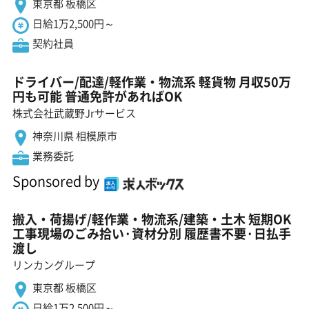
東京都 板橋区
日給1万2,500円～
契約社員
ドライバー/配達/軽作業・物流系 軽貨物 月収50万
円も可能 普通免許があればOK
株式会社武蔵野Jrサービス
神奈川県 相模原市
業務委託
Sponsored by
搬入・荷揚げ/軽作業・物流系/建築・土木 短期OK
工事現場のごみ拾い·資材分別 履歴書不要·日払手
渡し
リンカングループ
東京都 板橋区
日給1万2,500円～