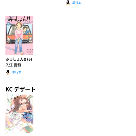
単行本
みっしょん!! (6)
入江 喜和
単行本
KC デザート