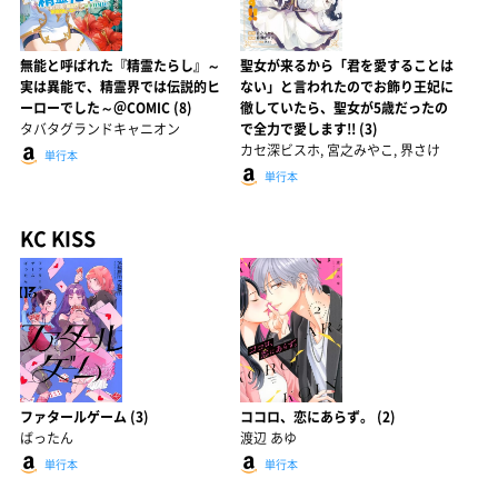
無能と呼ばれた『精霊たらし』～
聖女が来るから「君を愛することは
実は異能で、精霊界では伝説的ヒ
ない」と言われたのでお飾り王妃に
ーローでした～＠COMIC (8)
徹していたら、聖女が5歳だったの
タバタグランドキャニオン
で全力で愛します!! (3)
カセ深ビスホ, 宮之みやこ, 界さけ
単行本
単行本
KC KISS
ファタールゲーム (3)
ココロ、恋にあらず。 (2)
ばったん
渡辺 あゆ
単行本
単行本