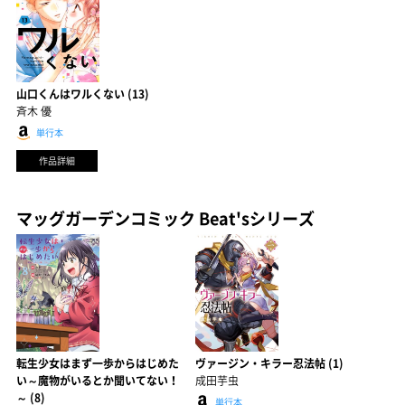
山口くんはワルくない (13)
斉木 優
単行本
作品詳細
マッグガーデンコミック Beat'sシリーズ
転生少女はまず一歩からはじめた
ヴァージン・キラー忍法帖 (1)
い～魔物がいるとか聞いてない！
成田芋虫
～ (8)
単行本