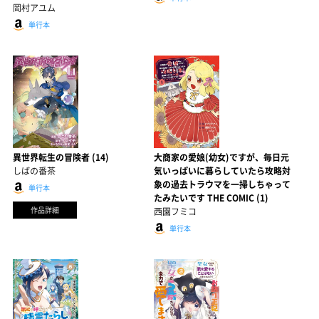
岡村アユム
単行本
異世界転生の冒険者 (14)
大商家の愛娘(幼女)ですが、毎日元
しばの番茶
気いっぱいに暮らしていたら攻略対
象の過去トラウマを一掃しちゃって
単行本
たみたいです THE COMIC (1)
作品詳細
西園フミコ
単行本