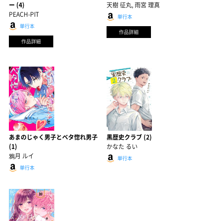
ー (4)
天樹 征丸, 雨宮 理真
PEACH-PIT
単行本
単行本
作品詳細
作品詳細
あまのじゃく男子とベタ惚れ男子
黒歴史クラブ (2)
(1)
かなた るい
鴉月 ルイ
単行本
単行本