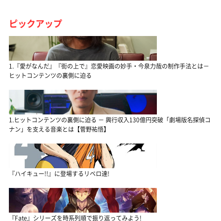
ピックアップ
1.『愛がなんだ』『街の上で』恋愛映画の妙手・今泉力哉の制作手法とは－
ヒットコンテンツの裏側に迫る
1.ヒットコンテンツの裏側に迫る － 興行収入130億円突破「劇場版名探偵コ
ナン」を支える音楽とは【菅野祐悟】
『ハイキュー!!』に登場するリベロ達!
『Fate』シリーズを時系列順で振り返ってみよう!