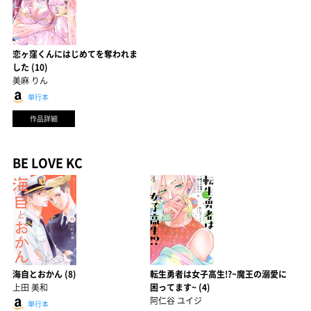
恋ヶ窪くんにはじめてを奪われま
した (10)
美麻 りん
単行本
作品詳細
BE LOVE KC
海自とおかん (8)
転生勇者は女子高生!?~魔王の溺愛に
上田 美和
困ってます~ (4)
阿仁谷 ユイジ
単行本