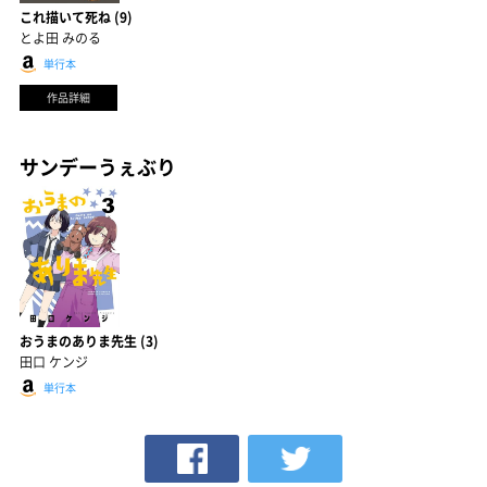
これ描いて死ね (9)
とよ田 みのる
単行本
作品詳細
サンデーうぇぶり
おうまのありま先生 (3)
田口 ケンジ
単行本