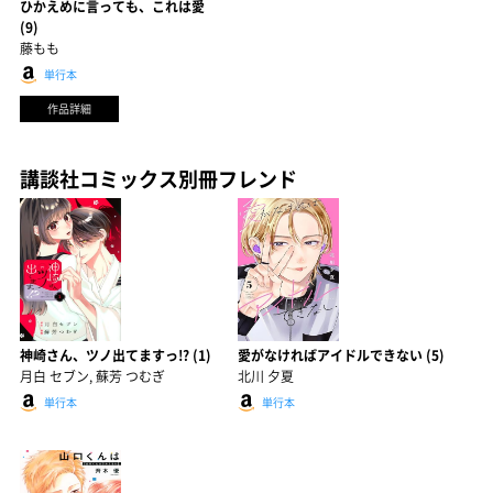
ひかえめに言っても、これは愛
(9)
藤もも
単行本
作品詳細
講談社コミックス別冊フレンド
神崎さん、ツノ出てますっ!? (1)
愛がなければアイドルできない (5)
月白 セブン, 蘇芳 つむぎ
北川 夕夏
単行本
単行本