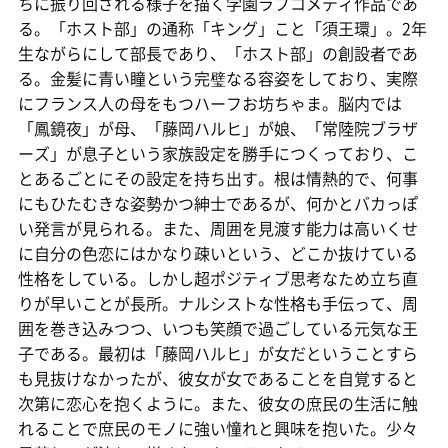
ちに振り回される様子を描く学園ラブコメディ作品であ
る。「ホスト部」の通称「キング」こと「須王環」。2年
生ながらにして部長であり、「ホスト部」の創設者であ
る。金髪に青い瞳という完璧なる容姿をしており、実際
にフランス人の母をもつハーフお坊ちゃま。脳内では
「鳳鏡夜」が母、「藤岡ハルヒ」が娘、「常陸院ブラザ
ーズ」が息子という家族設定を勝手につくっており、こ
とあるごとにその設定を持ち出す。根は情熱的で、何事
にもひたむきな姿勢かつ紳士であるが、何かとバカっぽ
い発言が見られる。また、周囲を見渡す能力は高いくせ
に自分の色恋にはかなり疎いという、どこか抜けている
性格をしている。しかし超ポジティブ思考なため立ち直
りが早いことが長所。ナルシストな性格も手伝って、周
囲を巻き込みつつ、いつも笑顔で過ごしている元気な王
子である。最初は「藤岡ハルヒ」が女だということすら
も見抜けなかったが、彼女が女であることを自覚すると
次第に恋心を抱くように。また、彼女の庶民の生活に触
れることで庶民のモノに強い憧れと興味を抱いた。少々