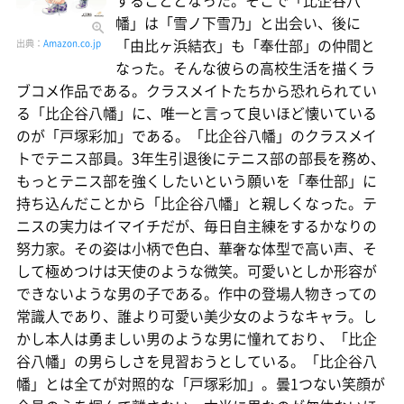
幡」は「雪ノ下雪乃」と出会い、後に
「由比ヶ浜結衣」も「奉仕部」の仲間と
出典：
Amazon.co.jp
なった。そんな彼らの高校生活を描くラ
ブコメ作品である。クラスメイトたちから恐れられてい
る「比企谷八幡」に、唯一と言って良いほど懐いている
のが「戸塚彩加」である。「比企谷八幡」のクラスメイ
トでテニス部員。3年生引退後にテニス部の部長を務め、
もっとテニス部を強くしたいという願いを「奉仕部」に
持ち込んだことから「比企谷八幡」と親しくなった。テ
ニスの実力はイマイチだが、毎日自主練をするかなりの
努力家。その姿は小柄で色白、華奢な体型で高い声、そ
して極めつけは天使のような微笑。可愛いとしか形容が
できないような男の子である。作中の登場人物きっての
常識人であり、誰より可愛い美少女のようなキャラ。し
かし本人は勇ましい男のような男に憧れており、「比企
谷八幡」の男らしさを見習おうとしている。「比企谷八
幡」とは全てが対照的な「戸塚彩加」。曇1つない笑顔が