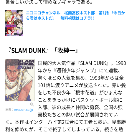
暑苦しいが決して憎めないキャラである。
ニコニコチャンネル 桜蘭高校ホスト部 第1話 「今日か
ら君はホストだ」 無料視聴はコチラ!!
『SLAM DUNK』「牧紳一」
国民的大人気作品『SLAM DUNK』。1990
年から『週刊少年ジャンプ』にて連載、
驚くほどの人気を集め、1993年からは全
101話に渡りアニメが放送された。赤い髪
をした不良少年「桜木花道」がひょんな
ことをきっかけにバスケットボール部に
入部、彼の成長と仲間の勇姿、全国の強
出典：
Amazon.co.jp
豪校たちとの熱い試合が展開されてい
く。本作はインターハイ第2試合にて王者と戦い、見事勝
利を修めたが、そこで終了してしまっている。続きを熱