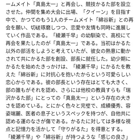
ームメイト「真島太一」と再会し、競技かるた部を設立
させた。仲間を集め大会に出場、「クイーン」を目指す
中で、かつてのもう1人のチームメイト「綿谷新」との再
会を願い、切磋琢磨しつつ、恋愛や友情も同時に進展し
ていく作品である。「綾瀬千早」の幼馴染で、高校にて
再会を果たしたのが「真島太一」である。当初はかるた
以外の部活をしようと考えていたが、彼女の熱意に動か
されて共にかるた部を創設、部長に就任した。幼少期に
かるたを始めたきっかけは、「綾瀬千早」にかるたを教
えた「綿谷新」に対抗心を抱いたからという可愛らしい
恋心からである。彼の部長という存在はとても大きく、
部の誰もがそれを認め、さらには他校の教員すらも「瑞
沢かるた部」にとっての「真島太一」という存在の大き
さを認めている。とにかく色々と完璧で、成績優秀、容
姿端麗、医者の息子というスペックを持つが、自他共に
認める運のなさが傷である。かるたに対しては多様な視
点と記憶力を活かして「守りがるた」を得意とする。
「綾瀬千早」や「綿谷新」が持つような「感じの良さ」