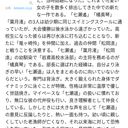
と、当時話題になった。これまで可愛い
女の子を数多く排出してきた中での新た
出典：
Amazon.co.jp
な一作である。「七瀬遙」「橘真琴」
「葉月渚」の3人は幼少期に同じスイミングスクールに通
っていたが、大会優勝以後水泳から遠ざかっていた。高
校生になった彼らは再び水泳に打ち込むこととなり、新
たに「竜ヶ崎怜」を仲間に加え、過去の仲間「松岡凛」
と戦うことを決意する。「七瀬遙」「葉月渚」「松岡
凛」の幼馴染で「岩鳶高校水泳部」の主将を務めるのが
「橘真琴」である。部長に選ばれた経緯は、自分より泳
ぎの早い「七瀬遥」は人をまとめるのに向いていないか
らだという。専門は背泳ぎ。大きく鍛えられた身体でダ
イナミックに泳ぐことが特徴。性格は非常に温厚で優し
く世話焼き。マイペースな「七瀬遥」の扱いに慣れてお
り、無口な彼の代弁役も行い、良き理解者として仲良く
している。しかしときには大きな声を出して「七瀬遥」
の意見に反論したりと、熱い一面も持つ。幼い頃に親し
くしていた老漁師が亡くなり、それ以来海に対して恐怖