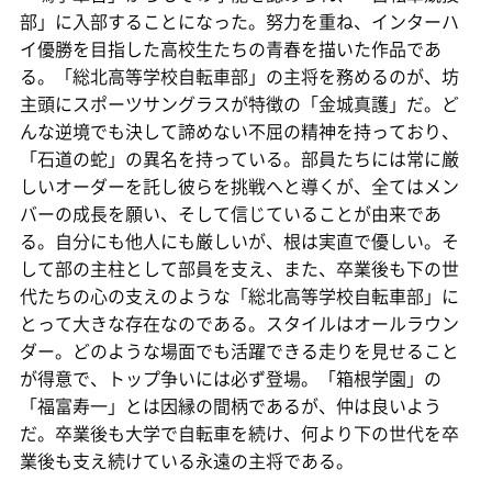
部」に入部することになった。努力を重ね、インターハ
イ優勝を目指した高校生たちの青春を描いた作品であ
る。「総北高等学校自転車部」の主将を務めるのが、坊
主頭にスポーツサングラスが特徴の「金城真護」だ。ど
んな逆境でも決して諦めない不屈の精神を持っており、
「石道の蛇」の異名を持っている。部員たちには常に厳
しいオーダーを託し彼らを挑戦へと導くが、全てはメン
バーの成長を願い、そして信じていることが由来であ
る。自分にも他人にも厳しいが、根は実直で優しい。そ
して部の主柱として部員を支え、また、卒業後も下の世
代たちの心の支えのような「総北高等学校自転車部」に
とって大きな存在なのである。スタイルはオールラウン
ダー。どのような場面でも活躍できる走りを見せること
が得意で、トップ争いには必ず登場。「箱根学園」の
「福富寿一」とは因縁の間柄であるが、仲は良いよう
だ。卒業後も大学で自転車を続け、何より下の世代を卒
業後も支え続けている永遠の主将である。