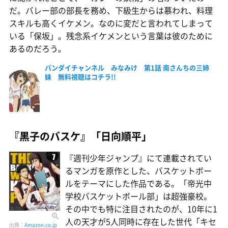
だ。バレー部の部長を務め、下級生からは慕われ、料理
スキルも高くイケメン。なのに変だと言われてしまって
いる「保坂」。残念系イケメンという言葉は彼のために
あるのだろう。
バンダイチャンネル みなみけ 第1話 南さんちの三姉
妹 無料視聴はコチラ!!
『黒子のバスケ』「日向順平」
『週刊少年ジャンプ』にて連載されてい
るマンガを原作とした、バスケットボー
ルをテーマにした作品である。「帝光中
学校バスケットボール部」は超強豪校。
その中でも特に注目されたのが、10年に1
人の天才が5人同時に存在した世代「キセ
出典：
Amazon.co.jp