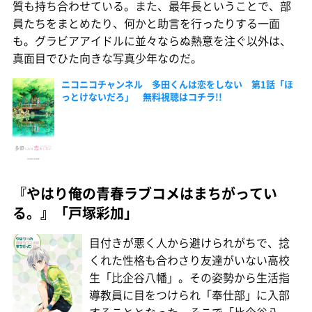
質も持ち合わせている。また、最年長ということで、部
員たちをまとめたり、何かと助言を行ったりする一面
も。グラビアアイドルに並々ならぬ熱意を注ぐ以外は、
真面目でひた向きな写真少年なのだ。
ニコニコチャンネル 多田くんは恋をしない 第1話「ほ
っとけないだろ」 無料視聴はコチラ!!
『やはり俺の青春ラブコメはまちがってい
る。』「戸塚彩加」
目付きが悪く人から避けられがちで、捻
くれた性格も合わさり友達がいない高校
生「比企谷八幡」。その姿勢から生活指
導教員に目をつけられ「奉仕部」に入部
することとなった。そこで「比企谷八