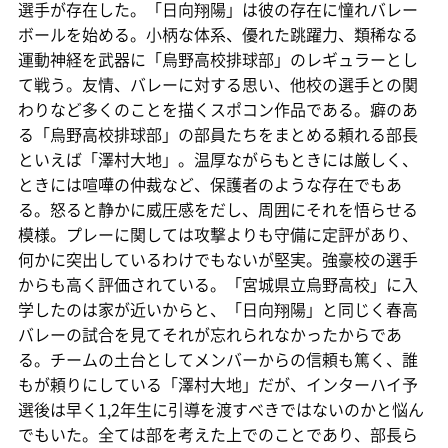
選手が存在した。「日向翔陽」は彼の存在に憧れバレー
ボールを始める。小柄な体系、優れた跳躍力、類稀なる
運動神経を武器に「烏野高校排球部」のレギュラーとし
て戦う。友情、バレーに対する思い、他校の選手との関
わりなど多くのことを描くスポコン作品である。癖のあ
る「烏野高校排球部」の部員たちをまとめる頼れる部長
といえば「澤村大地」。温厚ながらもときには厳しく、
ときには喧嘩の仲裁など、保護者のような存在でもあ
る。怒ると静かに威圧感をだし、周囲にそれを悟らせる
模様。プレーに関しては攻撃よりも守備に定評があり、
何かに突出しているわけでもないが堅実。強豪校の選手
からも高く評価されている。「宮城県立烏野高校」に入
学したのは家が近いからと、「日向翔陽」と同じく春高
バレーの試合を見てそれが忘れられなかったからであ
る。チームの土台としてメンバーからの信頼も篤く、誰
もが頼りにしている「澤村大地」だが、インターハイ予
選後は早く1,2年生に引導を渡すべきではないのかと悩ん
でもいた。全ては部を考えた上でのことであり、部長ら