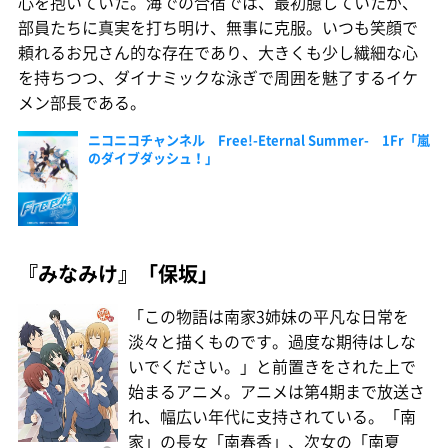
心を抱いていた。海での合宿では、最初臆していたが、
部員たちに真実を打ち明け、無事に克服。いつも笑顔で
頼れるお兄さん的な存在であり、大きくも少し繊細な心
を持ちつつ、ダイナミックな泳ぎで周囲を魅了するイケ
メン部長である。
ニコニコチャンネル Free!-Eternal Summer- 1Fr「嵐
のダイブダッシュ！」
『みなみけ』「保坂」
「この物語は南家3姉妹の平凡な日常を
淡々と描くものです。過度な期待はしな
いでください。」と前置きをされた上で
始まるアニメ。アニメは第4期まで放送さ
れ、幅広い年代に支持されている。「南
家」の長女「南春香」、次女の「南夏