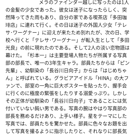
メラのファインダー越しに写ったのは1人
の金髪の少女であった。彼女は迷子になったらしく、突
然降ってきた雨もあり、自分の家である喫茶店「多田珈
琲店」に連れて行く。その日は迷子の外国人少女「テレ
サ･ワーグナー」に迎えが来たため別れたが、次の日、学
校へ行くと「テレサ･ワーグナー」が転入生として「多田
光良」の前に現れたのである。そして2人の淡い恋物語は
幕けた。「杉本一」は主要登場人物たちが所属する写真
部の部長で、唯一の3年生キャラ。部員たちからは「ピン
先輩」、幼馴染の「長谷川日向子」からは「はじめちゃ
ん」と呼ばれている。グラビアアイドル「HINA」の大フ
ァンで、部室の一角に巨大ポスターを貼ったり、握手会
に行くのに極度の緊張をしたりする溺愛っぷり。しかし
その正体が幼馴染の「長谷川日向子」であることには気
付いていない鈍い男である。写真の腕はやはり写真部の
部長を務めるだけあり、上手い様子。星をテーマにした
写真では、部員たちを驚かせた。部員に色々なお題を出
して写真を撮るように指示したりと、それなりに部長気