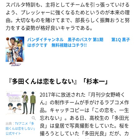
スパルタ特訓も、主将としてチームを引っ張っていける
よう、プレッシャーに強くなるためというのが本来の理
由。大切なものを賭けてまで、部長らしく振舞おうと努
力をする姿勢が格好良いキャラである。
バンダイチャンネル 黒子のバスケ 第1期 第1Q 黒子
はボクです 無料視聴はコチラ!!
『多田くんは恋をしない』「杉本一」
2017年に放送された『月刊少女野崎く
ん』の制作チームが手がけるラブコメ作
品。キャッチコピーは「この恋を、一生
忘れない」。ある日、高校生の「多田光
出典：
TVアニメ「多
良」は皇居で写真撮影をしていた。桜を
田くんは恋をしない」
撮ろうとしていた「多田光良」だが、カ
公式サイト