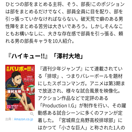
ひとつの部をまとめる主将、そう、部長!このポジション
は部をまとめるだけでなく、部員全員に目を配り、部を
引っ張っていかなければならない。破天荒で癖のある男
性陣をまとめる苦労は大きいであろう。しかしそんなこ
ともお構いなしに、大きな存在感で部員を引っ張る、頼
れる男の部長キャラを10人紹介。
『ハイキュー!!』「澤村大地」
『週刊少年ジャンプ』にて連載されてい
る「排球」、つまりバレーボールを題材
にしたスポコンマンガ。アニメは第3期ま
で放送され、様々な試合風景を映像化。
アクション作品などで定評のある
「Production I.G」が制作を行い、その躍
動感ある試合シーンに多くのファンが定
着した。「宮城県立烏野高校排球部」に
出典：
Amazon.co.jp
はかつて「小さな巨人」と称された1人の