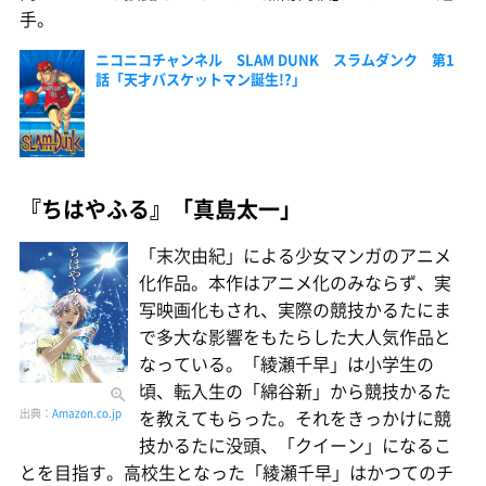
手。
ニコニコチャンネル SLAM DUNK スラムダンク 第1
話「天才バスケットマン誕生!?」
『ちはやふる』「真島太一」
「末次由紀」による少女マンガのアニメ
化作品。本作はアニメ化のみならず、実
写映画化もされ、実際の競技かるたにま
で多大な影響をもたらした大人気作品と
なっている。「綾瀬千早」は小学生の
頃、転入生の「綿谷新」から競技かるた
を教えてもらった。それをきっかけに競
出典：
Amazon.co.jp
技かるたに没頭、「クイーン」になるこ
とを目指す。高校生となった「綾瀬千早」はかつてのチ