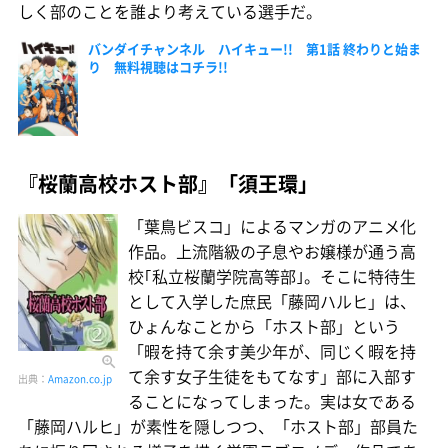
しく部のことを誰より考えている選手だ。
バンダイチャンネル ハイキュー!! 第1話 終わりと始ま
り 無料視聴はコチラ!!
『桜蘭高校ホスト部』「須王環」
「葉鳥ビスコ」によるマンガのアニメ化
作品。上流階級の子息やお嬢様が通う高
校｢私立桜蘭学院高等部｣。そこに特待生
として入学した庶民「藤岡ハルヒ」は、
ひょんなことから「ホスト部」という
「暇を持て余す美少年が、同じく暇を持
て余す女子生徒をもてなす」部に入部す
出典：
Amazon.co.jp
ることになってしまった。実は女である
「藤岡ハルヒ」が素性を隠しつつ、「ホスト部」部員た