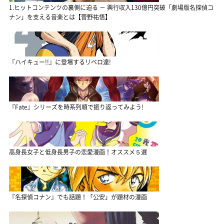
1.ヒットコンテンツの裏側に迫る － 興行収入130億円突破「劇場版名探偵コ
ナン」を支える音楽とは【菅野祐悟】
『ハイキュー!!』に登場するリベロ達!
『Fate』シリーズを時系列順で振り返ってみよう!
高身長女子と低身長男子の恋愛漫画！オススメ５選
『名探偵コナン』でも話題！「公安」が題材の漫画