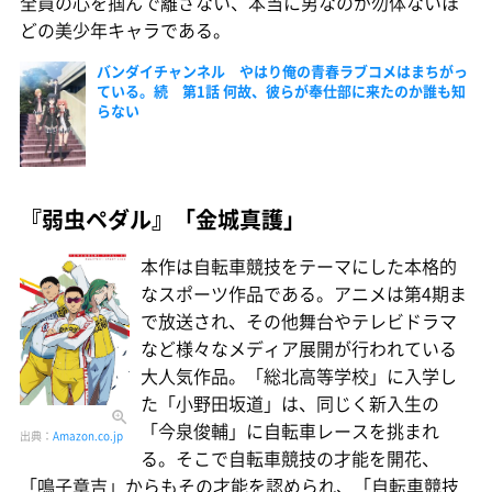
全員の心を掴んで離さない、本当に男なのが勿体ないほ
どの美少年キャラである。
バンダイチャンネル やはり俺の青春ラブコメはまちがっ
ている。続 第1話 何故、彼らが奉仕部に来たのか誰も知
らない
『弱虫ペダル』「金城真護」
本作は自転車競技をテーマにした本格的
なスポーツ作品である。アニメは第4期ま
で放送され、その他舞台やテレビドラマ
など様々なメディア展開が行われている
大人気作品。「総北高等学校」に入学し
た「小野田坂道」は、同じく新入生の
「今泉俊輔」に自転車レースを挑まれ
出典：
Amazon.co.jp
る。そこで自転車競技の才能を開花、
「鳴子章吉」からもその才能を認められ、「自転車競技