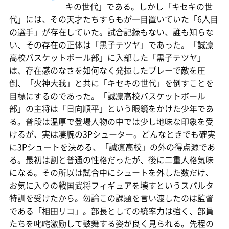
キの世代」である。しかし「キセキの世
代」には、その天才たちすらもが一目置いていた「6人目
の選手」が存在していた。試合記録もない、誰も知らな
い、その存在の正体は「黒子テツヤ」であった。「誠凛
高校バスケットボール部」に入部した「黒子テツヤ」
は、存在感のなさを如何なく発揮したプレーで敵を圧
倒、「火神大我」と共に「キセキの世代」を倒すことを
目標にするのであった。「誠凛高校バスケットボール
部」の主将は「日向順平」という眼鏡をかけた少年であ
る。普段は温厚で登場人物の中では少し地味な印象を受
けるが、実は凄腕の3Pシューター。どんなときでも確実
に3Pシュートを決める、「誠凛高校」の外の得点源であ
る。最初は割と普通の性格だったが、後に二重人格気味
になる。その所以は試合中にシュートを外した数だけ、
お気に入りの戦国武将フィギュアを壊すというスパルタ
特訓を受けたから。勿論この課題を言い渡したのは監督
である「相田リコ」。部長としての統率力は強く、部員
たちを叱咤激励して鼓舞する姿が良く見られる。先程の