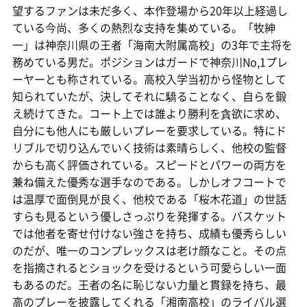
望するファンは未だ多く、本作登場から20年以上経過し
ている今尚、多くの熱烈な支持を集めている。「牧紳
一」は神奈川県の王者「海南大附属高校」の3年で主将を
務めている男だ。ポジションはガードで神奈川No,1プレ
ーヤーとも称されている。高校入学当初から怪物として
知られていたが、決してそれに驕ることなく、自らを鍛
え続けてきた。コート上では誰より勝利を貪欲に求め、
自分にも他人にも厳しいプレーを要求している。特にド
リブルで切り込んでいく技術は素晴らしく、他校の監督
からも高く評価されている。スピードとパワーの両方を
兼ね備えた優秀な選手なのである。しかしオフコートで
は温厚で面倒見が良く、他校である「桜木花道」の世話
すらも見るという優しさっぷりを発揮する。バスケット
では他者を寄せ付けない強さを持ち、成績も優秀らしい
のだが、唯一のコンプレックスは老け顔なこと。その点
を指摘されるとショックを受けるという可愛らしい一面
もあるのだ。王者の名に恥じない力量と貫録を持ち、最
高のプレーを披露してくれる「湘南高校」のライバル選