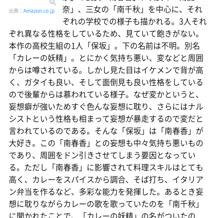
奈」、三女の「南千秋」を中心に、それ
出典：
Amazon.co.jp
ぞれの学校での様子も描かれる。3人それ
ぞれ異なる性格をしているため、見ていて飽きがない。
本作の高校生組の1人「保坂」。下の名前は不明。別名
「カレーの妖精」。とにかく気持ち悪い、変などと周囲
からは噂されている。しかし見た目はイケメンで背が高
く、ガタイも良い、そして面倒見も良い性格をしている
ので後輩からは慕われている様子。なぜ変かというと、
妄想癖が強いためすぐ色んな妄想に耽り、さらにはナル
シストという性格も相まって妄想が暴走するので変だと
言われているのである。そんな「保坂」は「南春香」が
大好き。この「南春香」との妄想も中々気持ち悪いもの
であり、周囲をドン引きさせてしまう要因となってい
る。ただし「南春香」に影響されて料理スキルはとても
高く、カレーをスパイスから調合、そば打ち、イタリア
ン弁当を作るなど、多彩な能力を発揮した。あるとき妄
想に耽りながらカレーの歌を歌っていたのを「南千秋」
に聞かれたことで、「カレーの妖精」の名がついたの