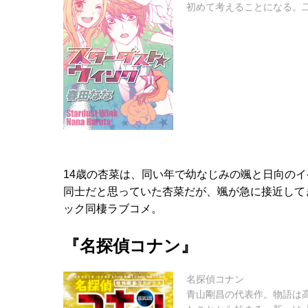
初めて考えることになる。二.
14歳の杏菜は、同い年で幼なじみの颯と日向の
同士だと思っていた杏菜だが、颯が急に接近して
ック同棲ラブコメ。
『名探偵コナン』
名探偵コナン
青山剛昌の代表作。物語は