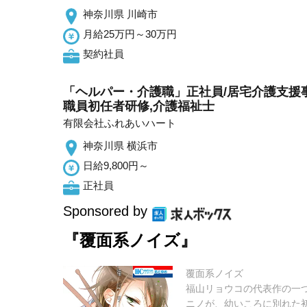
神奈川県 川崎市
月給25万円～30万円
契約社員
「ヘルパー・介護職」正社員/居宅介護支援事
職員初任者研修,介護福祉士
有限会社ふれあいハート
神奈川県 横浜市
日給9,800円～
正社員
Sponsored by
『覆面系ノイズ』
覆面系ノイズ
福山リョウコの代表作の一
ニノが、幼いころに別れた