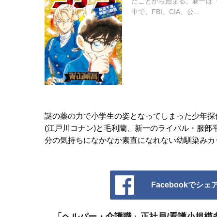
たことから始まる。新一は
中で、FBI、CIA、公...
謎の薬の力で小学生の姿となってしまった少年探
(江戸川コナン)と毛利蘭、新一のライバル・服
分の気持ちになかなか素直になれない幼馴染みカ
Facebookでシェ
「ヘルパー・介護職」正社員/看護小規模