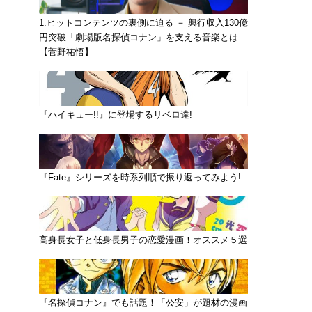
1.ヒットコンテンツの裏側に迫る － 興行収入130億
円突破「劇場版名探偵コナン」を支える音楽とは
【菅野祐悟】
『ハイキュー!!』に登場するリベロ達!
『Fate』シリーズを時系列順で振り返ってみよう!
高身長女子と低身長男子の恋愛漫画！オススメ５選
『名探偵コナン』でも話題！「公安」が題材の漫画