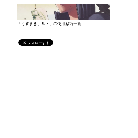
「うずまきナルト」の使用忍術一覧‼