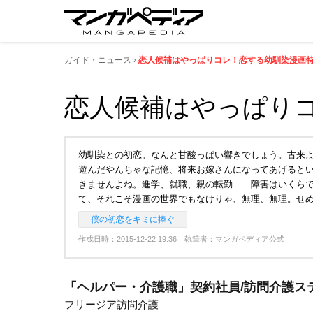
ガイド・ニュース
恋人候補はやっぱりコレ！恋する幼馴染漫画
恋人候補はやっぱり
幼馴染との初恋。なんと甘酸っぱい響きでしょう。古来
遊んだやんちゃな記憶、将来お嫁さんになってあげると
きませんよね。進学、就職、親の転勤……障害はいくら
て、それこそ漫画の世界でもなけりゃ、無理、無理。せ
僕の初恋をキミに捧ぐ
作成日時：2015-12-22 19:36 執筆者：マンガペディア公式
「ヘルパー・介護職」契約社員/訪問介護ス
フリージア訪問介護