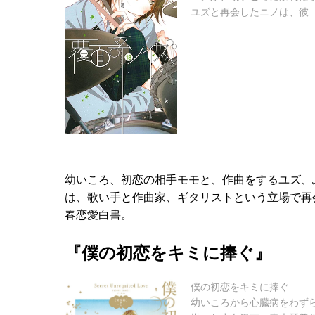
ユズと再会したニノは、彼..
幼いころ、初恋の相手モモと、作曲をするユズ、
は、歌い手と作曲家、ギタリストという立場で再
春恋愛白書。
『僕の初恋をキミに捧ぐ』
僕の初恋をキミに捧ぐ
幼いころから心臓病をわず