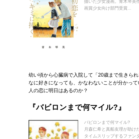
描いた少女漫画。青木琴美作
画賞少女向け部門受賞...
幼い頃から心臓病で入院して「20歳まで生きら
なに好きになっても、かなわないことが分かって
人の恋に明日はあるのか？
『バビロンまで何マイル?』
バビロンまで何マイル?
月森仁希と真船友理が助け
タイムスリップするファン