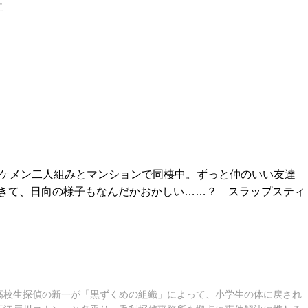
..
イケメン二人組みとマンションで同棲中。ずっと仲のいい友達
きて、日向の様子もなんだかおかしい……？ スラップスティ
高校生探偵の新一が「黒ずくめの組織」によって、小学生の体に戻され