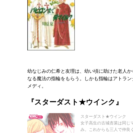
幼なじみの仁希と友理は、幼い頃に助けた老人か
なる魔法の指輪をもらう。しかも指輪はアトラン
メディ。
『スターダスト★ウインク』
スターダスト★ウインク
女子高生の古城杏菜は同じ
み。これからも三人で仲良