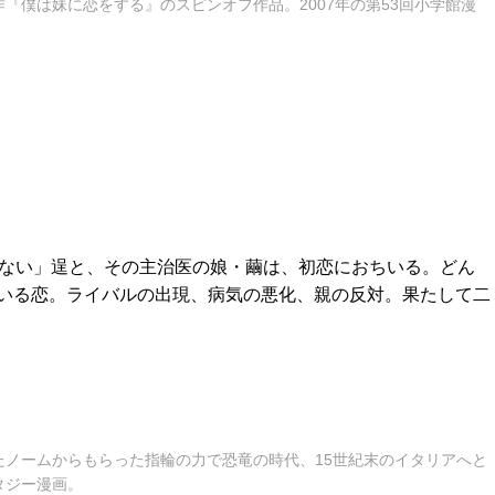
『僕は妹に恋をする』のスピンオフ作品。2007年の第53回小学館漫
れない」逞と、その主治医の娘・繭は、初恋におちいる。どん
いる恋。ライバルの出現、病気の悪化、親の反対。果たして二
たノームからもらった指輪の力で恐竜の時代、15世紀末のイタリアへと
タジー漫画。