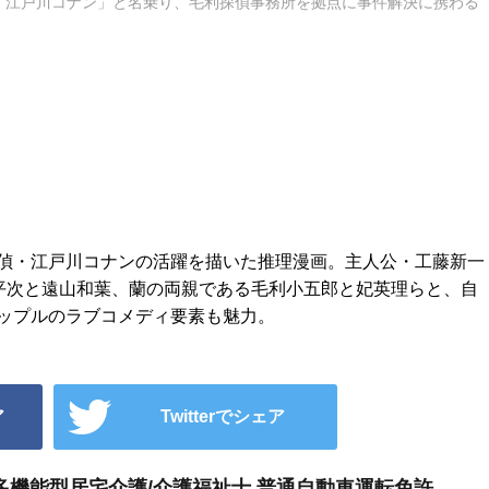
「江戸川コナン」と名乗り、毛利探偵事務所を拠点に事件解決に携わる
偵・江戸川コナンの活躍を描いた推理漫画。主人公・工藤新一
部平次と遠山和葉、蘭の両親である毛利小五郎と妃英理らと、自
ップルのラブコメディ要素も魅力。
ア
Twitterでシェア
多機能型居宅介護/介護福祉士,普通自動車運転免許