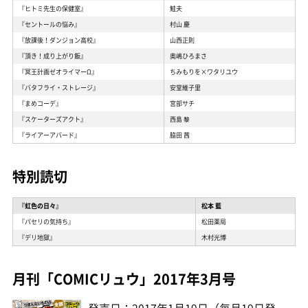
『ヒトミ先生の保健室』
鮭夫
『セントールの悩み』
村山 慶
『放課後！ダンジョン高校』
山西正則
『頂き！成り上がり飯』
奥嶋ひろまさ
『冥王計画ゼオライマーΩ』
ちみもりを×ワタリユウ
『バタフライ・ストレージ』
安堂維子里
『まめコーデ』
宮部サチ
『スケーターズアクト』
西島 黎
『ライアーアバード』
脇田 茜
特別読切
『虹色の日々』
松本 藍
『パセリの気持ち』
松田薬局
『デリ地獄』
木村光博
月刊「COMICリュウ」2017年3月号
発売日：2017年1月19日（毎月19日発