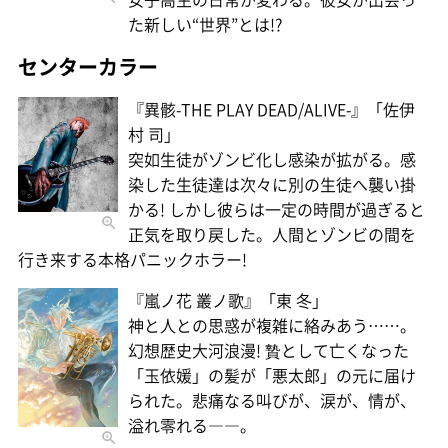
た新しい“世界”とは!?
センターカラー
『異骸-THE PLAY DEAD/ALIVE-』「佐伊
村 司」
突如生徒がゾンビ化し感染が拡がる。感
染した生徒達は次々に別の生徒へ襲い掛
かる! しかし彼らは一定の時間が過ぎると
正気を取り戻した。人間とゾンビの間を
行き来する本格パニックホラー!
『嵐ノ花 叢ノ歌』「東 冬」
神と人との思惑が複雑に絡みあう……。
幻想歴史大河浪漫! 贄として亡くなった
「玉依媛」の髪が「悪太郎」の元に届け
られた。悲痛なる叫びが、涙が、情が、
溢れ零れる――。