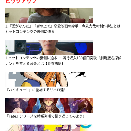
ピックアップ
1.『愛がなんだ』『街の上で』恋愛映画の妙手・今泉力哉の制作手法とは－
ヒットコンテンツの裏側に迫る
1.ヒットコンテンツの裏側に迫る － 興行収入130億円突破「劇場版名探偵コ
ナン」を支える音楽とは【菅野祐悟】
『ハイキュー!!』に登場するリベロ達!
『Fate』シリーズを時系列順で振り返ってみよう!