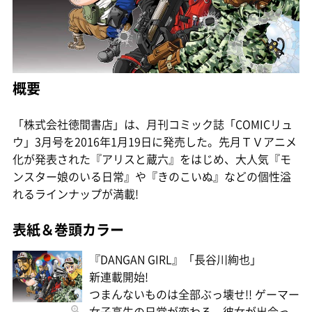
概要
「株式会社徳間書店」は、月刊コミック誌「COMICリュ
ウ」3月号を2016年1月19日に発売した。先月ＴＶアニメ
化が発表された『アリスと蔵六』をはじめ、大人気『モ
ンスター娘のいる日常』や『きのこいぬ』などの個性溢
れるラインナップが満載!
表紙＆巻頭カラー
『DANGAN GIRL』「長谷川絢也」
新連載開始!
つまんないものは全部ぶっ壊せ!! ゲーマー
女子高生の日常が変わる。彼女が出会っ