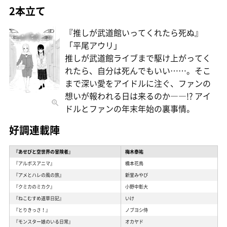
2本立て
『推しが武道館いってくれたら死ぬ』
「平尾アウリ」
推しが武道館ライブまで駆け上がってく
れたら、自分は死んでもいい……。そこ
まで深い愛をアイドルに注ぐ、ファンの
想いが報われる日は来るのか――!? アイ
ドルとファンの年末年始の裏事情。
好調連載陣
『あせびと空世界の冒険者』
梅木泰祐
『アルボスアニマ』
橋本花鳥
『アメとハレの風の旅』
新堂みやび
『クミカのミカク』
小野中彰大
『ねこむすめ道草日記』
いけ
『とりきっさ！』
ノブヨシ侍
『モンスター娘のいる日常』
オカヤド