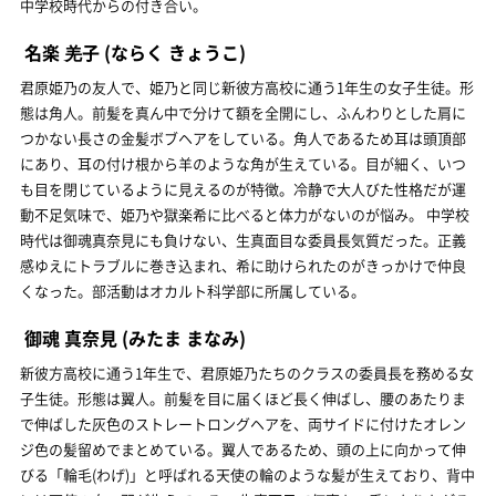
中学校時代からの付き合い。
名楽 羌子
(ならく きょうこ)
君原姫乃の友人で、姫乃と同じ新彼方高校に通う1年生の女子生徒。形
態は角人。前髪を真ん中で分けて額を全開にし、ふんわりとした肩に
つかない長さの金髪ボブヘアをしている。角人であるため耳は頭頂部
にあり、耳の付け根から羊のような角が生えている。目が細く、いつ
も目を閉じているように見えるのが特徴。冷静で大人びた性格だが運
動不足気味で、姫乃や獄楽希に比べると体力がないのが悩み。 中学校
時代は御魂真奈見にも負けない、生真面目な委員長気質だった。正義
感ゆえにトラブルに巻き込まれ、希に助けられたのがきっかけで仲良
くなった。部活動はオカルト科学部に所属している。
御魂 真奈見
(みたま まなみ)
新彼方高校に通う1年生で、君原姫乃たちのクラスの委員長を務める女
子生徒。形態は翼人。前髪を目に届くほど長く伸ばし、腰のあたりま
で伸ばした灰色のストレートロングヘアを、両サイドに付けたオレン
ジ色の髪留めでまとめている。翼人であるため、頭の上に向かって伸
びる「輪毛(わげ)」と呼ばれる天使の輪のような髪が生えており、背中