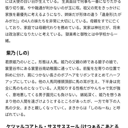
には天使の白い羽が生えている。 生真面目で何事も一番になりたがる
張り切り屋。やや融通が利かないのが玉に瑕。祖父の死をきっかけに
家族を最優先に考えるようになり、姉妹だが形体の違う「違身形(たが
みがた)」の4人の妹たちを非常に大切にしている。母親をすでに亡く
しており、家庭では母親代わりを務めている。実家は神社だが、将来
は政治家になりたいと考えている。 獄楽希と御牧とは中学校から一
緒。
紫乃
(しの)
君原姫乃のいとこ。形態は人馬。姫乃の父親の姉である碧子の娘で、
裳里谷市にある裳里谷南幼稚園に通っている。前髪を左寄りの位置で
斜めに分け、肩につかない長さのボブヘアをリボンでまとめてハーフ
アップにしている。他の人馬同様頭頂部に馬の耳が生え、下半身は完
全に馬のものとなっている。人見知りする性格だがやんちゃで気が強
く、意地悪してくる男子園児にも負けない。 嫉妬深く、姫乃を想うあ
まり他の人間を遠ざけようとするところがあったが、一方で年下の人
馬の少女、まきと親しくなっていく。まきからは「しのねーね」と呼
ばれている。
ケツァルコアトル・サスサススール
(けつぁるこあとる