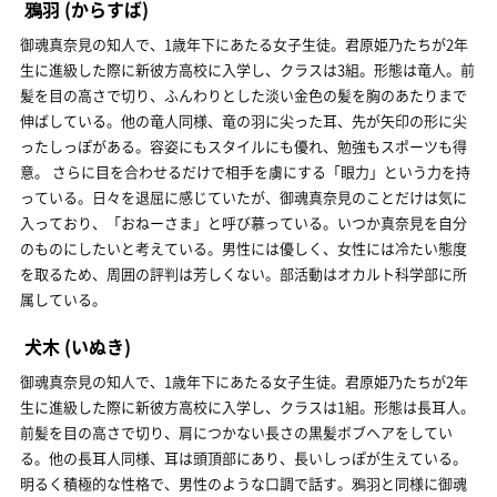
鴉羽
(からすば)
御魂真奈見の知人で、1歳年下にあたる女子生徒。君原姫乃たちが2年
生に進級した際に新彼方高校に入学し、クラスは3組。形態は竜人。前
髪を目の高さで切り、ふんわりとした淡い金色の髪を胸のあたりまで
伸ばしている。他の竜人同様、竜の羽に尖った耳、先が矢印の形に尖
ったしっぽがある。容姿にもスタイルにも優れ、勉強もスポーツも得
意。 さらに目を合わせるだけで相手を虜にする「眼力」という力を持
っている。日々を退屈に感じていたが、御魂真奈見のことだけは気に
入っており、「おねーさま」と呼び慕っている。いつか真奈見を自分
のものにしたいと考えている。男性には優しく、女性には冷たい態度
を取るため、周囲の評判は芳しくない。部活動はオカルト科学部に所
属している。
犬木
(いぬき)
御魂真奈見の知人で、1歳年下にあたる女子生徒。君原姫乃たちが2年
生に進級した際に新彼方高校に入学し、クラスは1組。形態は長耳人。
前髪を目の高さで切り、肩につかない長さの黒髪ボブヘアをしてい
る。他の長耳人同様、耳は頭頂部にあり、長いしっぽが生えている。
明るく積極的な性格で、男性のような口調で話す。鴉羽と同様に御魂