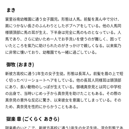
まき
裳里谷南幼稚園に通う女子園児。形態は人馬。前髪を真ん中で分け、
肩につかない長さのふんわりとしたボブヘアをしている。他の人馬同
様頭頂部に馬の耳が生え、下半身は完全に馬のものとなっている。人
馬であり、さらに幼いため一人でお手洗いを使うのが難しく、困って
いたところを紫乃に助けられたのがきっかけで親しくなる。以来紫乃
に非常に懐いており、幼稚園でも一緒に過ごしている。
御牧
(おまき)
新彼方高校に通う1年生の女子生徒。形態は長耳人。前髪を眉の上で短
く切ったベリーショートヘアをしている。他の長耳人同様耳は頭頂部
にあり、長い動物のしっぽが生えている。御魂真奈見とは同じ中学校
の出身で、当時いじめっ子から真奈見を助けたこともある。その際の
真奈見の意外な反応に驚き、以来彼女を意識してしまっている。その
ため、真奈見を性的にからかうこともある。
獄楽 章
(ごくらく あきら)
獄楽希のいとこで、新彼方高校に通う1年生の女子生徒。混合形態であ