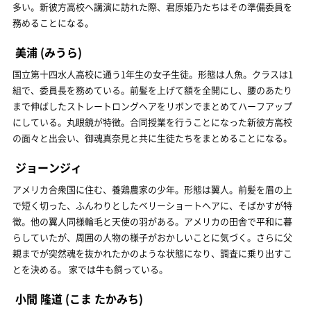
多い。新彼方高校へ講演に訪れた際、君原姫乃たちはその準備委員を
務めることになる。
美浦
(みうら)
国立第十四水人高校に通う1年生の女子生徒。形態は人魚。クラスは1
組で、委員長を務めている。前髪を上げて額を全開にし、腰のあたり
まで伸ばしたストレートロングヘアをリボンでまとめてハーフアップ
にしている。丸眼鏡が特徴。合同授業を行うことになった新彼方高校
の面々と出会い、御魂真奈見と共に生徒たちをまとめることになる。
ジョーンジィ
アメリカ合衆国に住む、養鶏農家の少年。形態は翼人。前髪を眉の上
で短く切った、ふんわりとしたベリーショートヘアに、そばかすが特
徴。他の翼人同様輪毛と天使の羽がある。アメリカの田舎で平和に暮
らしていたが、周囲の人物の様子がおかしいことに気づく。さらに父
親までが突然魂を抜かれたかのような状態になり、調査に乗り出すこ
とを決める。 家では牛も飼っている。
小間 隆道
(こま たかみち)