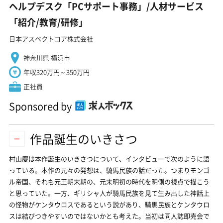
ヘルプデスク「PCサポート事務」/人材サービス
「紹介/教育/研修」
日本アスペクトコア株式会社
神奈川県 横浜市
年収320万円～350万円
正社員
Sponsored by
作品誕生のいきさつ
村山慶は本作誕生のいきさつについて、インタビューで次のように語
っている。本作の元々の発想は、騎馬民族の話だった。つまりモンゴ
ル帝国、それも元王朝末期の、元末明初の時代を明側の視点で描こう
と思っていた。一方、ギリシャ人が騎馬民族を見て生み出した神話上
の怪物がケンタウロスであるという説があり、騎馬民族とケンタウロ
スは結びつきやすいのではないかとも考えた。当初は同人誌即売会で