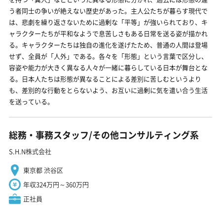
う者同士の争いが絶えない歴史があった。主人公たちが暮らす現代で
は、悲劇を繰り返さないために過剰な「平等」が強いられており、キ
ャラクターたちが平和なようで息苦しさもある日常を送る姿が描かれ
る。キャラクターたちは独自の進化を遂げたため、普通の人間は登場
せず、全員が「人外」である。各々を「形態」という言葉で区分し、
容姿や能力が大きく異なる人々が一緒に暮らしている日本が舞台とな
る。日本人たちは形態が異なることによる差別に苦しむというより
も、差別的な行動をとらないよう、お互いに過剰に気を遣い合う生活
を送っている。
総務・事務スタッフ/その他コンサルティング系
S.H.N株式会社
東京都 渋谷区
年収324万円～360万円
正社員