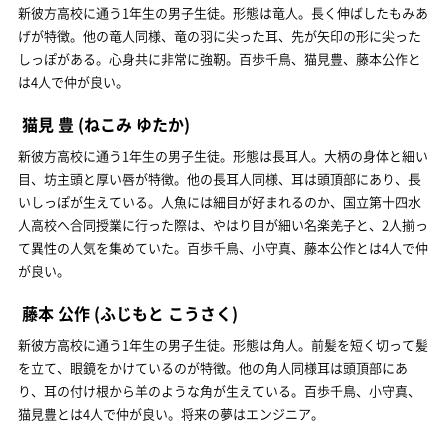
新彼方高校に通う1年生の男子生徒。形態は竜人。長く伸ばしたもみあ
げが特徴。他の竜人同様、竜の羽に尖った耳、先が矢印の形に尖った
しっぽがある。心身共に非常に強靭。百歩千鳥、猫見豊、藤本公作と
は4人で仲が良い。
猫見 豊
(ねこみ ゆたか)
新彼方高校に通う1年生の男子生徒。形態は長耳人。大柄の身体と細い
目、坊主頭と厚い唇が特徴。他の長耳人同様、耳は頭頂部にあり、長
いしっぽが生えている。人魚には細目が好まれるのか、国立第十四水
人高校へ合同授業に行った際は、やはり目が細い名楽羌子と、2人揃っ
て異性の人気を集めていた。百歩千鳥、小守真、藤本公作とは4人で仲
が良い。
藤本 公作
(ふじもと こうさく)
新彼方高校に通う1年生の男子生徒。形態は角人。前髪を短く切って髪
を立て、眼鏡をかけているのが特徴。他の角人同様耳は頭頂部にあ
り、耳の付け根から羊のような角が生えている。百歩千鳥、小守真、
猫見豊とは4人で仲が良い。将来の夢はエンジニア。