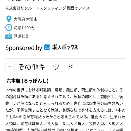
株式会社リクルートスタッフィング 関西オフィス
大阪府 大阪市
時給1,500円～
派遣社員
Sponsored by
その他キーワード
六本肢
(ろっぽんし)
本作の世界における哺乳類、鳥類、爬虫類、両生類の体制のこと。そ
の起源は魚類にあると考えられており、魚類の胸ビレ、前腹ビレ、後
腹ビレが肢になったと考えられるため。古代には四本肢の両生類もい
たが、子孫を残すことなく絶滅。貧弱な肢で身体を支えるには、4本よ
りも6本の方が有利だったからと考えられている。進化の末に生まれた
人類は、現在ほぼ翼人／竜人型、長耳人／角人／牧神人型、人馬／人
虎(絶滅)型、人魚型の4種類の形態に分類することができる。 この4種