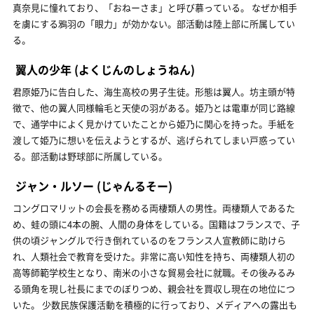
真奈見に憧れており、「おねーさま」と呼び慕っている。 なぜか相手
を虜にする鴉羽の「眼力」が効かない。部活動は陸上部に所属してい
る。
翼人の少年
(よくじんのしょうねん)
君原姫乃に告白した、海生高校の男子生徒。形態は翼人。坊主頭が特
徴で、他の翼人同様輪毛と天使の羽がある。姫乃とは電車が同じ路線
で、通学中によく見かけていたことから姫乃に関心を持った。手紙を
渡して姫乃に想いを伝えようとするが、逃げられてしまい戸惑ってい
る。部活動は野球部に所属している。
ジャン・ルソー
(じゃんるそー)
コングロマリットの会長を務める両棲類人の男性。両棲類人であるた
め、蛙の頭に4本の腕、人間の身体をしている。国籍はフランスで、子
供の頃ジャングルで行き倒れているのをフランス人宣教師に助けら
れ、人類社会で教育を受けた。非常に高い知性を持ち、両棲類人初の
高等師範学校生となり、南米の小さな貿易会社に就職。その後みるみ
る頭角を現し社長にまでのぼりつめ、親会社を買収し現在の地位につ
いた。 少数民族保護活動を積極的に行っており、メディアへの露出も