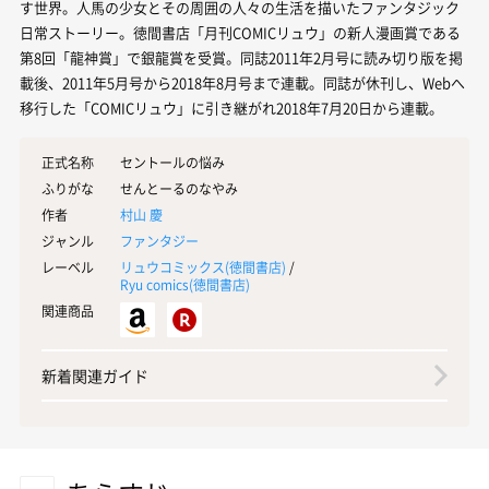
す世界。人馬の少女とその周囲の人々の生活を描いたファンタジック
日常ストーリー。徳間書店「月刊COMICリュウ」の新人漫画賞である
第8回「龍神賞」で銀龍賞を受賞。同誌2011年2月号に読み切り版を掲
載後、2011年5月号から2018年8月号まで連載。同誌が休刊し、Webへ
移行した「COMICリュウ」に引き継がれ2018年7月20日から連載。
正式名称
セントールの悩み
ふりがな
せんとーるのなやみ
作者
村山 慶
ジャンル
ファンタジー
レーベル
リュウコミックス(
徳間書店
)
/
Ryu comics(
徳間書店
)
関連商品
新着関連ガイド