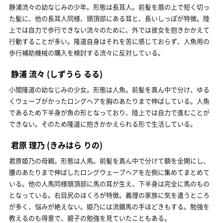
静浦流々の幼なじみの少年。形態は長耳人。前髪を眉の上で短く切っ
た髪に、他の長耳人同様、頭頂部にある耳と、長いしっぽが特徴。陸
上では自力で歩行できない流々のために、外では彼女を抱きかかえて
行動することが多い。隆道自身はそれを苦に感じておらず、人魚用の
歩行補助機械の購入を検討する流々に反対している。
静浦 流々
(しずうら るる)
小間隆道の幼なじみの少女。形態は人魚。前髪を真ん中で分け、ゆる
くウェーブがかったロングヘアを胸のあたりまで伸ばしている。人魚
であるため下半身が魚の形となっており、陸上では自力で進むことが
できない。そのため隆道に抱きかかえられる形で生活している。
君原 理乃
(きみはら りの)
君原姫乃の母親。形態は人馬。前髪を真ん中で分けて額を全開にし、
腰のあたりまで伸ばしたロングウェーブヘアを左側に集めてまとめて
いる。他の人馬同様頭頂部に馬の耳が生え、下半身は完全に馬のもの
となっている。右目尻のほくろが特徴。義理の家族に気を遣うところ
が多く、悩みが絶えない。姫乃には流鏑馬の手ほどきもする。勉強を
教えるのも得意で、碧子の勉強を見ていたこともある。