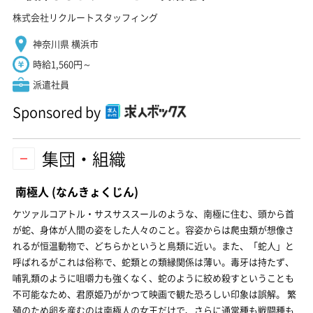
株式会社リクルートスタッフィング
神奈川県 横浜市
時給1,560円～
派遣社員
Sponsored by
集団・組織
南極人
(なんきょくじん)
ケツァルコアトル・サスサススールのような、南極に住む、頭から首
が蛇、身体が人間の姿をした人々のこと。容姿からは爬虫類が想像さ
れるが恒温動物で、どちらかというと鳥類に近い。また、「蛇人」と
呼ばれるがこれは俗称で、蛇類との類縁関係は薄い。毒牙は持たず、
哺乳類のように咀嚼力も強くなく、蛇のように絞め殺すということも
不可能なため、君原姫乃がかつて映画で観た恐ろしい印象は誤解。 繁
殖のため卵を産むのは南極人の女王だけで、さらに通常種も戦闘種も