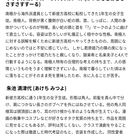
さすさすすーる)
南極から海外派遣員として新彼方高校に転校してきた1年生の女子生
徒。南極人。背側が黒く腹側が白い蛇の頭、首、しっぽに、人間の身
体がついているのが特徴。長い蛇の頭と首を「?」マークのように曲げ
て直立している。容姿は恐ろしいが礼儀正しく穏やかな性格。南極人
に対する誤解を解くために新彼方高校へやってきたものの、周囲にな
じめないのではと不安に感じていた。 しかし君原姫乃の隣の席になっ
たことがきっかけで姫乃たちと親しくなり、獄楽希と名楽羌子と4人で
行動するようになる。南極人特有の合理的な考えの持ち主で、人の感
情というものをうまく理解できずにいる。南極で暮らしていた頃は水
に落ちることがそのまま死を意味したため、水に入ることが苦手。
朱池 満津代
(あけち みつよ)
新彼方高校に通う1年生の女子生徒。形態は角人。前髪を真ん中で分
け、肩につかない長さのボブヘアを外にはねさせている。他の角人同
様耳は頭頂部にあり、耳の付け根から羊のような角が生えている。漫
画の執筆やコスプレなどが好きなオタク気質の持ち主で、作品を周囲
に見せることもあるが、評判は芳しくない。クラスで演劇をやること
になった際は徹底した時代考証のもと、衣装を作成した。 同性愛者