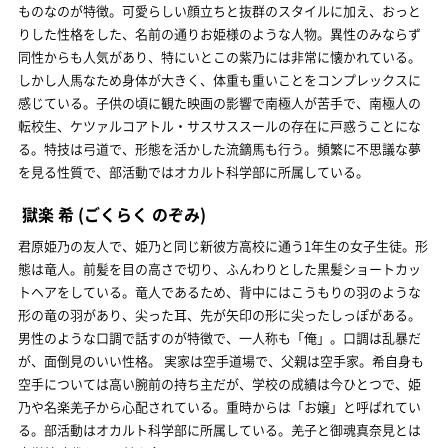
ものなのが特徴。可愛らしい顔立ちと抜群のスタイルに加え、おっと
りした性格をした、名前の通りお姫様のような人物。異性のみならず
同性からも人気があり、特にいとこの紫乃には非常に懐かれている。
しかし人馬なため身体が大きく、体重も重いことをコンプレックスに
感じている。子供の頃に観た映画の影響で南極人が苦手で、南極人の
転校生、ケツァルコアトル・サスサススールの存在に戸惑うことにな
る。特技は弓道で、形態を活かした流鏑馬も行う。頻繁に不思議な夢
を見る性質で、部活動ではオカルト科学部に所属している。
獄楽 希
(ごくらく のぞみ)
君原姫乃の友人で、姫乃と同じ新彼方高校に通う1年生の女子生徒。形
態は竜人。前髪を目の高さで切り、ふんわりとした黒髪ショートカッ
トヘアをしている。竜人であるため、背中にはこうもりの羽のような
形の竜の羽があり、尖った耳、先が矢印の形に尖ったしっぽがある。
男性のような口調で話すのが特徴で、一人称も「俺」。口調は乱暴だ
が、面倒見のいい性格。 実家は空手道場で、父親は空手家。希自身も
空手については高い腕前の持ち主だが、学校の成績は今ひとつで、姫
乃や名楽羌子から心配されている。重時からは「お嬢」と呼ばれてい
る。部活動はオカルト科学部に所属している。羌子と御魂真奈見とは