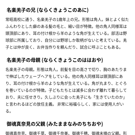
名楽羌子の兄
(ならくきょうこのあに)
常昭高校に通う、名楽羌子の1歳年上の兄。形態は角人。妹とよく似た
ふんわりとした癖のある髪の毛と、細い目が特徴。他の角人同様耳は
頭頂部にあり、耳の付け根から羊のような角が生えている。部活は野
球部に所属しており、自分には野球しか取柄がないと考えている。羌
子とは仲が良く、お弁当作りを頼んだり、試合に呼ぶこともある。
名楽羌子の母親
(ならくきょうこのははおや)
名楽羌子の母親。形態は角人。前髪を目の高さで切り、胸のあたりま
で伸ばしたウェーブヘアをしている。他の角人同様耳は頭頂部にあ
り、耳の付け根から羊のような角が生えている。角が丸まり、とぐろ
を巻いているのが特徴。子どもたちとは滅多に会わず離れて暮らして
おり、夫に任せきり。久しぶりに会った羌子にも「生きていたのか」
と言われるほどの放任主義。 非常に裕福らしく、家には使用人がい
る。
御魂真奈見の父親
(みたままなみのちちおや)
御魂真奈見、御魂千草、御魂千奈美、御魂千穂、御魂末摘の父親。形