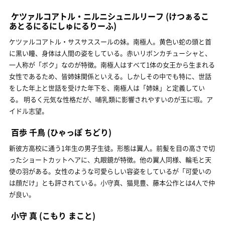
ケツァルコアトル・ニルニシュニルリーフ
(けつぁるこ
あとるにるにしゅにるりーふ)
ケツァルコアトル・サスサススールの妹。南極人。黄色い蛇の頭と首
に黒い瞳、身体は人間の姿をしている。赤いリボンカチューシャと、
一人称が「ボク」なのが特徴。南極人はすべて1体の女王から生まれる
女性であるため、皆姉妹関係といえる。しかしその中でも特に、世話
をした年上と世話を受けた年下を、南極人は「姉妹」と定義してい
る。 明るく元気な性格だが、哺乳類に影響されやすいのが玉に瑕。ア
イドル志望。
百歩 千鳥
(ひゃっぽ ちどり)
新彼方高校に通う1年生の男子生徒。形態は翼人。前髪を目の高さで切
ったショートカットヘアに、丸眼鏡が特徴。他の翼人同様、輪毛と天
使の羽がある。女性のような可愛らしい容姿をしているが「可愛いの
は顔だけ」とも評されている。小守真、猫見豊、藤本公作とは4人で仲
が良い。
小守 真
(こもり まこと)