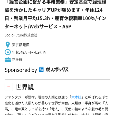
「経営企画に繋がる事務業務」安定基盤で経理経
験を活かしたキャリアUPが望めます・年休124
日・残業月平均15.3h・産育休復職率100%/イン
ターネット/Webサービス・ASP
SocioFuture株式会社
東京都 港区
年収348万円～419万円
正社員
Sponsored by
世界観
ファンタジーが題材。現実の人類とは違う「
六本肢
」と呼ばれる形で
進化を遂げた人類たちが暮らす世界が舞台。人類は下半身が馬の「人
馬」、竜の翼としっぽを持つ「竜人」、天使の輪のような髪の毛と翼
を持つ「翼人」などといった異なる形態に分かれ、過去には形態の違