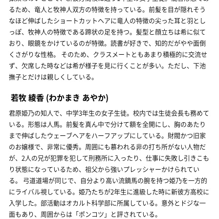
るため、竜人と牧神人双方の特徴を持っている。前髪を目が隠れそう
なほど伸ばしたショートカットヘアに竜人の特徴の尖った耳と羽とし
っぽ、牧神人の特徴である蹄状の足を持つ。髪型と顔立ちは希に似て
おり、眼鏡をかけているのが特徴。読書が好きで、知的だがやや面倒
くさがりな性格。 そのため、クラスメートともあまり積極的に交流せ
ず、欠席した時などは希が様子を見に行くことが多い。ただし、下池
撫子とだけは親しくしている。
若牧 綾香
(わかまき あやか)
君原姫乃の知人で、中学3年生の女子生徒。校内では生徒会長も務めて
いる。形態は人馬。前髪を真ん中で分けて額を全開にし、胸のあたり
まで伸ばしたウェーブヘアをハーフアップにしている。財閥かつ旧家
のお嬢様で、非常に優秀。周囲にも慕われる非の打ち所がない人物だ
が、2人の兄が犯罪を犯して刑務所に入ったり、仕事に失敗し引きこも
り状態になっているため、祖父から強いプレッシャーかけられてい
る。 弓道道場が同じで、自分より高い流鏑馬の腕を持つ姫乃を一方的
にライバル視している。姫乃たちが2年生に進級した時に新彼方高校に
入学した。部活動はオカルト科学部に所属している。意外とドジな一
面もあり、周囲からは「ポンコツ」と評されている。