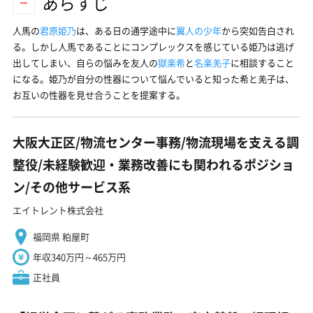
あらすじ
人馬の
君原姫乃
は、ある日の通学途中に
翼人の少年
から突如告白され
る。しかし人馬であることにコンプレックスを感じている姫乃は逃げ
出してしまい、自らの悩みを友人の
獄楽希
と
名楽羌子
に相談すること
になる。姫乃が自分の性器について悩んでいると知った希と羌子は、
お互いの性器を見せ合うことを提案する。
大阪大正区/物流センター事務/物流現場を支える調
整役/未経験歓迎・業務改善にも関われるポジショ
ン/その他サービス系
エイトレント株式会社
福岡県 粕屋町
年収340万円～465万円
正社員