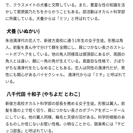
で、クラスメイトの犬養と交際している。また、豊富な性の知識を活
かして君原姫乃たちをからかうこともある。部活動はオカルト科学部
に所属している。犬養からは「ミツ」と呼ばれている。
犬養
(いぬかい)
朱池満津代の恋人で、新彼方高校に通う1年生の女子生徒。形態は角
人。前髪を真ん中で分けて額を全開にし、肩につかない長さのストレ
ートボブヘアをしている。他の角人同様耳は頭頂部にあるが、周囲の
角人とは違い、額に一角の角が生えている。真面目な性格で、さぼり
がちな満津代をたしなめることもある。恋人は同性の満津代だが、男
性にも関心があるバイセクシャル。 満津代からは「ミチ」と呼ばれて
いる。
八千代田 十和子
(やちよだ とわこ)
新彼方高校オカルト科学部の部長を務める女子生徒。形態は翼人。前
髪を眉の上で短く切り、肩につかない長さのボブヘアをポニーテール
にしている。他の翼人同様、輪毛と天使の羽がある。科学的根拠のあ
るものしか信じないお堅い性格。小柄なことから、獄楽希には「チビ
ッコ部長」と呼ばれている。