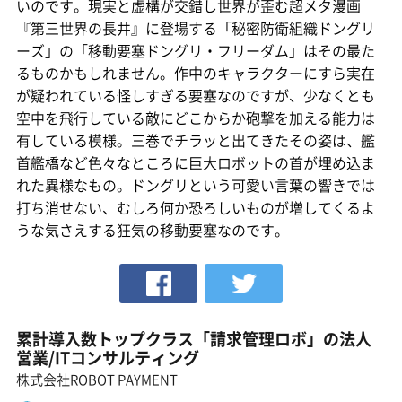
いのです。現実と虚構が交錯し世界が歪む超メタ漫画
『第三世界の長井』に登場する「秘密防衛組織ドングリ
ーズ」の「移動要塞ドングリ・フリーダム」はその最た
るものかもしれません。作中のキャラクターにすら実在
が疑われている怪しすぎる要塞なのですが、少なくとも
空中を飛行している敵にどこからか砲撃を加える能力は
有している模様。三巻でチラッと出てきたその姿は、艦
首艦橋など色々なところに巨大ロボットの首が埋め込ま
れた異様なもの。ドングリという可愛い言葉の響きでは
打ち消せない、むしろ何か恐ろしいものが増してくるよ
うな気さえする狂気の移動要塞なのです。
累計導入数トップクラス「請求管理ロボ」の法人
営業/ITコンサルティング
株式会社ROBOT PAYMENT