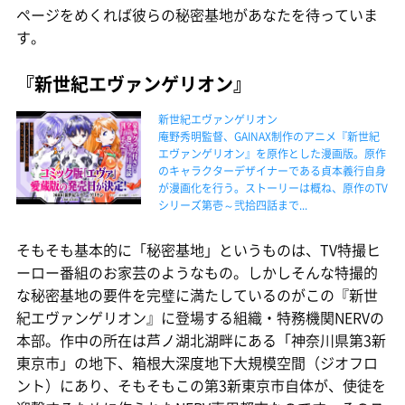
ページをめくれば彼らの秘密基地があなたを待っていま
す。
『新世紀エヴァンゲリオン』
新世紀エヴァンゲリオン
庵野秀明監督、GAINAX制作のアニメ『新世紀
エヴァンゲリオン』を原作とした漫画版。原作
のキャラクターデザイナーである貞本義行自身
が漫画化を行う。ストーリーは概ね、原作のTV
シリーズ第壱～弐拾四話まで...
そもそも基本的に「秘密基地」というものは、TV特撮ヒ
ーロー番組のお家芸のようなもの。しかしそんな特撮的
な秘密基地の要件を完璧に満たしているのがこの『新世
紀エヴァンゲリオン』に登場する組織・特務機関NERVの
本部。作中の所在は芦ノ湖北湖畔にある「神奈川県第3新
東京市」の地下、箱根大深度地下大規模空間（ジオフロ
ント）にあり、そもそもこの第3新東京市自体が、使徒を