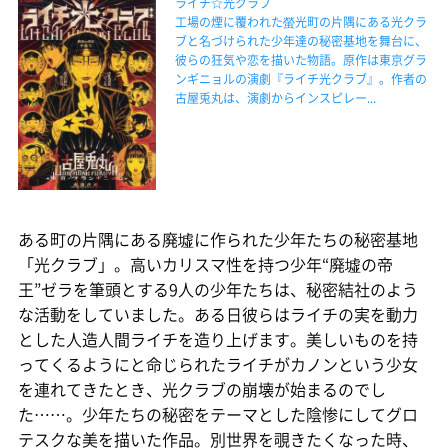
ライチ☆光クラブ
工場の煙に覆われた螢光町の片隅にある光クラ
ブと名づけられた少年達の秘密基地を舞台に、
彼らの狂気や恋を描いた物語。原作は東京グラ
ンギニョルの演劇『ライチ光クラブ』。作者の
古屋兎丸は、演劇からインスピレー...
ある町の片隅にある廃墟に作られた少年たちの秘密基地
「光クラブ」。高いカリスマ性を持つ少年“廃墟の帝
王”ゼラを筆頭とする9人の少年たちは、秘密結社のよう
な活動をしていました。ある日彼らはライチの実を動力
とした人造人間ライチを造り上げます。美しいものを持
ってくるようにと命じられたライチがカノンという少女
を連れてきたとき、光クラブの崩壊が始まるのでし
た……。少年たちの秘密をテーマとした陰惨にしてグロ
テスクな美を描いた作品。別世界を覗きたくなった時、