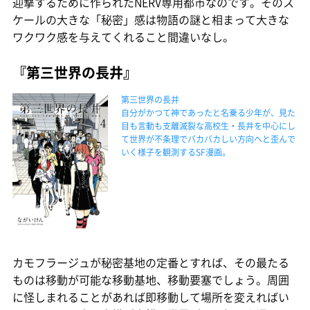
迎撃するために作られたNERV専用都市なのです。そのス
ケールの大きな「秘密」感は物語の謎と相まって大きな
ワクワク感を与えてくれること間違いなし。
『第三世界の長井』
第三世界の長井
自分がかつて神であったと名乗る少年が、見た
目も言動も支離滅裂な高校生・長井を中心にし
て世界が不条理でバカバカしい方向へと歪んで
いく様子を観測するSF漫画。
カモフラージュが秘密基地の定番とすれば、その最たる
ものは移動が可能な移動基地、移動要塞でしょう。周囲
に怪しまれることがあれば即移動して場所を変えればい