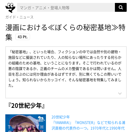
ガイド・ニュース
漫画における≪ぼくらの秘密基地≫特
集
43 Pt.
「秘密基地」、といった場合、フィクションの中では自然や別の建物・
施設などに擬装されていたり、人の知らない場所にあったりする何らか
の組織のための基地、ということになります。そこで行われているのが
悪の陰謀であるか、正義のチームのメカ整備であるかは問いません。人
目を忍ぶのには何か理由があるはずですが、別に無くてもこの際いいで
しょう。知られないからカッコイイ、そんな秘密基地を特集してみまし
た。
『20世紀少年』
20世紀少年
『YAWARA!』『MONSTER』などで知られる浦
沢直樹の代表作の一つ。1970年代と1990年代