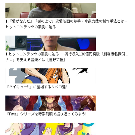
1.『愛がなんだ』『街の上で』恋愛映画の妙手・今泉力哉の制作手法とは－
ヒットコンテンツの裏側に迫る
1.ヒットコンテンツの裏側に迫る － 興行収入130億円突破「劇場版名探偵コ
ナン」を支える音楽とは【菅野祐悟】
『ハイキュー!!』に登場するリベロ達!
『Fate』シリーズを時系列順で振り返ってみよう!