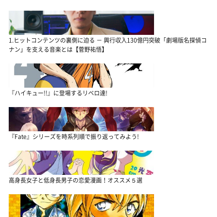
1.ヒットコンテンツの裏側に迫る － 興行収入130億円突破「劇場版名探偵コ
ナン」を支える音楽とは【菅野祐悟】
『ハイキュー!!』に登場するリベロ達!
『Fate』シリーズを時系列順で振り返ってみよう!
高身長女子と低身長男子の恋愛漫画！オススメ５選