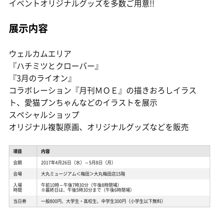
イベントオリジナルグッズを多数ご用意!!
展示内容
ウェルカムエリア
『ハチミツとクローバー』
『3月のライオン』
コラボレーション『月刊ＭＯＥ』の描きおろしイラス
ト、愛猫プンちゃんなどのイラストを展示
スペシャルショップ
オリジナル複製原画、オリジナルグッズなどを販売
項目
内容
会期
2017年4月26日（水）～5月8日（月）
会場
大丸ミュージアム＜梅田＞大丸梅田店15階
入場
午前10時～午後7時30分（午後8時閉場）
時間
※最終日は、午後5時30分まで（午後6時閉場）
当日券
一般800円、大学生・高校生、中学生300円（小学生以下無料）