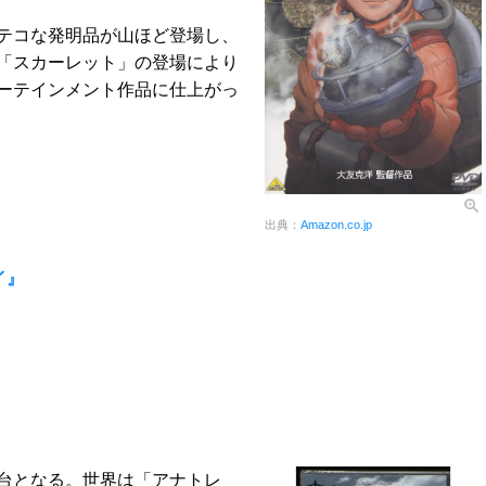
テコな発明品が山ほど登場し、
「スカーレット」の登場により
ーテインメント作品に仕上がっ
出典：
Amazon.co.jp
イ』
台となる。世界は「アナトレ