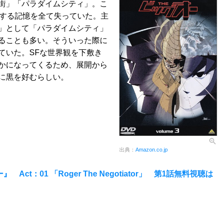
街」「パラダイムシティ」。こ
関する記憶を全て失っていた。主
」として「パラダイムシティ」
ることも多い。そういった際に
ていた。SFな世界観を下敷き
かになってくるため、展開から
に黒を好むらしい。
出典：
Amazon.co.jp
ct：01 「Roger The Negotiator」 第1話無料視聴は