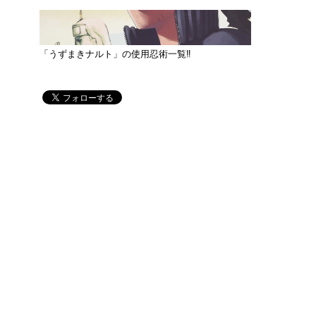
「うずまきナルト」の使用忍術一覧‼