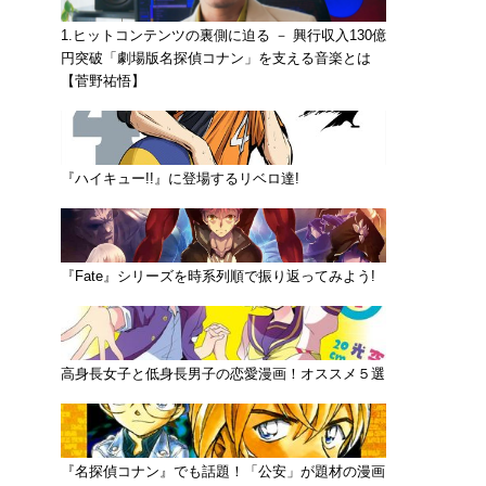
1.ヒットコンテンツの裏側に迫る － 興行収入130億
円突破「劇場版名探偵コナン」を支える音楽とは
【菅野祐悟】
『ハイキュー!!』に登場するリベロ達!
『Fate』シリーズを時系列順で振り返ってみよう!
高身長女子と低身長男子の恋愛漫画！オススメ５選
『名探偵コナン』でも話題！「公安」が題材の漫画