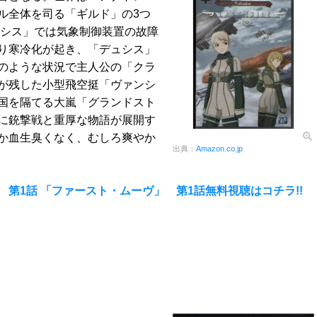
ル全体を司る「ギルド」の3つ
ュシス」では気象制御装置の故障
り寒冷化が起き、「デュシス」
のような状況で主人公の「クラ
が残した小型飛空挺「ヴァンシ
国を隔てる大嵐「グランドスト
に銃撃戦と重厚な物語が展開す
か血生臭くなく、むしろ爽やか
出典：
Amazon.co.jp
』 第1話 「ファースト・ムーヴ」 第1話無料視聴はコチラ!!