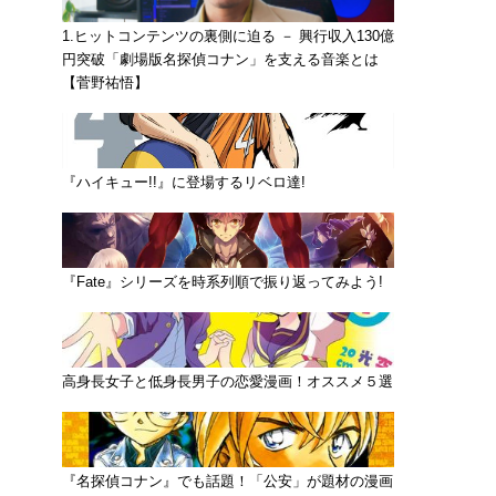
1.ヒットコンテンツの裏側に迫る － 興行収入130億
円突破「劇場版名探偵コナン」を支える音楽とは
【菅野祐悟】
『ハイキュー!!』に登場するリベロ達!
『Fate』シリーズを時系列順で振り返ってみよう!
高身長女子と低身長男子の恋愛漫画！オススメ５選
『名探偵コナン』でも話題！「公安」が題材の漫画