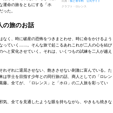
出典：
狼と香辛料 公式サイト
な運命の旅をともにする「ホ
クラフト・ロレンス
だった。
人の旅のお話
はなく、時に破産の恐怖をつきまとわせ、時に命をかけるよう
なっていく……。そんな旅で起こるあれこれが二人の心を結び
のへと変化させていく。それは、いくつもの試練を二人が越え
それぞれに退屈させない、飽きさせない刺激に富んでいる。た
来は学士を目指す少年との同行旅の話、商人としての「ロレン
葛藤。全てが、「ロレンス」と「ホロ」の二人旅を彩ってい
邪気、全てを見通したような眼を持ちながら、やきもち焼きな