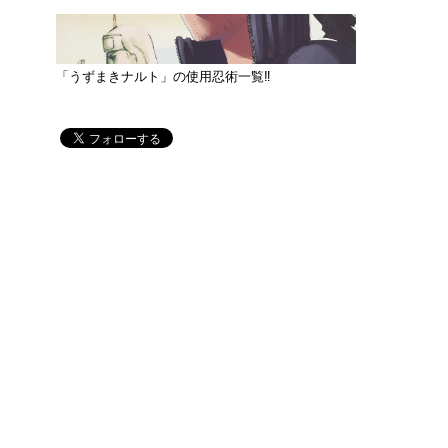
「うずまきナルト」の使用忍術一覧‼