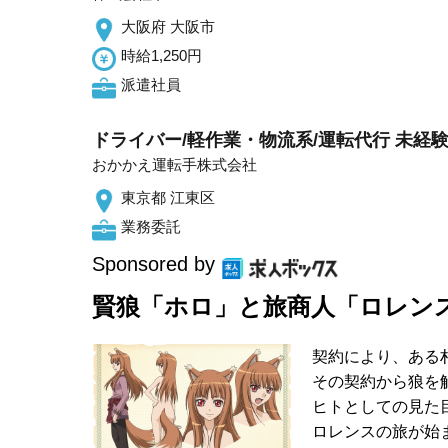
大阪府 大阪市
時給1,250円
派遣社員
ドライバー/軽作業・物流系/運転代行 未経験O
おかかえ運転手株式会社
東京都 江東区
業務委託
Sponsored by
賢狼「ホロ」と旅商人「ロレン
契約により、ある
その契約から狼を
ヒトとしての見た
ロレンスの旅が始