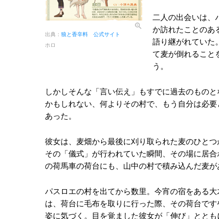
二人の出会いは、
か訪れたことのあ
出典：
狼と香辛料 公式サイト
語り継がれていた
ホロ
て麦が倒れること
う。
しかしそんな「言い伝え」もすでに過去のものと
かもしれない、何よりその村で、もう自分は必要
あった。
彼女は、麦畑から最後に刈り取られた麦のひとつ
その「儀式」が行われていた瞬間、その場に居合
の荷馬車の荷台にも、山中の村で積み込んだ麦が
パスロエの村を出てから数里。今宵の宿をある大
は、荷台に毛布を取りに行った際、その荷台です
姿に気づく。目を覚ました彼女が「伸び」ととも