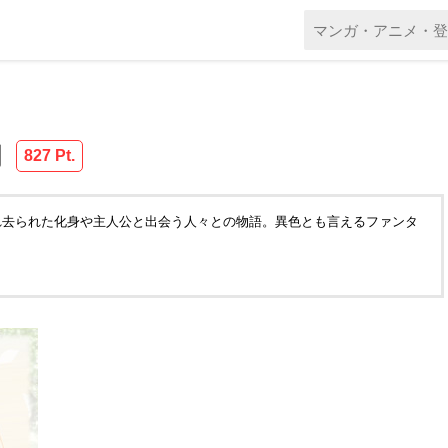
力
827 Pt.
れ去られた化身や主人公と出会う人々との物語。異色とも言えるファンタ