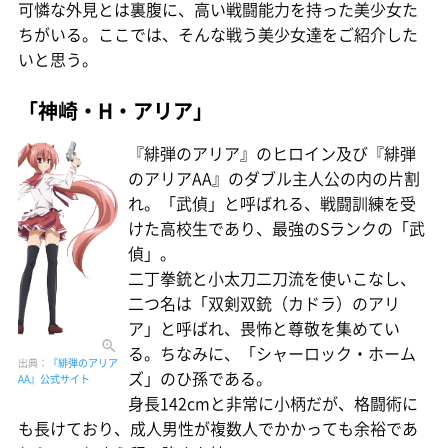
可憐な外見とは裏腹に、高い戦闘能力を持った美少女た
ちがいる。ここでは、そんな戦う美少女達をご紹介した
いと思う。
「神崎・H・アリア」
『緋弾のアリア』のヒロイン及び『緋弾
のアリアAA』のダブル主人公の内の片割
れ。「武偵」と呼ばれる、戦闘訓練を受
けた高校生であり、最強のSランクの「武
偵」。
二丁拳銃と小太刀二刀流を使いこなし、
二つ名は「双剣双銃（カドラ）のアリ
ア」と呼ばれ、畏怖と尊敬を集めてい
る。ちなみに、「シャーロック・ホーム
出典：
『緋弾のアリア
ズ」のひ孫である。
AA』公式サイト
身長142cmと非常に小柄だが、格闘術に
も長けており、成人男性が複数人でかかっても余裕であ