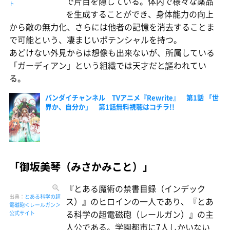
で片目を隠している。体内で様々な薬品
ト
を生成することができ、身体能力の向上
から敵の無力化、さらには他者の記憶を消去することま
で可能という、凄まじいポテンシャルを持つ。
あどけない外見からは想像も出来ないが、所属している
「ガーディアン」という組織では天才だと謳われてい
る。
バンダイチャンネル TVアニメ『Rewrite』 第1話 「世
界か、自分か」 第1話無料視聴はコチラ!!
「御坂美琴（みさかみこと）」
『とある魔術の禁書目録（インデック
出典：
とある科学の超
ス）』のヒロインの一人であり、『とあ
電磁砲＜レールガン＞
る科学の超電磁砲（レールガン）』の主
公式サイト
人公である。学園都市に7人しかいない