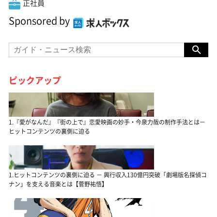
正社員
Sponsored by
ピックアップ
1.『愛がなんだ』『街の上で』恋愛映画の妙手・今泉力哉の制作手法とは－
ヒットコンテンツの裏側に迫る
1.ヒットコンテンツの裏側に迫る － 興行収入130億円突破「劇場版名探偵コ
ナン」を支える音楽とは【菅野祐悟】