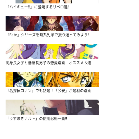
『ハイキュー!!』に登場するリベロ達!
『Fate』シリーズを時系列順で振り返ってみよう!
高身長女子と低身長男子の恋愛漫画！オススメ５選
『名探偵コナン』でも話題！「公安」が題材の漫画
「うずまきナルト」の使用忍術一覧‼