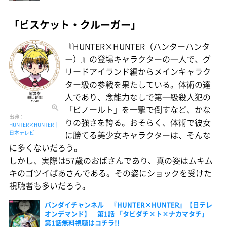
「ビスケット・クルーガー」
『HUNTER×HUNTER（ハンターハンタ
ー）』の登場キャラクターの一人で、グ
リードアイランド編からメインキャラク
ター級の参戦を果たしている。体術の達
人であり、念能力なしで第一級殺人犯の
「ビノールト」を一撃で倒すなど、かな
出典：
りの強さを誇る。おそらく、体術で彼女
HUNTER×HUNTER│
日本テレビ
に勝てる美少女キャラクターは、そんな
に多くないだろう。
しかし、実際は57歳のおばさんであり、真の姿はムキム
キのゴツイばあさんである。その姿にショックを受けた
視聴者も多いだろう。
バンダイチャンネル 『HUNTER×HUNTER』【日テレ
オンデマンド】 第1話 「タビダチ×ト×ナカマタチ」
第1話無料視聴はコチラ!!