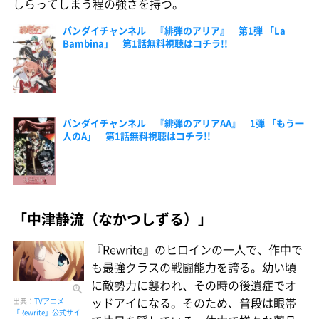
しらってしまう程の強さを持つ。
バンダイチャンネル 『緋弾のアリア』 第1弾 「La
Bambina」 第1話無料視聴はコチラ!!
バンダイチャンネル 『緋弾のアリアAA』 1弾 「もう一
人のA」 第1話無料視聴はコチラ!!
「中津静流（なかつしずる）」
『Rewrite』のヒロインの一人で、作中で
も最強クラスの戦闘能力を誇る。幼い頃
に敵勢力に襲われ、その時の後遺症でオ
ッドアイになる。そのため、普段は眼帯
出典：
TVアニメ
「Rewrite」公式サイ