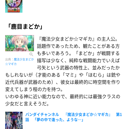
「鹿目まどか」
『魔法少女まどか☆マギカ』の主人公。
話題作であったため、観たことがある方
も多いであろう。「まどか」が戦闘する
描写は少なく、純粋な戦闘能力でいえば
出典：
魔法少女まどか
☆マギカ
弓矢という武器の特性上、並みだったか
もしれないが（才能のある「マミ」や「ほむら」は銃や
近代兵器が武器のため）、彼女は最終的に時空間を作り
変えてしまう程の力を持つ。
いわゆる神に近い能力なので、最終的には最強クラスの
少女だと言えそうだ。
バンダイチャンネル 『魔法少女まどか☆マギカ』 第1
話 「夢の中で逢った、ような…」