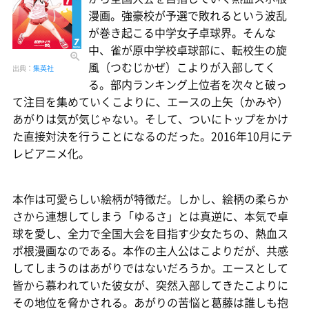
漫画。強豪校が予選で敗れるという波乱
が巻き起こる中学女子卓球界。そんな
中、雀が原中学校卓球部に、転校生の旋
風（つむじかぜ）こよりが入部してく
出典：
集英社
る。部内ランキング上位者を次々と破っ
て注目を集めていくこよりに、エースの上矢（かみや）
あがりは気が気じゃない。そして、ついにトップをかけ
た直接対決を行うことになるのだった。2016年10月にテ
レビアニメ化。
本作は可愛らしい絵柄が特徴だ。しかし、絵柄の柔らか
さから連想してしまう「ゆるさ」とは真逆に、本気で卓
球を愛し、全力で全国大会を目指す少女たちの、熱血ス
ポ根漫画なのである。本作の主人公はこよりだが、共感
してしまうのはあがりではないだろうか。エースとして
皆から慕われていた彼女が、突然入部してきたこよりに
その地位を脅かされる。あがりの苦悩と葛藤は誰しも抱