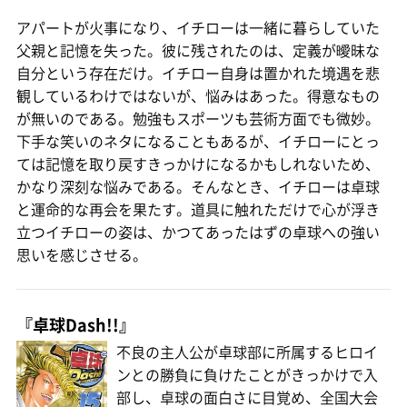
アパートが火事になり、イチローは一緒に暮らしていた
父親と記憶を失った。彼に残されたのは、定義が曖昧な
自分という存在だけ。イチロー自身は置かれた境遇を悲
観しているわけではないが、悩みはあった。得意なもの
が無いのである。勉強もスポーツも芸術方面でも微妙。
下手な笑いのネタになることもあるが、イチローにとっ
ては記憶を取り戻すきっかけになるかもしれないため、
かなり深刻な悩みである。そんなとき、イチローは卓球
と運命的な再会を果たす。道具に触れただけで心が浮き
立つイチローの姿は、かつてあったはずの卓球への強い
思いを感じさせる。
『卓球Dash!!』
不良の主人公が卓球部に所属するヒロイ
ンとの勝負に負けたことがきっかけで入
部し、卓球の面白さに目覚め、全国大会