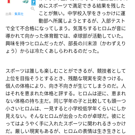
めにスポーツで満足できる結果を残した
ことが無い。中学校入学をきっかけに運
出典：
集英社
動部へ所属しようとするが、入部テスト
で全て不合格になってしまう。気落ちするヒロムが音に
導かれて向かった体育館では、卓球部が活動していた。
興味を持つヒロムだったが、部長の川末涼（かわずえり
ょう）からは冷たくあしらわれるのだった。
スポーツは誰しも楽しむことができるが、競技者として
上位を目指そうとするとき、残酷な現実を突きつける。
個人の体格により、向き不向きが生じてしまうのだ。人
はそれを恵まれた体格と評する。ヒロムは逆に、恵まれ
ない体格の持ち主だ。同じ学年の子と比較しても頭一つ
小さいヒロムは、一見すると小学校低学年くらいにしか
見えない。そんなヒロムが出会ったのが卓球だ。彼にと
ってはようやく手に入れたスポーツに関われるきっかけ
だ。厳しい現実もあるが、ヒロムの表情は生き生きとし