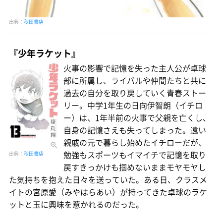
出典：
秋田書店
『少年ラケット』
火事の影響で記憶を失った主人公が卓球
部に所属し、ライバルや仲間たちと共に
過去の自分を取り戻していく青春ストー
リー。中学1年生の日向伊智朗（イチロ
ー）は、1年半前の火事で父親を亡くし、
自身の記憶さえも失ってしまった。遠い
親戚の元で暮らし始めたイチローだが、
勉強もスポーツもイマイチで記憶を取り
出典：
秋田書店
戻すきっかけも掴めないままモヤモヤし
た気持ちを抱えた日々を送っていた。ある日、クラスメ
イトの宮原愛（みやはらあい）が持ってきた卓球のラケ
ットと玉に興味を惹かれるのだった。