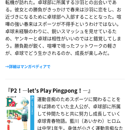
転機が訪れた。卓球部に所属する沙羽との出会いであ
る。彼女との勝負がきっかけで春来は沙羽に恋をし、お
近づきになるために卓球部へ入部することとなった。喧
嘩の強い春来はスポーツが不得手というわけではない。
卓球未経験のわりに、鋭いスマッシュを見せているた
め、ヤンキーと卓球は相性がいいのではと錯覚してしま
う。勝負勘が鋭く、喧嘩で培ったフットワークの軽さ
が、卓球でどう生かされるのか、成長が楽しみだ。
→詳細はマンガペディアで
『P2！―let’s Play Pingpong！―』
運動音痴のためスポーツに関わることを
半ば諦めていた主人公が、卓球部に所属
して仲間たちと共に努力し成長していく
卓球青春物語。藍川（あいかわ）ヒロム
は中学1年生。身体が小さく運動音痴なた