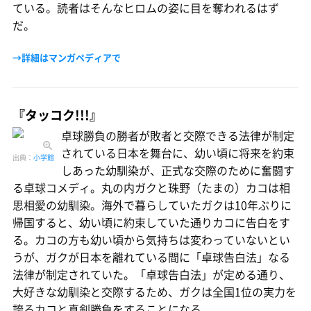
ている。読者はそんなヒロムの姿に目を奪われるはず
だ。
→詳細はマンガペディアで
『タッコク!!!』
卓球勝負の勝者が敗者と交際できる法律が制定
されている日本を舞台に、幼い頃に将来を約束
出典：
小学館
しあった幼馴染が、正式な交際のために奮闘す
る卓球コメディ。丸の内ガクと珠野（たまの）カコは相
思相愛の幼馴染。海外で暮らしていたガクは10年ぶりに
帰国すると、幼い頃に約束していた通りカコに告白をす
る。カコの方も幼い頃から気持ちは変わっていないとい
うが、ガクが日本を離れている間に「卓球告白法」なる
法律が制定されていた。「卓球告白法」が定める通り、
大好きな幼馴染と交際するため、ガクは全国1位の実力を
誇るカコと真剣勝負をすることになる。