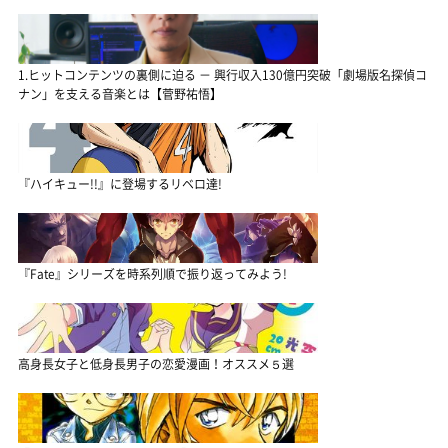
1.ヒットコンテンツの裏側に迫る － 興行収入130億円突破「劇場版名探偵コ
ナン」を支える音楽とは【菅野祐悟】
『ハイキュー!!』に登場するリベロ達!
『Fate』シリーズを時系列順で振り返ってみよう!
高身長女子と低身長男子の恋愛漫画！オススメ５選