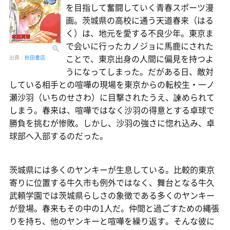
を目指して奮闘していく青春スポーツ漫
画。茨城県の高校に通う天道春来（はる
く）は、地元を愛する不良少年。東京ま
で会いに行ったカノジョに馬鹿にされた
ことで、東京出身の人間に偏見を持つよ
出典：
秋田書店
うになってしまった。だがある日、敵対
している相手との喧嘩の現場を東京からの転校生・一ノ
瀬沙羽（いちのせさわ）に目撃されたうえ、諫められて
しまう。春来は、喧嘩ではなく沙羽の得意とする卓球で
勝負を挑むが惨敗。しかし、沙羽の強さに惚れ込み、卓
球部へ入部するのだった。
茨城県には多くのヤンキーが生息している。比較的東京
寄りに位置する牛久市も例外ではなく、舞台となる牛久
武頼学園では茨城県らしさの象徴である多くのヤンキー
が登場。春来もその中の1人だ。仲間と過ごすための縄張
りを持ち、他のヤンキーと喧嘩を繰り返す。そんな彼に