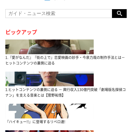
ピックアップ
1.『愛がなんだ』『街の上で』恋愛映画の妙手・今泉力哉の制作手法とは－
ヒットコンテンツの裏側に迫る
1.ヒットコンテンツの裏側に迫る － 興行収入130億円突破「劇場版名探偵コ
ナン」を支える音楽とは【菅野祐悟】
『ハイキュー!!』に登場するリベロ達!