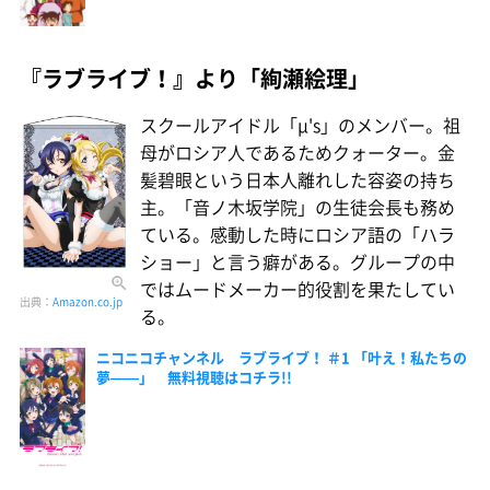
『ラブライブ！』より「絢瀬絵理」
スクールアイドル「µ's」のメンバー。祖
母がロシア人であるためクォーター。金
髪碧眼という日本人離れした容姿の持ち
主。「音ノ木坂学院」の生徒会長も務め
ている。感動した時にロシア語の「ハラ
ショー」と言う癖がある。グループの中
ではムードメーカー的役割を果たしてい
出典：
Amazon.co.jp
る。
ニコニコチャンネル ラブライブ！ ＃1 「叶え！私たちの
夢——」 無料視聴はコチラ!!