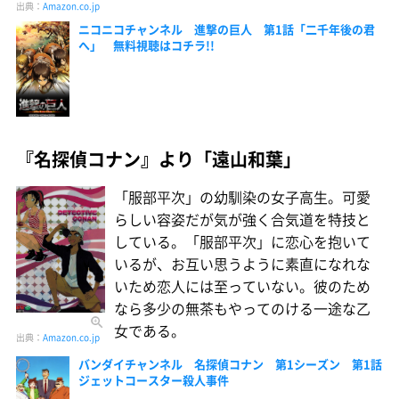
出典：
Amazon.co.jp
ニコニコチャンネル 進撃の巨人 第1話「二千年後の君
へ」 無料視聴はコチラ!!
『名探偵コナン』より「遠山和葉」
「服部平次」の幼馴染の女子高生。可愛
らしい容姿だが気が強く合気道を特技と
している。「服部平次」に恋心を抱いて
いるが、お互い思うように素直になれな
いため恋人には至っていない。彼のため
なら多少の無茶もやってのける一途な乙
女である。
出典：
Amazon.co.jp
バンダイチャンネル 名探偵コナン 第1シーズン 第1話
ジェットコースター殺人事件