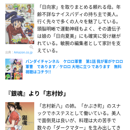
「日向家」を取りまとめる頼れる母。年
齢不詳なナイスバディの持ち主で美人。
行く先々で多くの人々を魅了している。
頭脳明晰で運動神経もよく、その遺伝子
は娘の「日向夏美」にも確実に受け継が
れている。敏腕の編集者として家計を支
えている。
出典：
Amazon.co.jp
バンダイチャンネル ケロロ軍曹 第1話 我が輩がケロロ
軍曹 であります／ケロロ 大地に立つ であります 無料
視聴はコチラ!!
『銀魂』より「志村妙」
「志村新八」の姉。「かぶき町」のスナ
ックでホステスとして働いている。美人
で面倒見は良いが、料理は大の苦手で
数々の「ダークマター」を生み出してき