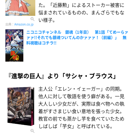
た。「近藤勲」によるストーカー被害に
悩まされているものの、まんざらでもな
い様子。
出典：
Amazon.co.jp
ニコニコチャンネル 銀魂（1年目） 第1話「てめーらァ
ァァ!!それでも銀魂ついてんのかァァァ！（前編）」 無
料視聴はコチラ!!
『進撃の巨人』より「サシャ・ブラウス」
主人公「エレン・イェーガー」の同期。
他人に対して敬語を使う癖がある。一見
大人しい少女だが、実際は食べ物への執
着がすさまじい食い意地を張った少女。
教官の前でも蒸かし芋を食べていたため
しばしば「芋女」と呼ばれている。