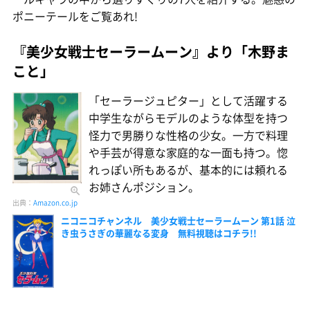
ポニーテールをご覧あれ!
『美少女戦士セーラームーン』より「木野ま
こと」
「セーラージュピター」として活躍する
中学生ながらモデルのような体型を持つ
怪力で男勝りな性格の少女。一方で料理
や手芸が得意な家庭的な一面も持つ。惚
れっぽい所もあるが、基本的には頼れる
お姉さんポジション。
出典：
Amazon.co.jp
ニコニコチャンネル 美少女戦士セーラームーン 第1話 泣
き虫うさぎの華麗なる変身 無料視聴はコチラ!!