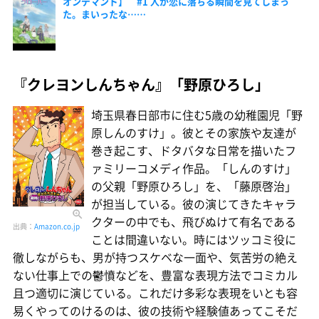
オンデマンド】 #1 人が恋に落ちる瞬間を見てしまっ
た。まいったな……
『クレヨンしんちゃん』「野原ひろし」
埼玉県春日部市に住む5歳の幼稚園児「野
原しんのすけ」。彼とその家族や友達が
巻き起こす、ドタバタな日常を描いたフ
ァミリーコメディ作品。「しんのすけ」
の父親「野原ひろし」を、「藤原啓治」
が担当している。彼の演じてきたキャラ
クターの中でも、飛びぬけて有名である
出典：
Amazon.co.jp
ことは間違いない。時にはツッコミ役に
徹しながらも、男が持つスケベな一面や、気苦労の絶え
ない仕事上での鬱憤などを、豊富な表現方法でコミカル
且つ適切に演じている。これだけ多彩な表現をいとも容
易くやってのけるのは、彼の技術や経験値あってこそだ