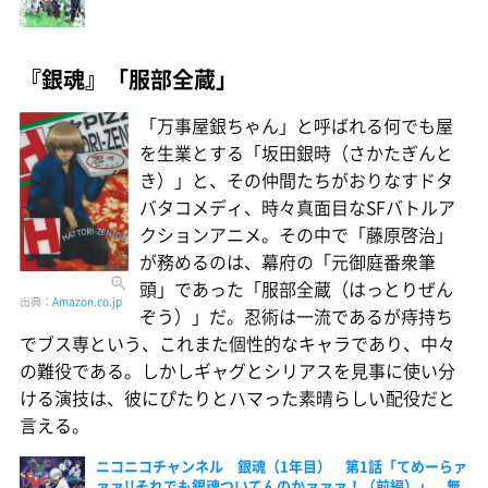
『銀魂』「服部全蔵」
「万事屋銀ちゃん」と呼ばれる何でも屋
を生業とする「坂田銀時（さかたぎんと
き）」と、その仲間たちがおりなすドタ
バタコメディ、時々真面目なSFバトルア
クションアニメ。その中で「藤原啓治」
が務めるのは、幕府の「元御庭番衆筆
頭」であった「服部全蔵（はっとりぜん
出典：
Amazon.co.jp
ぞう）」だ。忍術は一流であるが痔持ち
でブス専という、これまた個性的なキャラであり、中々
の難役である。しかしギャグとシリアスを見事に使い分
ける演技は、彼にぴたりとハマった素晴らしい配役だと
言える。
ニコニコチャンネル 銀魂（1年目） 第1話「てめーらァ
ァァ!!それでも銀魂ついてんのかァァァ！（前編）」 無