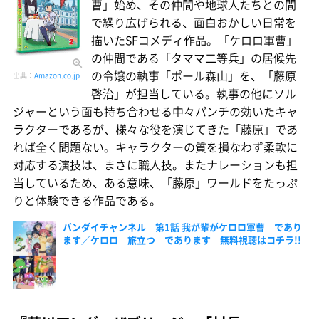
曹」始め、その仲間や地球人たちとの間
で繰り広げられる、面白おかしい日常を
描いたSFコメディ作品。「ケロロ軍曹」
の仲間である「タママ二等兵」の居候先
の令嬢の執事「ポール森山」を、「藤原
出典：
Amazon.co.jp
啓治」が担当している。執事の他にソル
ジャーという面も持ち合わせる中々パンチの効いたキャ
ラクターであるが、様々な役を演じてきた「藤原」であ
れば全く問題ない。キャラクターの質を損なわず柔軟に
対応する演技は、まさに職人技。またナレーションも担
当しているため、ある意味、「藤原」ワールドをたっぷ
りと体験できる作品である。
バンダイチャンネル 第1話 我が輩がケロロ軍曹 であり
ます／ケロロ 旅立つ であります 無料視聴はコチラ!!