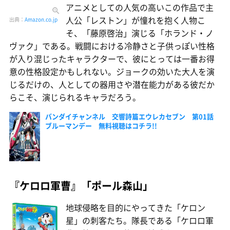
アニメとしての人気の高いこの作品で主
人公「レストン」が憧れを抱く人物こ
出典：
Amazon.co.jp
そ、「藤原啓治」演じる「ホランド・ノ
ヴァク」である。戦闘における冷静さと子供っぽい性格
が入り混じったキャラクターで、彼にとっては一番お得
意の性格設定かもしれない。ジョークの効いた大人を演
じるだけの、人としての器用さや潜在能力がある彼だか
らこそ、演じられるキャラだろう。
バンダイチャンネル 交響詩篇エウレカセブン 第01話
ブルーマンデー 無料視聴はコチラ!!
『ケロロ軍曹』「ポール森山」
地球侵略を目的にやってきた「ケロン
星」の刺客たち。隊長である「ケロロ軍