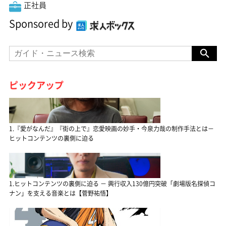
正社員
Sponsored by
ピックアップ
1.『愛がなんだ』『街の上で』恋愛映画の妙手・今泉力哉の制作手法とは－
ヒットコンテンツの裏側に迫る
1.ヒットコンテンツの裏側に迫る － 興行収入130億円突破「劇場版名探偵コ
ナン」を支える音楽とは【菅野祐悟】