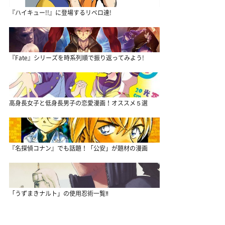
『ハイキュー!!』に登場するリベロ達!
『Fate』シリーズを時系列順で振り返ってみよう!
高身長女子と低身長男子の恋愛漫画！オススメ５選
『名探偵コナン』でも話題！「公安」が題材の漫画
「うずまきナルト」の使用忍術一覧‼