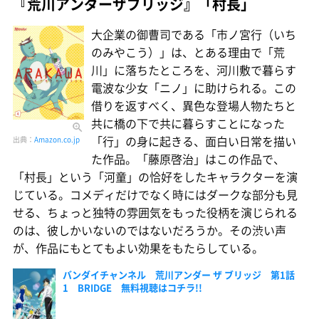
『荒川アンダーザブリッジ』「村長」
大企業の御曹司である「市ノ宮行（いち
のみやこう）」は、とある理由で「荒
川」に落ちたところを、河川敷で暮らす
電波な少女「ニノ」に助けられる。この
借りを返すべく、異色な登場人物たちと
共に橋の下で共に暮らすことになった
「行」の身に起きる、面白い日常を描い
出典：
Amazon.co.jp
た作品。「藤原啓治」はこの作品で、
「村長」という「河童」の恰好をしたキャラクターを演
じている。コメディだけでなく時にはダークな部分も見
せる、ちょっと独特の雰囲気をもった役柄を演じられる
のは、彼しかいないのではないだろうか。その渋い声
が、作品にもとてもよい効果をもたらしている。
バンダイチャンネル 荒川アンダー ザ ブリッジ 第1話
1 BRIDGE 無料視聴はコチラ!!