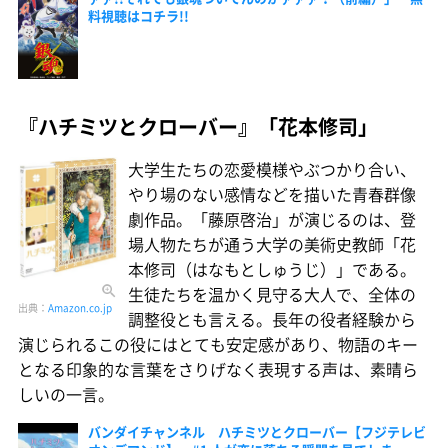
料視聴はコチラ!!
『ハチミツとクローバー』「花本修司」
大学生たちの恋愛模様やぶつかり合い、
やり場のない感情などを描いた青春群像
劇作品。「藤原啓治」が演じるのは、登
場人物たちが通う大学の美術史教師「花
本修司（はなもとしゅうじ）」である。
生徒たちを温かく見守る大人で、全体の
出典：
Amazon.co.jp
調整役とも言える。長年の役者経験から
演じられるこの役にはとても安定感があり、物語のキー
となる印象的な言葉をさりげなく表現する声は、素晴ら
しいの一言。
バンダイチャンネル ハチミツとクローバー【フジテレビ