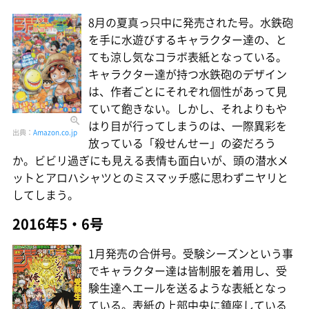
8月の夏真っ只中に発売された号。水鉄砲
を手に水遊びするキャラクター達の、と
ても涼し気なコラボ表紙となっている。
キャラクター達が持つ水鉄砲のデザイン
は、作者ごとにそれぞれ個性があって見
ていて飽きない。しかし、それよりもや
はり目が行ってしまうのは、一際異彩を
出典：
Amazon.co.jp
放っている「殺せんせー」の姿だろう
か。ビビリ過ぎにも見える表情も面白いが、頭の潜水メ
ットとアロハシャツとのミスマッチ感に思わずニヤリと
してしまう。
2016年5・6号
1月発売の合併号。受験シーズンという事
でキャラクター達は皆制服を着用し、受
験生達へエールを送るような表紙となっ
ている。表紙の上部中央に鎮座している