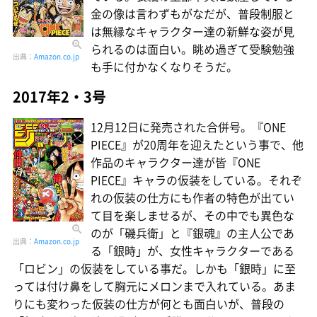
金の像は言わずもがなだが、普段制服と
は無縁なキャラクター達の新鮮な姿が見
られるのは面白い。眺め過ぎて受験勉強
出典：
Amazon.co.jp
も手に付かなくなりそうだ。
2017年2・3号
12月12日に発売された合併号。『ONE
PIECE』が20周年を迎えたという事で、他
作品のキャラクター達が皆『ONE
PIECE』キャラの仮装をしている。それぞ
れの仮装の仕方にも作者の特色が出てい
て目を楽しませるが、その中でも異色な
のが「磯兵衛」と『銀魂』の主人公であ
出典：
Amazon.co.jp
る「銀時」が、女性キャラクターである
「ロビン」の仮装をしている事だ。しかも「銀時」に至
っては付け鼻をして胸元にメロンまで入れている。あま
りにも変わった仮装の仕方が何とも面白いが、普段の