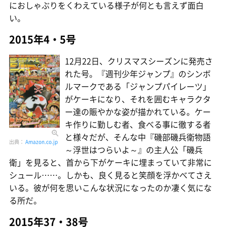
におしゃぶりをくわえている様子が何とも言えず面白
い。
2015年4・5号
12月22日、クリスマスシーズンに発売さ
れた号。『週刊少年ジャンプ』のシンボ
ルマークである「ジャンプパイレーツ」
がケーキになり、それを囲むキャラクタ
ー達の賑やかな姿が描かれている。ケー
キ作りに勤しむ者、食べる事に徹する者
と様々だが、そんな中『磯部磯兵衛物語
出典：
Amazon.co.jp
～浮世はつらいよ～』の主人公「磯兵
衛」を見ると、首から下がケーキに埋まっていて非常に
シュール……。しかも、良く見ると笑顔を浮かべてさえ
いる。彼が何を思いこんな状況になったのか凄く気にな
る所だ。
2015年37・38号