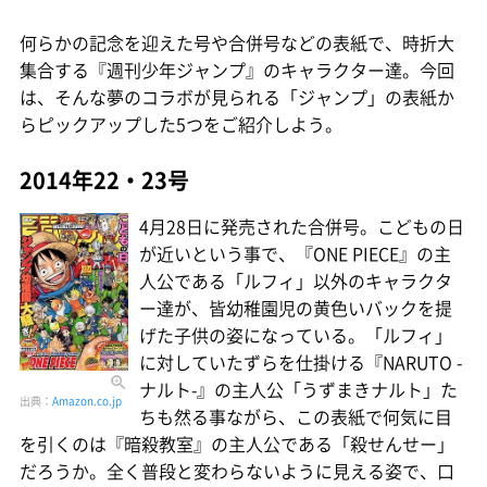
何らかの記念を迎えた号や合併号などの表紙で、時折大
集合する『週刊少年ジャンプ』のキャラクター達。今回
は、そんな夢のコラボが見られる「ジャンプ」の表紙か
らピックアップした5つをご紹介しよう。
2014年22・23号
4月28日に発売された合併号。こどもの日
が近いという事で、『ONE PIECE』の主
人公である「ルフィ」以外のキャラクタ
ー達が、皆幼稚園児の黄色いバックを提
げた子供の姿になっている。「ルフィ」
に対していたずらを仕掛ける『NARUTO -
ナルト-』の主人公「うずまきナルト」た
出典：
Amazon.co.jp
ちも然る事ながら、この表紙で何気に目
を引くのは『暗殺教室』の主人公である「殺せんせー」
だろうか。全く普段と変わらないように見える姿で、口