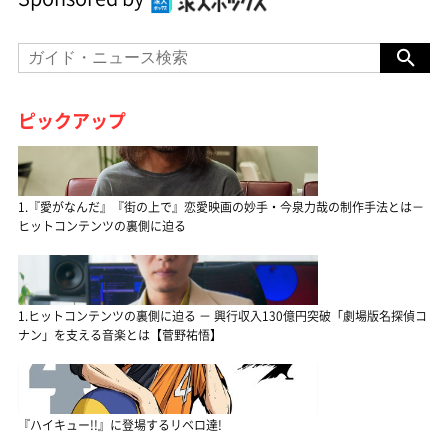
ピックアップ
1.『愛がなんだ』『街の上で』恋愛映画の妙手・今泉力哉の制作手法とは－
ヒットコンテンツの裏側に迫る
1.ヒットコンテンツの裏側に迫る － 興行収入130億円突破「劇場版名探偵コ
ナン」を支える音楽とは【菅野祐悟】
『ハイキュー!!』に登場するリベロ達!