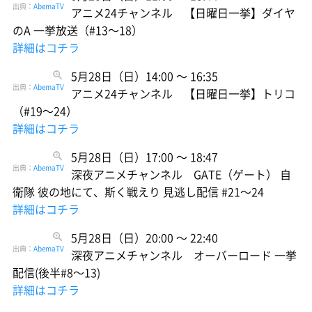
出典：
AbemaTV
アニメ24チャンネル 【日曜日一挙】ダイヤ
のA 一挙放送（#13〜18）
詳細はコチラ
5月28日（日）14:00 〜 16:35
出典：
AbemaTV
アニメ24チャンネル 【日曜日一挙】トリコ
（#19〜24）
詳細はコチラ
5月28日（日）17:00 〜 18:47
出典：
AbemaTV
深夜アニメチャンネル GATE（ゲート） 自
衛隊 彼の地にて、斯く戦えり 見逃し配信 #21〜24
詳細はコチラ
5月28日（日）20:00 〜 22:40
出典：
AbemaTV
深夜アニメチャンネル オーバーロード 一挙
配信(後半#8〜13)
詳細はコチラ