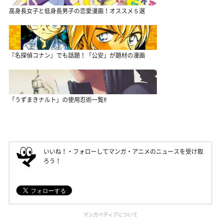
高身長女子と低身長男子の恋愛漫画！オススメ５選
『名探偵コナン』でも話題！「公安」が題材の漫画
「うずまきナルト」の使用忍術一覧‼
いいね！・フォローしてマンガ・アニメのニュースを受け取
ろう！
マンガペディアについて