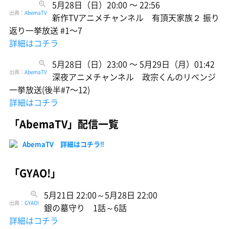
5月28日（日）20:00 〜 22:56
出典：
AbemaTV
新作TVアニメチャンネル 有頂天家族２ 振り
返り一挙放送 #1〜7
詳細はコチラ
5月28日（日）23:00 〜 5月29日（月）01:42
出典：
AbemaTV
深夜アニメチャンネル 政宗くんのリベンジ
一挙放送(後半#7〜12)
詳細はコチラ
「AbemaTV」配信一覧
AbemaTV 詳細はコチラ‼
「GYAO!」
5月21日 22:00～5月28日 22:00
出典：
GYAO!
銀の墓守り 1話～6話
詳細はコチラ