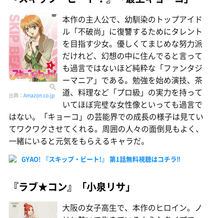
本作の主人公で、幼馴染のトップアイド
ル「不破尚」に復讐するためにタレント
を目指す少女。優しくてまじめな努力派
だけれど、幻想の中に住んでると言って
も過言ではないほど純粋な「ファンタジ
ーマニア」である。勉強を始め演技、茶
道、料理など「プロ級」の実力を持って
出典：
Amazon.co.jp
いてほぼ完璧な女性像といっても過言で
はない。「キョーコ」の芸能界での成長の様子は見てい
てワクワクさせてくれる。周囲の人々の面倒見もよく、
一緒にいると元気をもらえるキャラだ。
GYAO! 『スキップ・ビート!』 第1話無料視聴はコチラ‼
『ラブ★コン』「小泉リサ」
大阪の女子高生で、本作のヒロイン。ノ