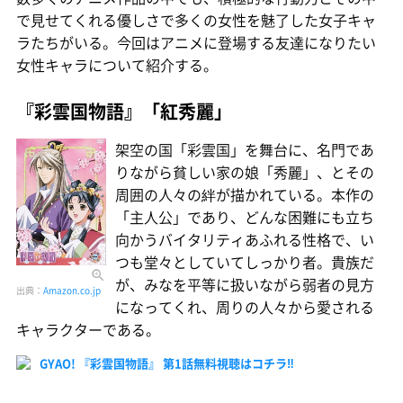
で見せてくれる優しさで多くの女性を魅了した女子キャ
ラたちがいる。今回はアニメに登場する友達になりたい
女性キャラについて紹介する。
『彩雲国物語』「紅秀麗」
架空の国「彩雲国」を舞台に、名門であ
りながら貧しい家の娘「秀麗」、とその
周囲の人々の絆が描かれている。本作の
「主人公」であり、どんな困難にも立ち
向かうバイタリティあふれる性格で、い
つも堂々としていてしっかり者。貴族だ
が、みなを平等に扱いながら弱者の見方
出典：
Amazon.co.jp
になってくれ、周りの人々から愛される
キャラクターである。
GYAO! 『彩雲国物語』 第1話無料視聴はコチラ‼