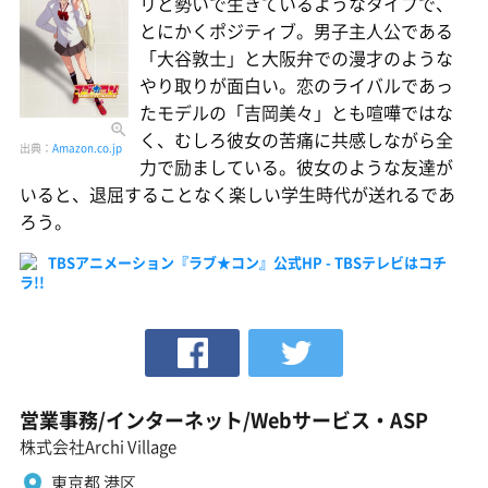
リと勢いで生きているようなタイプで、
とにかくポジティブ。男子主人公である
「大谷敦士」と大阪弁での漫才のような
やり取りが面白い。恋のライバルであっ
たモデルの「吉岡美々」とも喧嘩ではな
く、むしろ彼女の苦痛に共感しながら全
出典：
Amazon.co.jp
力で励ましている。彼女のような友達が
いると、退屈することなく楽しい学生時代が送れるであ
ろう。
TBSアニメーション『ラブ★コン』公式HP - TBSテレビはコチ
ラ!!
営業事務/インターネット/Webサービス・ASP
株式会社Archi Village
東京都 港区