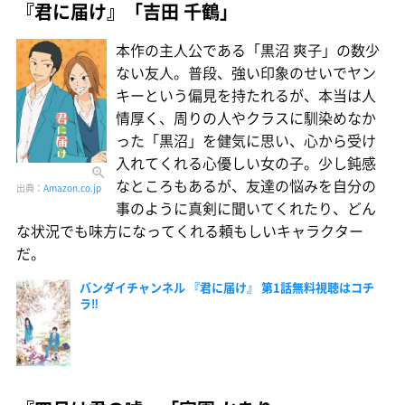
『君に届け』「吉田 千鶴」
本作の主人公である「黒沼 爽子」の数少
ない友人。普段、強い印象のせいでヤン
キーという偏見を持たれるが、本当は人
情厚く、周りの人やクラスに馴染めなか
った「黒沼」を健気に思い、心から受け
入れてくれる心優しい女の子。少し鈍感
なところもあるが、友達の悩みを自分の
出典：
Amazon.co.jp
事のように真剣に聞いてくれたり、どん
な状況でも味方になってくれる頼もしいキャラクター
だ。
バンダイチャンネル 『君に届け』 第1話無料視聴はコチ
ラ‼