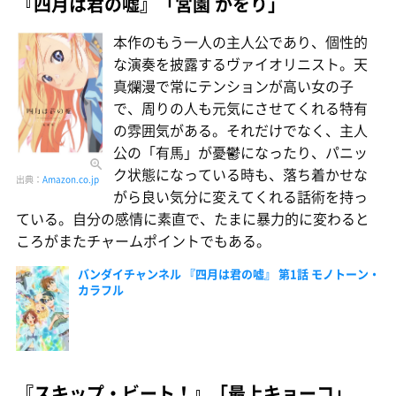
『四月は君の嘘』「宮園 かをり」
本作のもう一人の主人公であり、個性的
な演奏を披露するヴァイオリニスト。天
真爛漫で常にテンションが高い女の子
で、周りの人も元気にさせてくれる特有
の雰囲気がある。それだけでなく、主人
公の「有馬」が憂鬱になったり、パニッ
ク状態になっている時も、落ち着かせな
出典：
Amazon.co.jp
がら良い気分に変えてくれる話術を持っ
ている。自分の感情に素直で、たまに暴力的に変わると
ころがまたチャームポイントでもある。
バンダイチャンネル 『四月は君の嘘』 第1話 モノトーン・
カラフル
『スキップ・ビート！』「最上キョーコ」