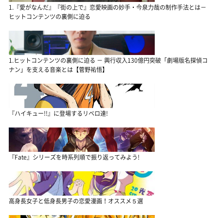
1.『愛がなんだ』『街の上で』恋愛映画の妙手・今泉力哉の制作手法とは－
ヒットコンテンツの裏側に迫る
1.ヒットコンテンツの裏側に迫る － 興行収入130億円突破「劇場版名探偵コ
ナン」を支える音楽とは【菅野祐悟】
『ハイキュー!!』に登場するリベロ達!
『Fate』シリーズを時系列順で振り返ってみよう!
高身長女子と低身長男子の恋愛漫画！オススメ５選