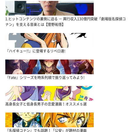
1.ヒットコンテンツの裏側に迫る － 興行収入130億円突破「劇場版名探偵コ
ナン」を支える音楽とは【菅野祐悟】
『ハイキュー!!』に登場するリベロ達!
『Fate』シリーズを時系列順で振り返ってみよう!
高身長女子と低身長男子の恋愛漫画！オススメ５選
『名探偵コナン』でも話題！「公安」が題材の漫画