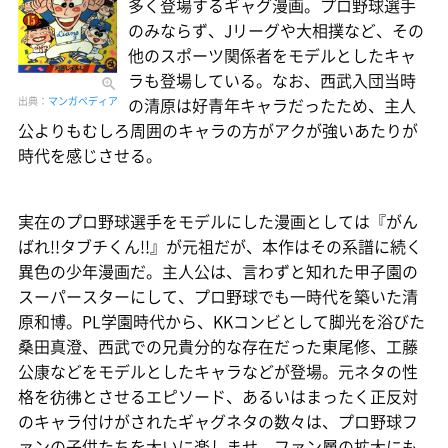
多く登場するギャグ漫画。プロ野球選手
のみならず、Jリーグや大相撲など、その
他のスポーツ関係者をモデルとしたキャ
ラも登場している。なお、西武入団当時
出典：
マンガペディア
の清原は好青年キャラだったため、主人
公よりもむしろ周囲のキャラの方がアクが強いあたりが
時代を感じさせる。
実在のプロ野球選手をモデルにした漫画としては『がん
ばれ!!タブチくん!!』が元祖だが、本作はその系譜に続く
異色の少年漫画だ。主人公は、言わずと知れた甲子園の
スーパースターにして、プロ野球でも一時代を築いた清
原和博。PL学園時代から、KKコンビとして脚光を浴びた
桑田真澄、西武での兄貴分的な存在だった東尾修、工藤
公康などをモデルとしたキャラなどが登場。元ネタの性
格を彷彿とさせるエピソード、あるいはまったく正反対
のキャラ付けがされたギャグネタの数々は、プロ野球フ
ァンの子供たちを大いに楽しませ、ファン層の拡大にも