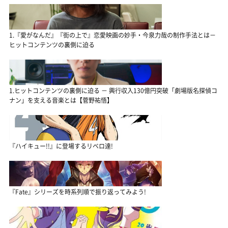
1.『愛がなんだ』『街の上で』恋愛映画の妙手・今泉力哉の制作手法とは－
ヒットコンテンツの裏側に迫る
1.ヒットコンテンツの裏側に迫る － 興行収入130億円突破「劇場版名探偵コ
ナン」を支える音楽とは【菅野祐悟】
『ハイキュー!!』に登場するリベロ達!
『Fate』シリーズを時系列順で振り返ってみよう!