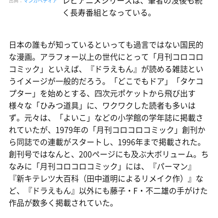
出典：
マンガペディア
く長寿番組となっている。
日本の誰もが知っているといっても過言ではない国民的
な漫画。アラフォー以上の世代にとって「月刊コロコロ
コミック」といえば、『ドラえもん』が読める雑誌とい
うイメージが一般的だろう。「どこでもドア」「タケコ
プター」を始めとする、四次元ポケットから飛び出す
様々な「ひみつ道具」に、ワクワクした読者も多いは
ず。元々は、「よいこ」などの小学館の学年誌に掲載さ
れていたが、1979年の「月刊コロコロコミック」創刊か
ら同誌での連載がスタートし、1996年まで掲載された。
創刊号ではなんと、200ページにも及ぶ大ボリューム。ち
なみに「月刊コロコロコミック」には、『パーマン』
『新キテレツ大百科（田中道明によるリメイク作）』な
ど、『ドラえもん』以外にも藤子・F・不二雄の手がけた
作品が数多く掲載されていた。