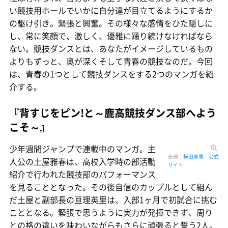
い競技用ホールでいかに自分達が目立てるようにするか
の駆け引き。緊張と興奮。その様々な感情をひた隠しに
し、常に笑顔で、激しく、優雅に踊り続けなければなら
ない。競技ダンスとは、あなたがイメージしているもの
よりもずっと、奥が深くそして青春の競技なのだ。今回
は、青春の1つとして競技ダンスをする2つのマンガを紹
介する。
『背すじをピン!と～鹿高競技ダンス部へよう
こそ～』
少年週間ジャンプで連載中のマンガ。主
出典：
横田卓馬 公式
人公の土屋雅春は、高校入学時の部活動
サイト
紹介で行われた競技部のパフォーマンス
を見ることとなった。その後自信のカップルとして組ん
だ土屋と副部長の亘理英里は、入部1ヶ月で初試合に挑む
こととなる。緊張で思うように実力が発揮できず、周り
との格の違いを味わいながらもさらに頑張ると誓う2人。