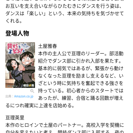
お互いを支え合いながらひたむきにダンスを行う姿は、
ダンスは「楽しい」という、本来の気持ちを気づかせて
くれる。
登場人物
土屋雅春
本作の主人公で亘理のリーダー。部活動
紹介でダンス部に引かれ入部を果たす。
基本的に弱気ではあるが、緊張から動け
なくなった亘理を励まし支えるなど、い
ざという時に気持ちを奮起できる強さを
持っている。初心者からのスタートでは
出典：
Amazon.co.jp
あったが、練習、合宿と踊る回数が増え
るにつれ確実に上達を店始める。
亘理英里
本作のヒロインで土屋のパートナー。高校入学を契機に
自分を変えたいと考え、競技ダンス部に入部する。夜の