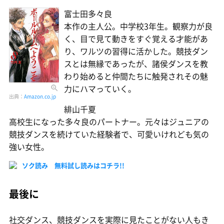
富士田多々良
本作の主人公。中学校3年生。観察力が良
く、目で見て動きをすぐ覚える才能があ
り、ワルツの習得に活かした。競技ダン
スとは無縁であったが、諸侯ダンスを教
わり始めると仲間たちに触発されその魅
力にハマっていく。
出典：
Amazon.co.jp
緋山千夏
高校生になった多々良のパートナー。元々はジュニアの
競技ダンスを続けていた経験者で、可愛いけれども気の
強い女性。
ソク読み 無料試し読みはコチラ!!
最後に
社交ダンス、競技ダンスを実際に見たことがない人もき