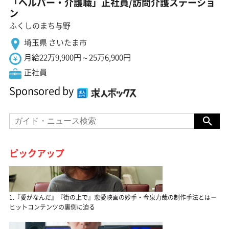
「ヘルパー・介護職」正社員/訪問介護ステーショ
ン
ふくしのまち与野
埼玉県 さいたま市
月給22万9,900円～25万6,900円
正社員
Sponsored by
ピックアップ
1.『愛がなんだ』『街の上で』恋愛映画の妙手・今泉力哉の制作手法とは－
ヒットコンテンツの裏側に迫る