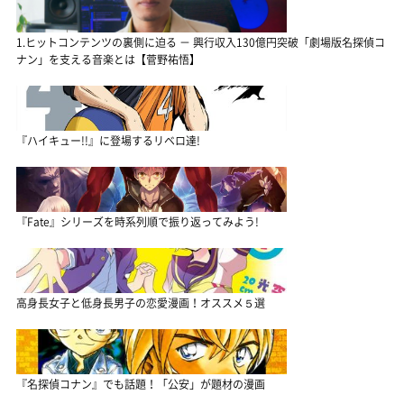
1.ヒットコンテンツの裏側に迫る － 興行収入130億円突破「劇場版名探偵コ
ナン」を支える音楽とは【菅野祐悟】
『ハイキュー!!』に登場するリベロ達!
『Fate』シリーズを時系列順で振り返ってみよう!
高身長女子と低身長男子の恋愛漫画！オススメ５選
『名探偵コナン』でも話題！「公安」が題材の漫画