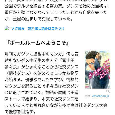
公園でワルツを練習する努力家。ダンスを始めた当初は
重圧から動けなくなってしまったことから自信を失った
が、土屋の励ましで克服していった。
ソク読み 無料試し読みはコチラ!!
『ボールルームへようこそ』
月刊マガジンに連載中のマンガ。何も変
哲もないダメ中学生の主人公「富士田
多々良」がひょんなことから社交ダンス
（競技ダンス）を始めるところから物語
が始まる。優雅なワルツを学び、情熱的
なタンゴを踊ることで多々良は社交ダン
スに魅了されていく。物語の展開は王道
出典：
Amazon.co.jp
ストーリで始まり、本気で社交ダンスを
している人々と触れ合いながら多々良は社交ダンス大会
で優勝を目指す。