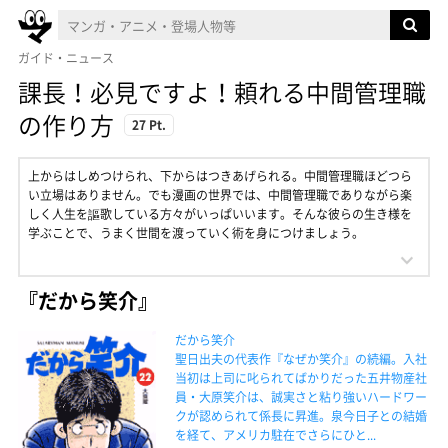
ガイド・ニュース
課長！必見ですよ！頼れる中間管理職
の作り方
27 Pt.
上からはしめつけられ、下からはつきあげられる。中間管理職ほどつら
い立場はありません。でも漫画の世界では、中間管理職でありながら楽
しく人生を謳歌している方々がいっぱいいます。そんな彼らの生き様を
学ぶことで、うまく世間を渡っていく術を身につけましょう。
『だから笑介』
だから笑介
聖日出夫の代表作『なぜか笑介』の続編。入社
当初は上司に叱られてばかりだった五井物産社
員・大原笑介は、誠実さと粘り強いハードワー
クが認められて係長に昇進。泉今日子との結婚
を経て、アメリカ駐在でさらにひと...