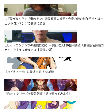
1.『愛がなんだ』『街の上で』恋愛映画の妙手・今泉力哉の制作手法とは－
ヒットコンテンツの裏側に迫る
1.ヒットコンテンツの裏側に迫る － 興行収入130億円突破「劇場版名探偵コ
ナン」を支える音楽とは【菅野祐悟】
『ハイキュー!!』に登場するリベロ達!
『Fate』シリーズを時系列順で振り返ってみよう!