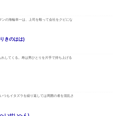
ーマンの海輪幸一は、上司を殴って会社をクビにな
いりきのはは)
入れしてくる。寿は男ひとりを片手で持ち上げる
、いつもイタズラを繰り返しては周囲の者を混乱さ
 へいせいへん)