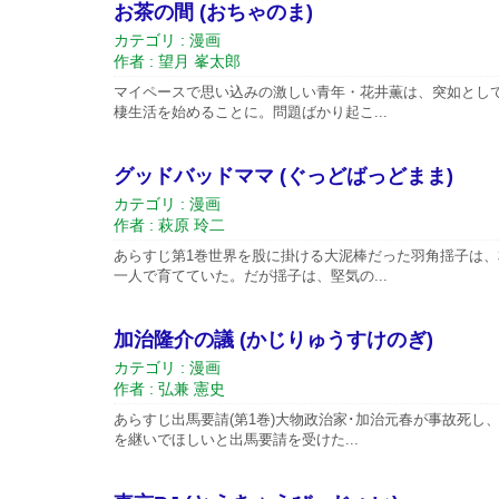
お茶の間 (おちゃのま)
カテゴリ : 漫画
作者 : 望月 峯太郎
マイペースで思い込みの激しい青年・花井薫は、突如とし
棲生活を始めることに。問題ばかり起こ...
グッドバッドママ (ぐっどばっどまま)
カテゴリ : 漫画
作者 : 萩原 玲二
あらすじ第1巻世界を股に掛ける大泥棒だった羽角揺子は
一人で育てていた。だが揺子は、堅気の...
加治隆介の議 (かじりゅうすけのぎ)
カテゴリ : 漫画
作者 : 弘兼 憲史
あらすじ出馬要請(第1巻)大物政治家･加治元春が事故死
を継いでほしいと出馬要請を受けた...