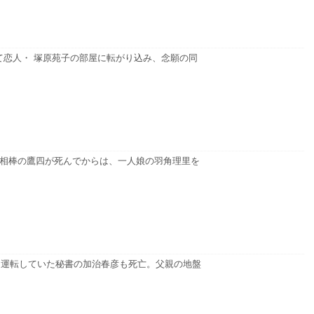
て恋人・ 塚原苑子の部屋に転がり込み、念願の同
、相棒の鷹四が死んでからは、一人娘の羽角理里を
し、運転していた秘書の加治春彦も死亡。父親の地盤