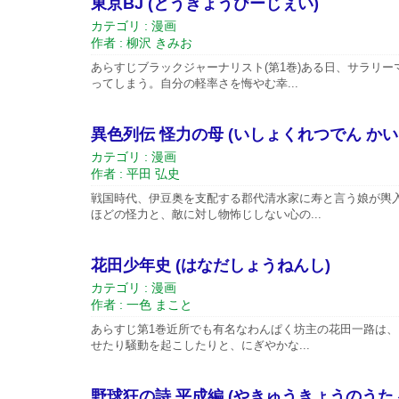
東京BJ (とうきょうびーじぇい)
カテゴリ : 漫画
作者 : 柳沢 きみお
あらすじブラックジャーナリスト(第1巻)ある日、サラリ
ってしまう。自分の軽率さを悔やむ幸...
異色列伝 怪力の母 (いしょくれつでん か
カテゴリ : 漫画
作者 : 平田 弘史
戦国時代、伊豆奥を支配する郡代清水家に寿と言う娘が輿
ほどの怪力と、敵に対し物怖じしない心の...
花田少年史 (はなだしょうねんし)
カテゴリ : 漫画
作者 : 一色 まこと
あらすじ第1巻近所でも有名なわんぱく坊主の花田一路は
せたり騒動を起こしたりと、にぎやかな...
野球狂の詩 平成編 (やきゅうきょうのうた