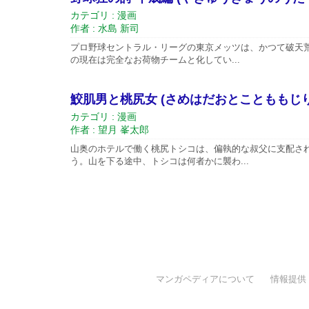
カテゴリ : 漫画
作者 : 水島 新司
プロ野球セントラル・リーグの東京メッツは、かつて破天荒
の現在は完全なお荷物チームと化してい...
鮫肌男と桃尻女 (さめはだおとことももじ
カテゴリ : 漫画
作者 : 望月 峯太郎
山奥のホテルで働く桃尻トシコは、偏執的な叔父に支配さ
う。山を下る途中、トシコは何者かに襲わ...
マンガペディアについて
情報提供