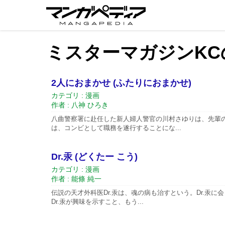
ミスターマガジンKC
2人におまかせ (ふたりにおまかせ)
カテゴリ : 漫画
作者 : 八神 ひろき
八曲警察署に赴任した新人婦人警官の川村さゆりは、先輩
は、コンビとして職務を遂行することにな...
Dr.汞 (どくたー こう)
カテゴリ : 漫画
作者 : 能條 純一
伝説の天才外科医Dr.汞は、魂の病も治すという。Dr.汞
Dr.汞が興味を示すこと、もう...