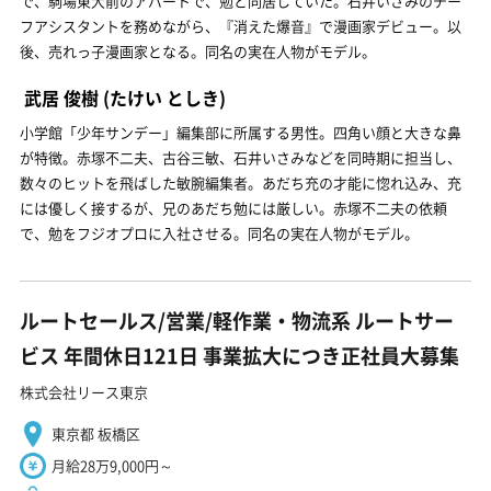
で、駒場東大前のアパートで、勉と同居していた。石井いさみのチー
フアシスタントを務めながら、『消えた爆音』で漫画家デビュー。以
後、売れっ子漫画家となる。同名の実在人物がモデル。
武居 俊樹
(たけい としき)
小学館「少年サンデー」編集部に所属する男性。四角い顔と大きな鼻
が特徴。赤塚不二夫、古谷三敏、石井いさみなどを同時期に担当し、
数々のヒットを飛ばした敏腕編集者。あだち充の才能に惚れ込み、充
には優しく接するが、兄のあだち勉には厳しい。赤塚不二夫の依頼
で、勉をフジオプロに入社させる。同名の実在人物がモデル。
ルートセールス/営業/軽作業・物流系 ルートサー
ビス 年間休日121日 事業拡大につき正社員大募集
株式会社リース東京
東京都 板橋区
月給28万9,000円～