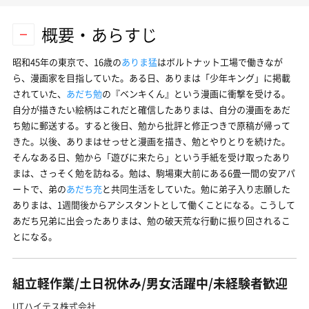
概要・あらすじ
昭和45年の東京で、16歳の
ありま猛
はボルトナット工場で働きなが
ら、漫画家を目指していた。ある日、ありまは「少年キング」に掲載
されていた、
あだち勉
の『ベンキくん』という漫画に衝撃を受ける。
自分が描きたい絵柄はこれだと確信したありまは、自分の漫画をあだ
ち勉に郵送する。すると後日、勉から批評と修正つきで原稿が帰って
きた。以後、ありまはせっせと漫画を描き、勉とやりとりを続けた。
そんなある日、勉から「遊びに来たら」という手紙を受け取ったあり
まは、さっそく勉を訪ねる。勉は、駒場東大前にある6畳一間の安アパ
ートで、弟の
あだち充
と共同生活をしていた。勉に弟子入り志願した
ありまは、1週間後からアシスタントとして働くことになる。こうして
あだち兄弟に出会ったありまは、勉の破天荒な行動に振り回されるこ
とになる。
組立軽作業/土日祝休み/男女活躍中/未経験者歓迎
UTハイテス株式会社