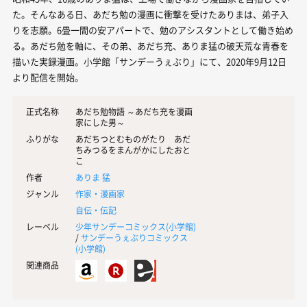
た。そんなある日、あだち勉の漫画に衝撃を受けたありまは、弟子入
りを志願。6畳一間の安アパートで、勉のアシスタントとして働き始め
る。あだち勉を軸に、その弟、あだち充、ありま猛の破天荒な青春を
描いた実録漫画。小学館「サンデーうぇぶり」にて、2020年9月12日
より配信を開始。
正式名称
あだち勉物語 ～あだち充を漫画
家にした男～
ふりがな
あだちつとむものがたり あだ
ちみつるをまんがかにしたおと
こ
作者
ありま 猛
ジャンル
作家・漫画家
自伝・伝記
レーベル
少年サンデーコミックス(
小学館
)
/
サンデーうぇぶりコミックス
(
小学館
)
関連商品