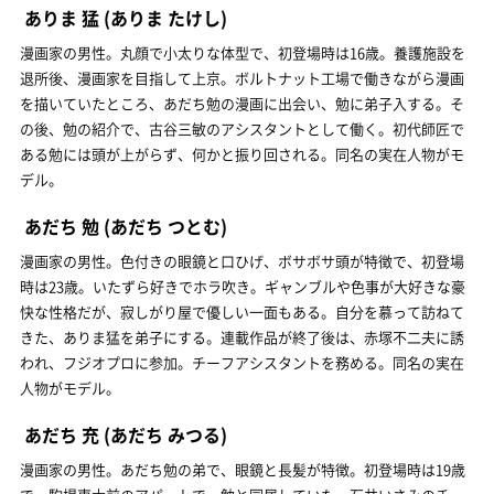
ありま 猛
(ありま たけし)
漫画家の男性。丸顔で小太りな体型で、初登場時は16歳。養護施設を
退所後、漫画家を目指して上京。ボルトナット工場で働きながら漫画
を描いていたところ、あだち勉の漫画に出会い、勉に弟子入する。そ
の後、勉の紹介で、古谷三敏のアシスタントとして働く。初代師匠で
ある勉には頭が上がらず、何かと振り回される。同名の実在人物がモ
デル。
あだち 勉
(あだち つとむ)
漫画家の男性。色付きの眼鏡と口ひげ、ボサボサ頭が特徴で、初登場
時は23歳。いたずら好きでホラ吹き。ギャンブルや色事が大好きな豪
快な性格だが、寂しがり屋で優しい一面もある。自分を慕って訪ねて
きた、ありま猛を弟子にする。連載作品が終了後は、赤塚不二夫に誘
われ、フジオプロに参加。チーフアシスタントを務める。同名の実在
人物がモデル。
あだち 充
(あだち みつる)
漫画家の男性。あだち勉の弟で、眼鏡と長髪が特徴。初登場時は19歳