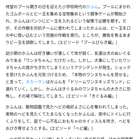
待望のプール開きの日を迎えた小学校時代の
かふん
。プールにまかれ
たゴムボールとビー玉を集める宝物集めという競争ゲームが開始さ
れ、かふんはパンツにビー玉を入れるという秘策で必勝を期す。だ
が、その作戦を対抗チームに使われてしまったかふんは、ビー玉を口
の中に吸い込むという究極の作戦を実行。ところが、勝負を焦るあま
りビー玉を誤飲してしまう。(エピソード「プールびらき編」)
幼少期のかふんは好き嫌いが激しくて体が弱く、友達は犬のぬいぐる
みである「ワンヌちゃん」だけだった。しかし、大事にしていたワン
ヌちゃんの首がちぎれてしまうというアクシデントが発生。ショック
を受けたかふんを元気づけるため、「本物のワンヌちゃんを見せる」
と言って、
オカーサン
はかふんを「ドリームワンヌキッズランド」に
連れていく。しかし、かふんはきぐるみのワンヌちゃんの大きさに恐
怖し、その場で嘔吐してしまう。(エピソード「きぐるみ編」)
かふんは、動物図鑑で見たヘビの格好よさに心を奪われてしまった。
実物のヘビを見たくてたまらなくなったかふんは、夜中にトイレに行
くふりをして、庭で一心不乱におもちゃのホイッスルを吹き、ヘビを
おびき寄せようとする。(エピソード「ヘビ編」)
一つの折り紙セットに1枚しか入っていない金の折り紙。ほかの保育園