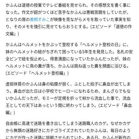
かふんは道徳の授業でテレビ番組を見せられ、その感想文を書く事に
なった。作文が超がつくほど苦手なかふんは悪戦苦闘をしていたが、
となりの席の
美桐すみこ
が映像を見ながらメモを取っていた事実を知
り、そのメモを強引に見せてもらおうとする。(エピソード「道徳の作
文編」)
かふんはヘルメットをかぶって登校する「ヘルメット登校の日」に、
妹のヘルメットの紐がちぎれて困っている5年生を発見した。名札の安
全ピンで紐を仮止めし、得意満面になっていたかふんだったが、妹の
ヘルメットに鳥の糞が落ち、かふんは跳ね返った糞を顔面に浴びる。
(エピソード「ヘルメット登校編」)
虚弱体質のかふんは鼻の粘膜が弱く、ふとした拍子に鼻血が出てしま
う。鼻血が出た日は小学校でヒーローになれるため、まんざらでもな
いかふんだったが、モミーが定規を折って頰から流血した事で、流血
王としての天下はあっという間に終わってしまう。(エピソード「鼻血
編」)
自由帳に高速で迷路を書き出してしまう迷路職人のカゲ。なぜかカゲ
から無類の迷路好きにカテゴライズされていたかふんは、毎日のよう
にカゲが作った迷路に挑戦させられていた。ある日、かふんが新作の