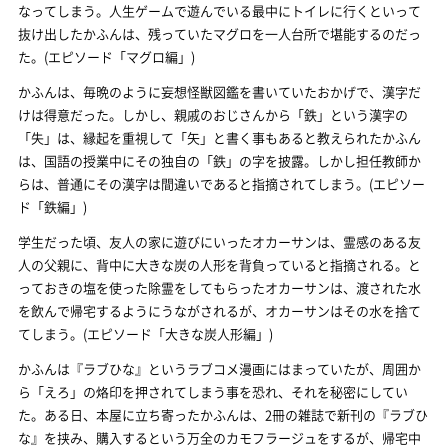
なってしまう。人生ゲームで遊んでいる最中にトイレに行くといって
抜け出したかふんは、残っていたマグロを一人台所で堪能するのだっ
た。(エピソード「マグロ編」)
かふんは、毎晩のように妄想怪獣図鑑を書いていたおかげで、漢字だ
けは得意だった。しかし、親戚のおじさんから「鉄」という漢字の
「失」は、縁起を重視して「矢」と書く事もあると教えられたかふん
は、国語の授業中にその独自の「鉄」の字を披露。しかし担任教師か
らは、普通にその漢字は間違いであると指摘されてしまう。(エピソー
ド「鉄編」)
学生だった頃、友人の家に遊びにいったオカーサンは、霊感のある友
人の父親に、背中に大きな炭の人形を背負っていると指摘される。と
っておきの塩を使った除霊をしてもらったオカーサンは、渡された水
を飲んで帰宅するようにうながされるが、オカーサンはその水を捨て
てしまう。(エピソード「大きな炭人形編」)
かふんは『ラブひな』というラブコメ漫画にはまっていたが、周囲か
ら「えろ」の烙印を押されてしまう事を恐れ、それを秘密にしてい
た。ある日、本屋に立ち寄ったかふんは、2冊の雑誌で新刊の『ラブひ
な』を挟み、購入するという万全のカモフラージュをするが、帰宅中