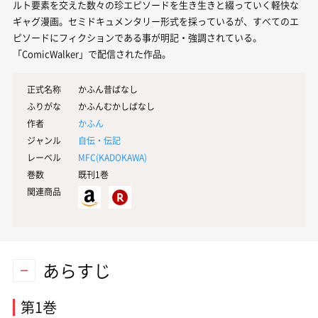
ルト要素を交えた数々の珍エピソードを生き生きと綴っていく軽快な
ギャグ漫画。セミドキュメンタリー形式を採っているが、すべてのエ
ピソードにフィクションである事が明記・強調されている。
「ComicWalker」で配信された作品。
正式名称
かふん昔ばなし
ふりがな
かふんむかしばなし
作者
かふん
ジャンル
自伝・伝記
レーベル
MFC(
KADOKAWA
)
巻数
既刊1巻
関連商品
あらすじ
第1巻