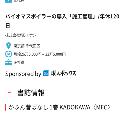
バイオマスボイラーの導入「施工管理」/年休120
日
株式会社WBエナジー
東京都 千代田区
月給26万5,000円～33万5,000円
正社員
Sponsored by
書誌情報
かふん昔ばなし 1巻 KADOKAWA〈MFC〉
第1巻
(2015-07-23発行、
978-4040677354
)