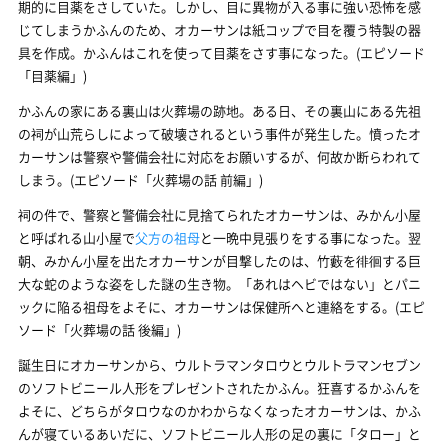
期的に目薬をさしていた。しかし、目に異物が入る事に強い恐怖を感
じてしまうかふんのため、オカーサンは紙コップで目を覆う特製の器
具を作成。かふんはこれを使って目薬をさす事になった。(エピソード
「目薬編」)
かふんの家にある裏山は火葬場の跡地。ある日、その裏山にある先祖
の祠が山荒らしによって破壊されるという事件が発生した。憤ったオ
カーサンは警察や警備会社に対応をお願いするが、何故か断らわれて
しまう。(エピソード「火葬場の話 前編」)
祠の件で、警察と警備会社に見捨てられたオカーサンは、みかん小屋
と呼ばれる山小屋で
父方の祖母
と一晩中見張りをする事になった。翌
朝、みかん小屋を出たオカーサンが目撃したのは、竹藪を徘徊する巨
大な蛇のような姿をした謎の生き物。「あれはヘビではない」とパニ
ックに陥る祖母をよそに、オカーサンは保健所へと連絡をする。(エピ
ソード「火葬場の話 後編」)
誕生日にオカーサンから、ウルトラマンタロウとウルトラマンセブン
のソフトビニール人形をプレゼントされたかふん。狂喜するかふんを
よそに、どちらがタロウなのかわからなくなったオカーサンは、かふ
んが寝ているあいだに、ソフトビニール人形の足の裏に「タロー」と