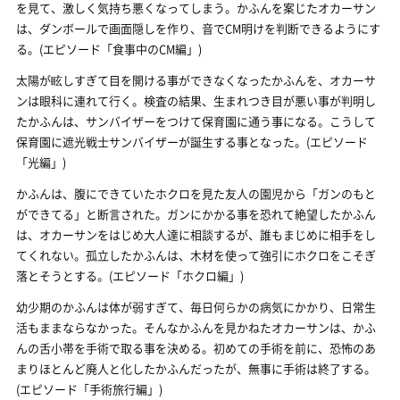
を見て、激しく気持ち悪くなってしまう。かふんを案じたオカーサン
は、ダンボールで画面隠しを作り、音でCM明けを判断できるようにす
る。(エピソード「食事中のCM編」)
太陽が眩しすぎて目を開ける事ができなくなったかふんを、オカーサ
ンは眼科に連れて行く。検査の結果、生まれつき目が悪い事が判明し
たかふんは、サンバイザーをつけて保育園に通う事になる。こうして
保育園に遮光戦士サンバイザーが誕生する事となった。(エピソード
「光編」)
かふんは、腹にできていたホクロを見た友人の園児から「ガンのもと
ができてる」と断言された。ガンにかかる事を恐れて絶望したかふん
は、オカーサンをはじめ大人達に相談するが、誰もまじめに相手をし
てくれない。孤立したかふんは、木材を使って強引にホクロをこそぎ
落とそうとする。(エピソード「ホクロ編」)
幼少期のかふんは体が弱すぎて、毎日何らかの病気にかかり、日常生
活もままならなかった。そんなかふんを見かねたオカーサンは、かふ
んの舌小帯を手術で取る事を決める。初めての手術を前に、恐怖のあ
まりほとんど廃人と化したかふんだったが、無事に手術は終了する。
(エピソード「手術旅行編」)