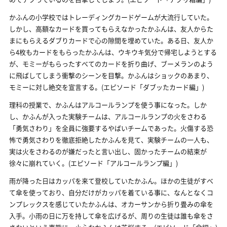
かふんの小学校ではトレーディングカードゲームが大流行していた。
しかし、高額なカードを買ってもらえなかったかふんは、友人からた
まにもらえるダブりカードで心の隙間を埋めていた。ある日、友人か
ら4枚もカードをもらったかふんは、ウキウキ気分で帰宅しようとする
が、モミーがもらったすべてのカードを折り曲げ、ブーメランのよう
に飛ばしてしまう衝撃のシーンを目撃。かふんはショックのあまり、
モミーに対し絶交を宣言する。(エピソード「ダブッたカード編」)
理科の授業で、かふんはアルコールランプを使う事になった。しか
し、かふんが入った実験チームは、アルコールランプの火をさわる
「勇気さわり」を全員に強要するやばいチームであった。火傷する恐
怖で勇気さわりを徹底拒絶したかふんを見て、実験チームの一人も、
実は火をさわるのが嫌だったと言い出し、固かったチームの結束が
徐々に崩れていく。(エピソード「アルコールランプ編」)
雨が降った日はカッパを来て登校していたかふん。ほかの生徒がすべ
て傘を使っており、自分だけがカッパを着ている事に、なんとなくコ
ンプレックスを感じていたかふんは、オカーサンから折り畳みの傘を
入手。小雨の日に万を持して傘を広げるが、周りの生徒は誰も傘をさ