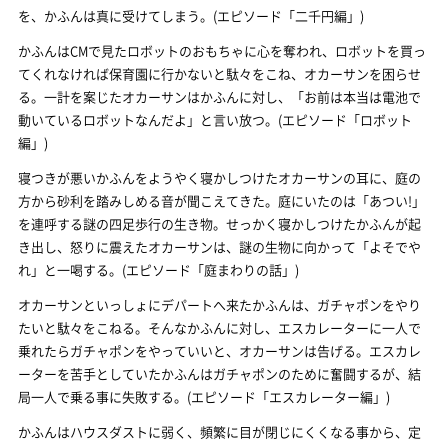
を、かふんは真に受けてしまう。(エピソード「二千円編」)
かふんはCMで見たロボットのおもちゃに心を奪われ、ロボットを買っ
てくれなければ保育園に行かないと駄々をこね、オカーサンを困らせ
る。一計を案じたオカーサンはかふんに対し、「お前は本当は電池で
動いているロボットなんだよ」と言い放つ。(エピソード「ロボット
編」)
寝つきが悪いかふんをようやく寝かしつけたオカーサンの耳に、庭の
方から砂利を踏みしめる音が聞こえてきた。庭にいたのは「あつい!」
を連呼する謎の四足歩行の生き物。せっかく寝かしつけたかふんが起
き出し、怒りに震えたオカーサンは、謎の生物に向かって「よそでや
れ」と一喝する。(エピソード「庭まわりの話」)
オカーサンといっしょにデパートへ来たかふんは、ガチャポンをやり
たいと駄々をこねる。そんなかふんに対し、エスカレーターに一人で
乗れたらガチャポンをやっていいと、オカーサンは告げる。エスカレ
ーターを苦手としていたかふんはガチャポンのために奮闘するが、結
局一人で乗る事に失敗する。(エピソード「エスカレーター編」)
かふんはハウスダストに弱く、頻繁に目が閉じにくくなる事から、定