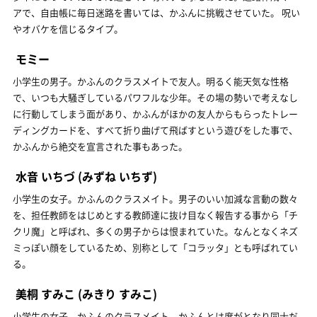
アで、自由帳に毎日迷路を書いては、かふんに挑戦させていた。 呪い
やオバケを信じるタイプ。
モミー
小学生の男子。かふんのクラスメイトで友人。明るく能天気な性格
で、いつも大騒ぎしているパワフルな少年。その場の勢いで考えなし
に行動してしまう面があり、かふんがほかの友人からもらったトレー
ディングカードを、すべて折り曲げて飛ばすという遊びをした事で、
かふんから絶交を宣言された事もあった。
水音 いちづ
(みずね いちず)
小学生の女子。かふんのクラスメイト。男子のいい加減な言動の数々
を、担任教師をはじめとする教師達に抜け目なく報告する事から「チ
クリ魔」と呼ばれ、多くの男子からは恨まれていた。なんとなくネズ
ミっぽい顔をしているため、別称として「コラッタ」とも呼ばれてい
る。
美桐 すみこ
(みきり すみこ)
小学生の女子。かふんのクラスメイト。かふんとは席がとなり同士だ