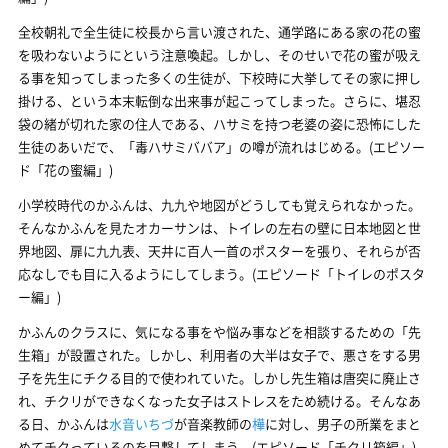
全校朝礼で全生徒に校長から言い渡された、通学路にある家の花の蜜
を吸わないようにという注意喚起。しかし、そのせいで花の蜜が吸え
る事を知ってしまった多くの生徒が、下校時に大挙してその家に押し
掛ける、という本末転倒な出来事が起こってしまった。さらに、堪忍
袋の緒が切れた家の住人である、ハサミを持つ老婆の姿に恐怖にした
生徒のあいだで、「毒ハサミババア」の噂が流れはじめる。(エピソー
ド「花の蜜編」)
小学校時代のかふんは、九九や地図がどうしても覚えられなかった。
そんなかふんを見たオカーサンは、トイレの左右の壁に日本地図と世
界地図、扉に九九表、天井に百人一首のポスターを張り、それらが否
応なしでも目に入るようにしてしまう。(エピソード「トイレのポスタ
ー編」)
かふんのクラスに、気になる事をや悩み事などを相談するための「先
生箱」が設置された。しかし、利用者の大半は女子で、悪さをする男
子を先生にチクる目的で使われていた。しかし先生箱は唐突に廃止さ
れ、チクリができなくなった女子はストレスをため続ける。そんなあ
る日、かふんは
水音いちづ
が音楽教師の
樺
に対し、男子の所業をまと
めてチクっているのを目撃してしまう。(エピソード「チクリ箱編」)