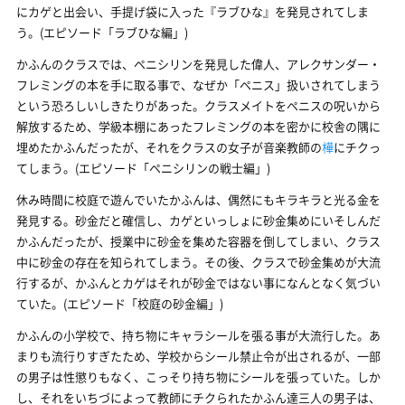
にカゲと出会い、手提げ袋に入った『ラブひな』を発見されてしま
う。(エピソード「ラブひな編」)
かふんのクラスでは、ペニシリンを発見した偉人、アレクサンダー・
フレミングの本を手に取る事で、なぜか「ペニス」扱いされてしまう
という恐ろしいしきたりがあった。クラスメイトをペニスの呪いから
解放するため、学級本棚にあったフレミングの本を密かに校舎の隅に
埋めたかふんだったが、それをクラスの女子が音楽教師の
樺
にチクっ
てしまう。(エピソード「ペニシリンの戦士編」)
休み時間に校庭で遊んでいたかふんは、偶然にもキラキラと光る金を
発見する。砂金だと確信し、カゲといっしょに砂金集めにいそしんだ
かふんだったが、授業中に砂金を集めた容器を倒してしまい、クラス
中に砂金の存在を知られてしまう。その後、クラスで砂金集めが大流
行するが、かふんとカゲはそれが砂金ではない事になんとなく気づい
ていた。(エピソード「校庭の砂金編」)
かふんの小学校で、持ち物にキャラシールを張る事が大流行した。あ
まりも流行りすぎたため、学校からシール禁止令が出されるが、一部
の男子は性懲りもなく、こっそり持ち物にシールを張っていた。しか
し、それをいちづによって教師にチクられたかふん達三人の男子は、