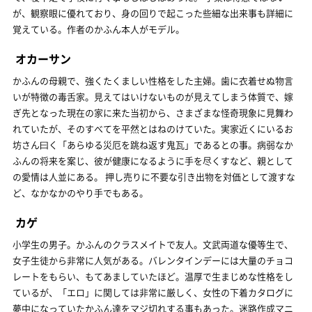
が、観察眼に優れており、身の回りで起こった些細な出来事も詳細に
覚えている。作者のかふん本人がモデル。
オカーサン
かふんの母親で、強くたくましい性格をした主婦。歯に衣着せぬ物言
いが特徴の毒舌家。見えてはいけないものが見えてしまう体質で、嫁
ぎ先となった現在の家に来た当初から、さまざまな怪奇現象に見舞わ
れていたが、そのすべてを平然とはねのけていた。実家近くにいるお
坊さん曰く「あらゆる災厄を跳ね返す鬼瓦」であるとの事。病弱なか
ふんの将来を案じ、彼が健康になるように手を尽くすなど、親として
の愛情は人並にある。 押し売りに不要な引き出物を対価として渡すな
ど、なかなかのやり手でもある。
カゲ
小学生の男子。かふんのクラスメイトで友人。文武両道な優等生で、
女子生徒から非常に人気がある。バレンタインデーには大量のチョコ
レートをもらい、もてあましていたほど。温厚で生まじめな性格をし
ているが、「エロ」に関しては非常に厳しく、女性の下着カタログに
夢中になっていたかふん達をマジ切れする事もあった。迷路作成マニ