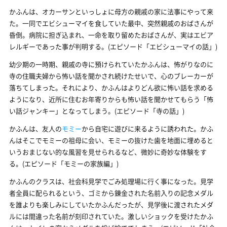
かふんは、オカーサンといっしょに母方の親戚の家に法事にやって来
た。一同でエビシューマイを食していた最中、突然親戚のおばさんが
昏倒。病院に担ぎ込まれ、一命を取り留めたおばさんが、実はエビア
レルギーであった事が判明する。(エピソード「エビシューマイの話」)
幼少期の一時期、親戚の寺に預けられていたかふんは、怖がりなのに
寺の住職夫婦から怖い話を聞かされ続けたせいで、心のブレーカーが
落ちてしまった。それにより、かふんはよりどん欲に怖い話を求める
ようになり、近所に住むお年寄りからも怖い話を聞かせてもらう「怖
い話ジャンキー」となってしまう。(エピソード「寺の話」)
かふんは、友人の
モミー
から自宅に遊びに来るように誘われた。かふ
んはそこでモミーの祖母に会い、モミーの抜けた歯を地面に埋めると
いうおまじない的な風習を見せられるなど、微妙に奇妙な体験をす
る。(エピソード「モミーの家族編」)
かふんのクラスは、社会科見学でごみ処理場に行く事になった。見学
者全員に配られるという、ゴミから錬金された名前入りの記念メダル
を誰よりも楽しみにしていたかふんだったが、見学後に渡されたメダ
ルには間違った名前が刻印されていた。激しいショックを受けたかふ