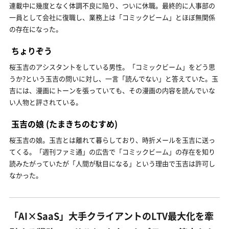
連載中に幾度となく体調不良に陥り、ついに休職。最終的に人事部の
一員として会社に復職し、業務上は「コミックビーム」とほぼ無関係
の存在になった。
ちょりぞう
桜玉吉のアシスタントをしている男性。「コミックビーム」をどう思
うか?という玉吉の問いに対し、一言「読んでない」と答えていた。玉
吉には、漫画にトーンを張っていても、その漫画の内容を読んでいな
い人物と評されている。
玉吉の娘
(たまきちのむすめ)
桜玉吉の娘。玉吉とは離れて暮らしており、時折メールを玉吉に送っ
てくる。「週刊ファミ通」の広告で「コミックビーム」の存在を知り
読みたがっていたが「人間が駄目になる」という理由で玉吉は許可し
なかった。
「AI×SaaS」大手クライアントのLTV最大化を牽