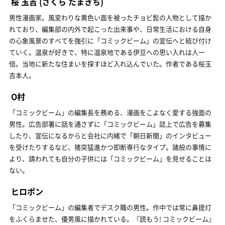
桜 玉吉
(さくら たまきち)
男性漫画家。風変わりな黄色い面を被ったチョビ髭の人物として描か
れており、編集部の内外で起こった出来事や、日常生活における自身
の心象風景のすべてを強引に「コミックビーム」の宣伝へと結び付け
ていく。温泉が好きで、特に温泉地である伊豆への思い入れは人一
倍。当地に新たな住まいを探すほど入れ込んでいた。作者である桜玉
吉本人。
O村
「コミックビーム」の編集長を務める、漫画をこよなく愛する強面の
男性。広告部署に話を通さずに「コミックビーム」誌上で広告を募集
したり、宣伝になるからと会社に内緒で「朝日新聞」のインタビュー
を受けたりするなど、猪突猛進かつ即断専行なタイプ。諸般の事情に
より、請われても自分の子供には「コミックビーム」を見せることは
ない。
ヒロポン
「コミックビーム」の編集者でデスク職の男性。作中では常に鼻提灯
をふくらませた、優男風に描かれている。『読もう! コミックビーム』