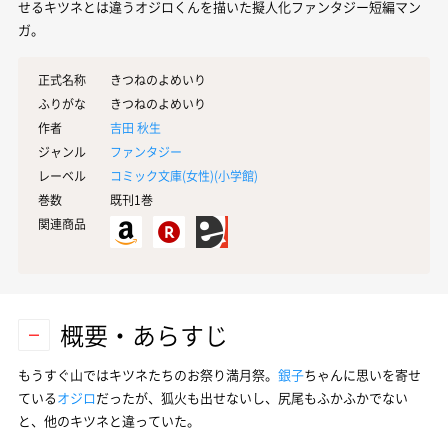
せるキツネとは違うオジロくんを描いた擬人化ファンタジー短編マン
ガ。
正式名称
きつねのよめいり
ふりがな
きつねのよめいり
作者
吉田 秋生
ジャンル
ファンタジー
レーベル
コミック文庫(女性)(
小学館
)
巻数
既刊1巻
関連商品
概要・あらすじ
もうすぐ山ではキツネたちのお祭り満月祭。
銀子
ちゃんに思いを寄せ
ている
オジロ
だったが、狐火も出せないし、尻尾もふかふかでない
と、他のキツネと違っていた。