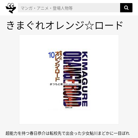
きまぐれオレンジ☆ロード
超能力を持つ春日恭介は転校先で出会った少女鮎川まどかに一目ぼれ