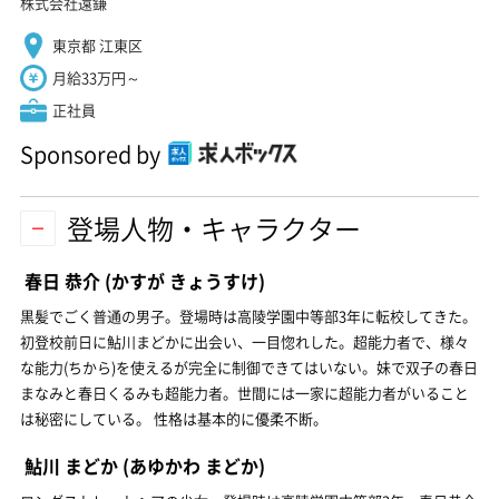
株式会社遠鎌
東京都 江東区
月給33万円～
正社員
Sponsored by
登場人物・キャラクター
春日 恭介
(かすが きょうすけ)
黒髪でごく普通の男子。登場時は高陵学園中等部3年に転校してきた。
初登校前日に鮎川まどかに出会い、一目惚れした。超能力者で、様々
な能力(ちから)を使えるが完全に制御できてはいない。妹で双子の春日
まなみと春日くるみも超能力者。世間には一家に超能力者がいること
は秘密にしている。 性格は基本的に優柔不断。
鮎川 まどか
(あゆかわ まどか)