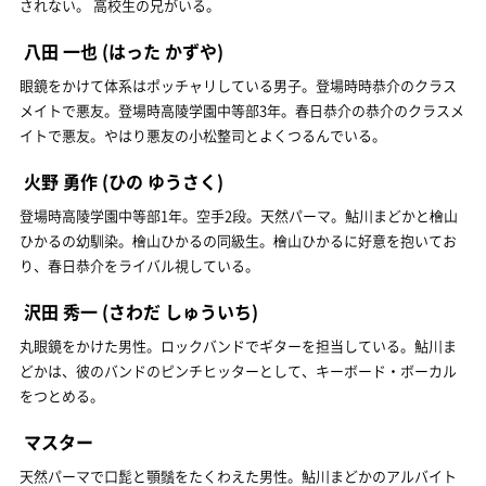
されない。 高校生の兄がいる。
八田 一也
(はった かずや)
眼鏡をかけて体系はポッチャリしている男子。登場時時恭介のクラス
メイトで悪友。登場時高陵学園中等部3年。春日恭介の恭介のクラスメ
イトで悪友。やはり悪友の小松整司とよくつるんでいる。
火野 勇作
(ひの ゆうさく)
登場時高陵学園中等部1年。空手2段。天然パーマ。鮎川まどかと檜山
ひかるの幼馴染。檜山ひかるの同級生。檜山ひかるに好意を抱いてお
り、春日恭介をライバル視している。
沢田 秀一
(さわだ しゅういち)
丸眼鏡をかけた男性。ロックバンドでギターを担当している。鮎川ま
どかは、彼のバンドのピンチヒッターとして、キーボード・ボーカル
をつとめる。
マスター
天然パーマで口髭と顎鬚をたくわえた男性。鮎川まどかのアルバイト