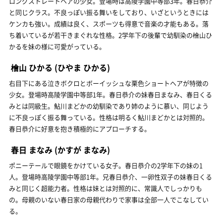
ロングストレートヘアの少女。登場時は高陵学園中等部3年。春日恭介
と同じクラス。不良っぽい振る舞いをしており、いざというときには
ケンカも強い。成績は良く、スポーツも得意で音楽の才能もある。落
ち着いているが若干きまぐれな性格。2学年下の後輩で幼馴染の檜山ひ
かるを妹の様に可愛がっている。
檜山 ひかる
(ひやま ひかる)
右目下にある泣きボクロとボーイッシュな栗色ショートヘアが特徴の
少女。登場時高陵学園中等部1年。春日恭介の妹春日まなみ、春日くる
みとは同級生。鮎川まどかの幼馴染であり姉のように慕い、同じよう
に不良っぽく振る舞っている。性格は明るく鮎川まどかとは対照的。
春日恭介に好意を抱き積極的にアプローチする。
春日 まなみ
(かすが まなみ)
ポニーテールで眼鏡をかけている女子。春日恭介の2学年下の妹の1
人。登場時高陵学園中等部1年。兄春日恭介、一卵性双子の妹春日くる
みと同じく超能力者。性格は妹とは対照的に、常識人でしっかりも
の。母親のいない春日家の母親代わりで家事は全部一人でこなしてい
る。