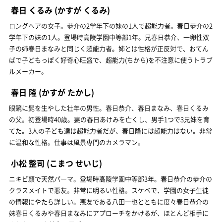
春日 くるみ
(かすが くるみ)
ロングヘアの女子。恭介の2学年下の妹の1人で超能力者。春日恭介の2
学年下の妹の1人。登場時高陵学園中等部1年。兄春日恭介、一卵性双
子の姉春日まなみと同じく超能力者。姉とは性格が正反対で、おてん
ばで子どもっぽく好奇心旺盛で、超能力(ちから)を不注意に使うトラブ
ルメーカー。
春日 隆
(かすが たかし)
眼鏡に髭を生やした壮年の男性。春日恭介、春日まなみ、春日くるみ
の父。初登場時40歳。妻の春日あけみを亡くし、男手1つで3兄妹を育
てた。3人の子ども達は超能力者だが、春日隆には超能力はない。非常
に温和な性格。仕事は風景専門のカメラマン。
小松 整司
(こまつ せいじ)
ニキビ顔で天然パーマ。登場時高陵学園中等部3年。春日恭介の恭介の
クラスメイトで悪友。非常に明るい性格。スケベで、学園の女子生徒
の情報にやたら詳しい。悪友である八田一也とともに度々春日恭介の
妹春日くるみや春日まなみにアプローチをかけるが、ほとんど相手に