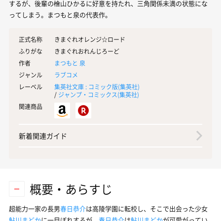
するが、後輩の檜山ひかるに好意を持たれ、三角関係未満の状態にな
ってしまう。まつもと泉の代表作。
正式名称
きまぐれオレンジ☆ロード
ふりがな
きまぐれおれんじろーど
作者
まつもと 泉
ジャンル
ラブコメ
レーベル
集英社文庫 : コミック版(
集英社
)
/
ジャンプ・コミックス(
集英社
)
関連商品
新着関連ガイド
概要・あらすじ
超能力一家の長男
春日恭介
は高陵学園に転校し、そこで出会った少女
鮎川まどか
に一目ぼれするが、
春日恭介
は
鮎川まどか
が可愛がってい