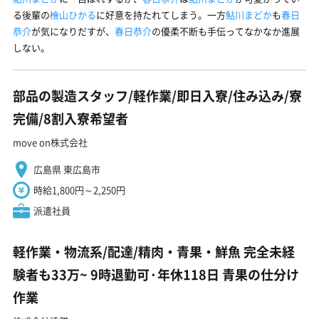
る後輩の
檜山ひかる
に好意を持たれてしまう。一方
鮎川まどか
も
春日
恭介
が気になりだすが、
春日恭介
の優柔不断も手伝ってなかなか進展
しない。
部品の製造スタッフ/軽作業/即日入寮/住み込み/寮
完備/8割入寮希望者
move on株式会社
広島県 東広島市
時給1,800円～2,250円
派遣社員
軽作業・物流系/配達/精肉・青果・鮮魚 完全未経
験者も33万~ 9時退勤可·年休118日 青果の仕分け
作業