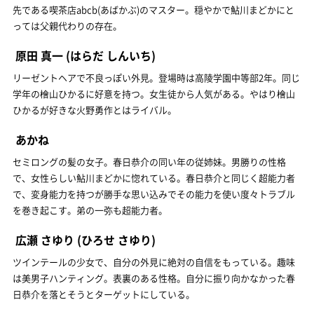
先である喫茶店abcb(あばかぶ)のマスター。穏やかで鮎川まどかにと
っては父親代わりの存在。
原田 真一
(はらだ しんいち)
リーゼントヘアで不良っぽい外見。登場時は高陵学園中等部2年。同じ
学年の檜山ひかるに好意を持つ。女生徒から人気がある。やはり檜山
ひかるが好きな火野勇作とはライバル。
あかね
セミロングの髪の女子。春日恭介の同い年の従姉妹。男勝りの性格
で、女性らしい鮎川まどかに惚れている。春日恭介と同じく超能力者
で、変身能力を持つが勝手な思い込みでその能力を使い度々トラブル
を巻き起こす。弟の一弥も超能力者。
広瀬 さゆり
(ひろせ さゆり)
ツインテールの少女で、自分の外見に絶対の自信をもっている。趣味
は美男子ハンティング。表裏のある性格。自分に振り向かなかった春
日恭介を落とそうとターゲットにしている。