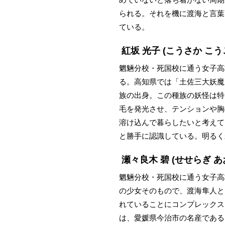
られる。それを機に渡海と言葉
ている。
紅坂 光子
(こうさか こう
魍魎分校・死国校に通う女子高
る。高知県では「土佐三大妖魔
族の出身。この種族の妖怪は特
毛を発光させ、テンションや胸
溶け込んで暮らしたいと考えて
と勝手に認識している。明るく
瀬々良木 碧
(せせらぎ あ
魍魎分校・死国校に通う女子高
の少女そのもので、渡海隼人と
れていることにコンプレックス
は、愛媛県今治市の名産である