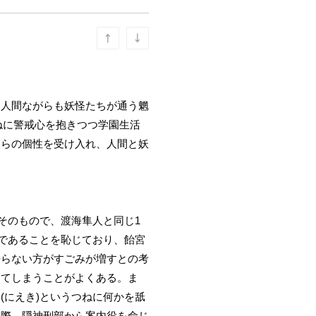
、人間ながらも妖怪たちが通う魍
ねに警戒心を抱きつつ学園生活
彼らの個性を受け入れ、人間と妖
そのもので、渡海隼人と同じ1
であることを恥じており、飴宮
語らない方がすごみが増すとの考
してしまうことがよくある。ま
(にえき)というつねに何かを舐
た際、隠神刑部から案内役を命じ