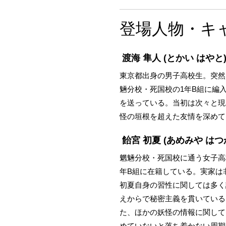
登場人物・キ
渡海 隼人
(とかい はやと
東京都出身の男子高校生。突然
魎分校・死国校の1年B組に編
を送っている。当初は次々と現
怪の垣根を超えた友情を深めて
飴宮 初夏
(あめみや はつ
魍魎分校・死国校に通う女子高
年B組に在籍している。実家は
初夏自身の習性に関しては多く
えからで秘密主義を貫いている
た、ほかの妖怪の情報に関して
めていないと落ち着かない周期