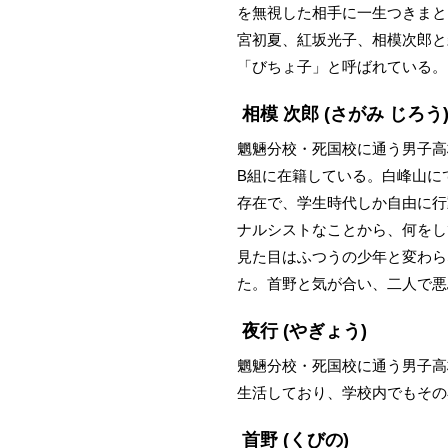
を無視した相手に一生つきまと
宮初夏、紅坂光子、相模次郎と
「びちょ子」と呼ばれている。
相模 次郎
(さがみ じろう
魍魎分校・死国校に通う男子高
B組に在籍している。白峰山に
存在で、学生時代しか自由に行
ナルシストなことから、何をし
見た目はふつうの少年と変わら
た。首野と気が合い、二人で悪
夜行
(やぎょう)
魍魎分校・死国校に通う男子高
生活しており、学校内でもその
首野
(くびの)