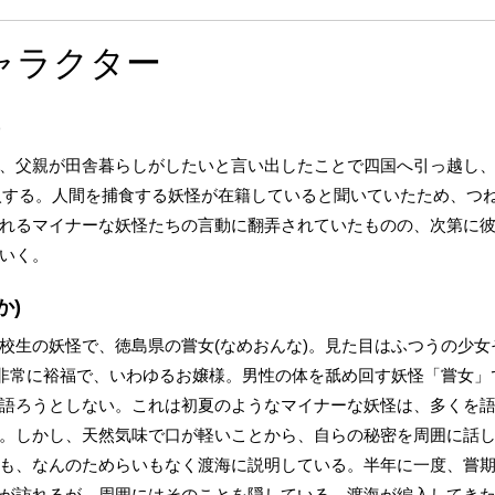
ャラクター
)
、父親が田舎暮らしがしたいと言い出したことで四国へ引っ越し
入する。人間を捕食する妖怪が在籍していると聞いていたため、つ
れるマイナーな妖怪たちの言動に翻弄されていたものの、次第に
いく。
か)
校生の妖怪で、徳島県の嘗女(なめおんな)。見た目はふつうの少女
非常に裕福で、いわゆるお嬢様。男性の体を舐め回す妖怪「嘗女」
語ろうとしない。これは初夏のようなマイナーな妖怪は、多くを
。しかし、天然気味で口が軽いことから、自らの秘密を周囲に話
も、なんのためらいもなく渡海に説明している。半年に一度、嘗期
が訪れるが、周囲にはそのことを隠している。渡海が編入してき