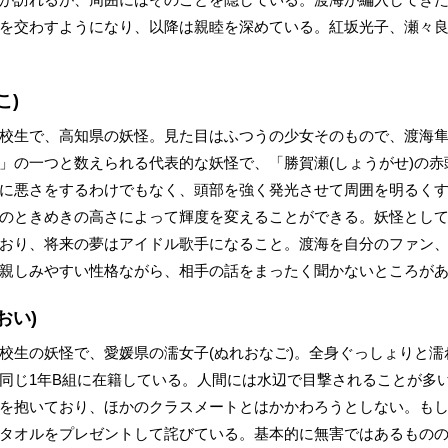
を交わすようになり、以降は親睦を深めている。紅坂光子、瀬々
こ)
校生で、高知県の妖怪。見た目はふつうの少女そのもので、渡海隼
」の一つと数えられる代表的な妖怪で、「勝賀瀬(しょうがせ)の赤
に悪さをするわけでもなく、頭部を強く発光させて周囲を明るく
のときめきの高さによって輝度を変えることができる。妖怪とし
おり、将来の夢はアイドル歌手になること。渡海を自分のファン
親しみやすい性格ながら、相手の話をまったく聞かないところが
おい)
校生の妖怪で、愛媛県の濡女子(ぬれおなご)。全身ぐっしょりと
同じ1年B組に在籍している。人間には水辺で目撃されることが多
を抱いており、ほかのクラスメートとはかかわろうとしない。も
タオルをプレゼントして詫びている。基本的に無害ではあるもの