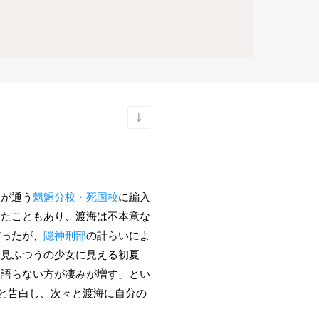
ちが通う
魍魎分校・死国校
に編入
きたこともあり、渡海は不本意な
だったが、
隠神刑部
の計らいによ
一見ふつうの少女に見える初夏
を語らない方が凄みが増す」とい
だと告白し、次々と渡海に自分の