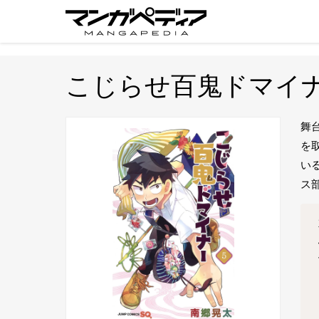
こじらせ百鬼ドマイ
舞
を
い
ス