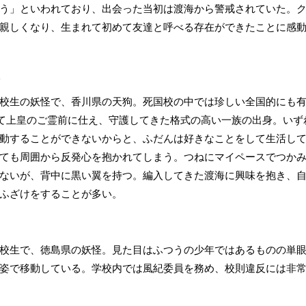
う」といわれており、出会った当初は渡海から警戒されていた。
親しくなり、生まれて初めて友達と呼べる存在ができたことに感
)
校生の妖怪で、香川県の天狗。死国校の中では珍しい全国的にも有
て上皇のご霊前に仕え、守護してきた格式の高い一族の出身。いず
動することができないからと、ふだんは好きなことをして生活し
ても周囲から反発心を抱かれてしまう。つねにマイペースでつか
ないが、背中に黒い翼を持つ。編入してきた渡海に興味を抱き、
ふざけをすることが多い。
校生で、徳島県の妖怪。見た目はふつうの少年ではあるものの単
姿で移動している。学校内では風紀委員を務め、校則違反には非