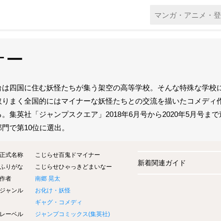
ナー
台は四国に住む妖怪たちが集う架空の高等学校。そんな特殊な学校
取りまく全国的にはマイナーな妖怪たちとの交流を描いたコメディ
る。集英社「ジャンプスクエア」2018年6月号から2020年5月号ま
部門で第10位に選出。
正式名称
こじらせ百鬼ドマイナー
新着関連ガイド
ふりがな
こじらせひゃっきどまいなー
作者
南郷 晃太
ジャンル
お化け・妖怪
ギャグ・コメディ
レーベル
ジャンプコミックス(
集英社
)