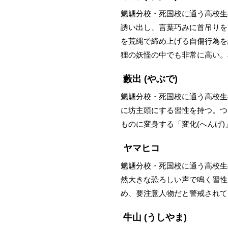
魍魎分校・死国校に通う高校生
誘い出し、言葉巧みに首吊りを
を荒縄で締め上げる自傷行為を
狸の妖怪の中でも非常に高い。
藪出
(やぶで)
魍魎分校・死国校に通う高校生
に坊主頭にする習性を持つ。つ
ものに変身する「変化(へんげ
ヤマヒコ
魍魎分校・死国校に通う高校生
然大きな恐ろしい声で鳴く習性
め、要注意人物だと警戒されて
牛山
(うしやま)