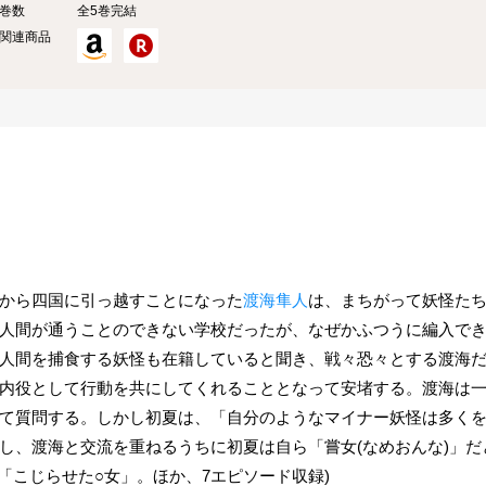
巻数
全5巻完結
関連商品
から四国に引っ越すことになった
渡海隼人
は、まちがって妖怪た
人間が通うことのできない学校だったが、なぜかふつうに編入で
人間を捕食する妖怪も在籍していると聞き、戦々恐々とする渡海
内役として行動を共にしてくれることとなって安堵する。渡海は
て質問する。しかし初夏は、「自分のようなマイナー妖怪は多く
し、渡海と交流を重ねるうちに初夏は自ら「嘗女(なめおんな)」
「こじらせた○女」。ほか、7エピソード収録)