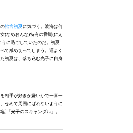
子の
飴宮初夏
に気づく。渡海は何
(なめおんな)特有の嘗期(にえ
ように過ごしていたのだ。初夏
すべて舐め切ってしまう。運よく
見た初夏は、落ち込む光子に自身
とを相手が好きか嫌いかで一喜一
て、せめて周囲にばれないように
0話「光子のスキャンダル」。