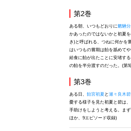
第2巻
ある朝、いつもどおりに
魍魎分
かあったのではないかと初夏を
き)と呼ばれる、つねに何かを
はいつもの嘗期は飴を舐めてや
給食に飴が出たことに安堵する
の飴を半分渡すのだった。(第
第3巻
ある日、
飴宮初夏
と
瀬々良木碧
憂する様子を見た初夏と碧は、
手助けをしようと考える。まず
ほか、9エピソード収録)