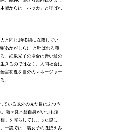
良木碧からは「ハッカ」と呼ばれ
人と同じ1年B組に在籍してい
頭(あかがしら)」と呼ばれる種
する。紅坂光子の場合は赤い髪の
て生きるのではなく、人間社会に
、飴宮初夏を自分のマネージャー
ある。
濡れている以外の見た目はふつう
い。瀬々良木碧自身がいつも濡
し相手を濡らしてしまった際に
の、一説では「濡女子のほほえみ