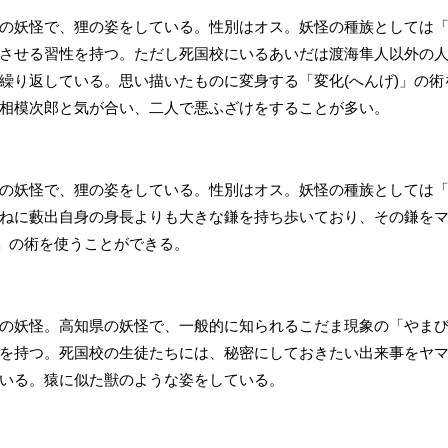
の妖怪で、狸の姿をしている。性別はオス。妖怪の種族としては
させる習性を持つ。ただし死国校にいるあいだは渡海隼人以外の
繰り返している。思い描いたものに変身する「変化(へんげ)」の
相模次郎と気が合い、二人で悪ふざけをすることが多い。
の妖怪で、狸の姿をしている。性別はオス。妖怪の種族としては
ねに藪出自身の身長よりも大きな鎌を持ち歩いており、その鎌を
)」の術を使うことができる。
の妖怪。高知県の妖怪で、一般的に知られるこだま現象の「やま
を持つ。死国校の生徒たちには、秘密にしておきたい出来事をヤ
いる。猿に似た獣のような姿をしている。