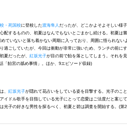
校・死国校
に登校した
渡海隼人
だったが、どこかよそよそしい様
心配するものの、初夏はなんでもないとごまかし続ける。初夏は嘗女
嘗めていないと落ち着かない周期に入っており、周囲に悟られない
り過ごしていたが、今回は衝動が非常に強いため、ランチの前に
初夏だったが、
紅坂光子
が目の前で飴を落としてしまう。それを
9話「飴宮の舐め事情」。ほか、9エピソード収録)
は、
紅坂光子
が隠れて花占いをしている姿を目撃する。光子のこ
アイドル歌手を目指している光子にとって恋愛はご法度だと案じ
は光子の好きな男性を探るべく、初夏と碧は調査を開始する。(第2