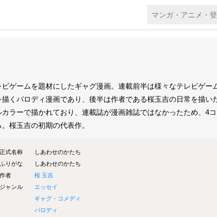
レビゲームを題材にしたギャグ漫画。連載前半は様々なテレビゲー
を描くパロディ漫画であり、後半は作者である桜玉吉の日常を描い
ルカラーで描かれており、連載誌が漫画雑誌ではなかったため、4
る。桜玉吉の初期の代表作。
正式名称
しあわせのかたち
ふりがな
しあわせのかたち
作者
桜 玉吉
ジャンル
エッセイ
ギャグ・コメディ
パロディ