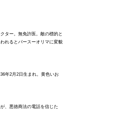
ラクター。無免許医。敵の標的と
追われるとパースーオリマに変貌
6年2月2日生まれ。黄色いお
だが、悪徳商法の電話を信じた