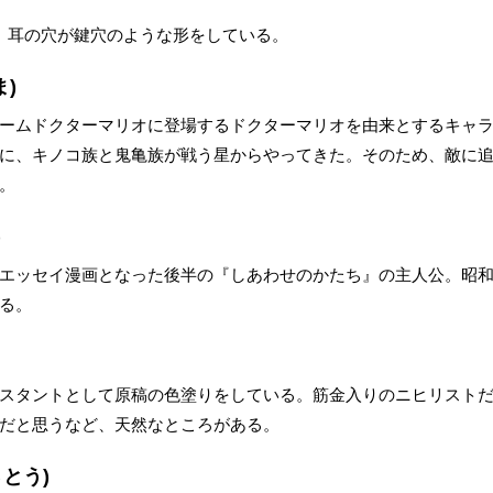
。耳の穴が鍵穴のような形をしている。
)
ームドクターマリオに登場するドクターマリオを由来とするキャ
に、キノコ族と鬼亀族が戦う星からやってきた。そのため、敵に
。
)
エッセイ漫画となった後半の『しあわせのかたち』の主人公。昭和3
る。
スタントとして原稿の色塗りをしている。筋金入りのニヒリスト
だと思うなど、天然なところがある。
とう)