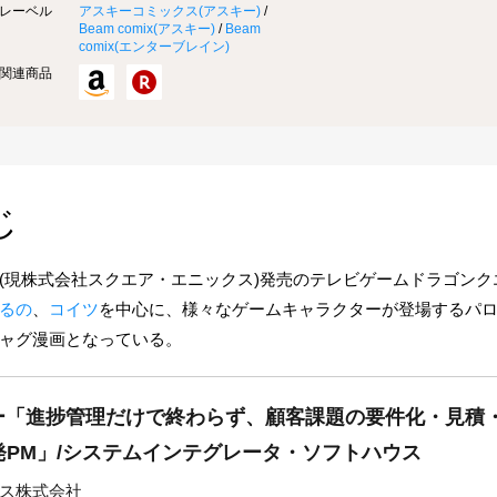
レーベル
アスキーコミックス(
アスキー
)
/
Beam comix(
アスキー
)
/
Beam
comix(
エンターブレイン
)
関連商品
じ
(現株式会社スクエア・エニックス)発売のテレビゲームドラゴン
るの
、
コイツ
を中心に、様々なゲームキャラクターが登場するパ
ャグ漫画となっている。
ー「進捗管理だけで終わらず、顧客課題の要件化・見積
開発PM」/システムインテグレータ・ソフトハウス
ス株式会社