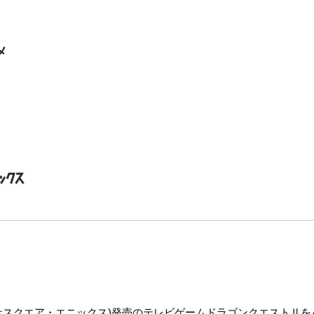
メ
社スクエア・エニックス)発売のテレビゲームドラゴンクエストⅡを