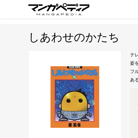
しあわせのかたち
テ
姿
フ
あ