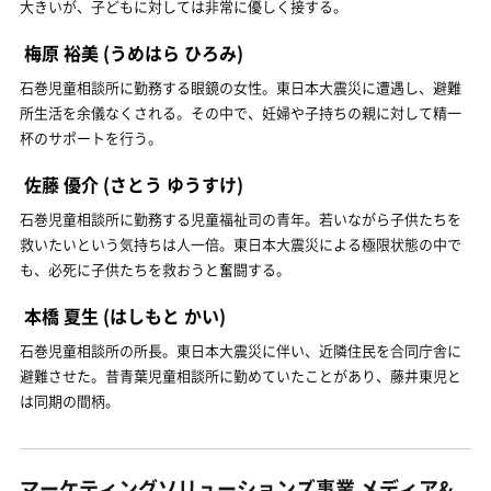
大きいが、子どもに対しては非常に優しく接する。
梅原 裕美
(うめはら ひろみ)
石巻児童相談所に勤務する眼鏡の女性。東日本大震災に遭遇し、避難
所生活を余儀なくされる。その中で、妊婦や子持ちの親に対して精一
杯のサポートを行う。
佐藤 優介
(さとう ゆうすけ)
石巻児童相談所に勤務する児童福祉司の青年。若いながら子供たちを
救いたいという気持ちは人一倍。東日本大震災による極限状態の中で
も、必死に子供たちを救おうと奮闘する。
本橋 夏生
(はしもと かい)
石巻児童相談所の所長。東日本大震災に伴い、近隣住民を合同庁舎に
避難させた。昔青葉児童相談所に勤めていたことがあり、藤井東児と
は同期の間柄。
マーケティングソリューションズ事業 メディア&