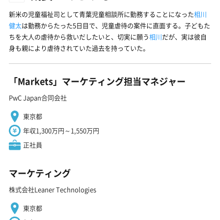
新米の児童福祉司として青葉児童相談所に勤務することになった
相川
健太
は勤務からたった5日目で、児童虐待の案件に直面する。子どもた
ちを大人の虐待から救いだしたいと、切実に願う
相川
だが、実は彼自
身も親により虐待されていた過去を持っていた。
「Markets」マーケティング担当マネジャー
PwC Japan合同会社
東京都
年収1,300万円～1,550万円
正社員
マーケティング
株式会社Leaner Technologies
東京都