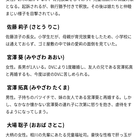
となる。起訴されるが、執行猶予付きで釈放。その後は娘たちと仲睦
まじい様子を目撃されている。
佐藤 莉子
(さとう りこ)
佐藤涼子の長女。小学生だが、母親が育児放棄をしたため、小学校に
は通えておらず、ゴミ屋敷の中で妹の愛莉の面倒を見ていた。
宮澤 葵
(みやざわ あおい)
女性。長男が1人いる。DVにより1度離婚し、友人の兄である宮澤拓真
と再婚するも、今度は彼のDVに苦しめられる。
宮澤 拓真
(みやざわ たくま)
男性。子持ちのバツイチで、妹の友人である宮澤葵と再婚する。しか
し、なかなか懐かない宮澤葵の連れ子に次第に怒りを抱き、虐待をす
るようになってしまう。
大場 聡子
(おおば さとこ)
大柄の女性。相川の先輩にあたる児童福祉司。豪快な性格で肝っ玉が