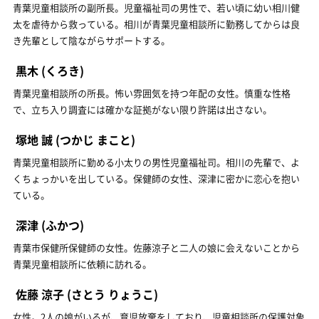
青葉児童相談所の副所長。児童福祉司の男性で、若い頃に幼い相川健
太を虐待から救っている。相川が青葉児童相談所に勤務してからは良
き先輩として陰ながらサポートする。
黒木
(くろき)
青葉児童相談所の所長。怖い雰囲気を持つ年配の女性。慎重な性格
で、立ち入り調査には確かな証拠がない限り許諾は出さない。
塚地 誠
(つかじ まこと)
青葉児童相談所に勤める小太りの男性児童福祉司。相川の先輩で、よ
くちょっかいを出している。保健師の女性、深津に密かに恋心を抱い
ている。
深津
(ふかつ)
青葉市保健所保健師の女性。佐藤涼子と二人の娘に会えないことから
青葉児童相談所に依頼に訪れる。
佐藤 涼子
(さとう りょうこ)
女性。2人の娘がいるが、育児放棄をしており、児童相談所の保護対象