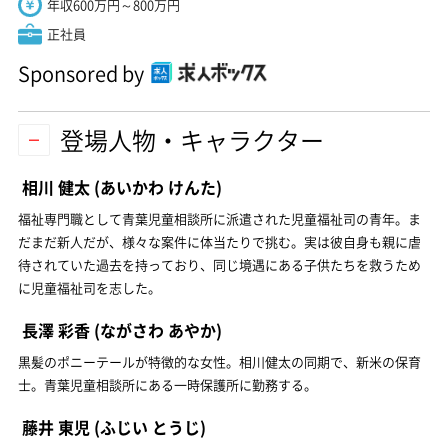
年収600万円～800万円
正社員
Sponsored by
登場人物・キャラクター
相川 健太
(あいかわ けんた)
福祉専門職として青葉児童相談所に派遣された児童福祉司の青年。ま
だまだ新人だが、様々な案件に体当たりで挑む。実は彼自身も親に虐
待されていた過去を持っており、同じ境遇にある子供たちを救うため
に児童福祉司を志した。
長澤 彩香
(ながさわ あやか)
黒髪のポニーテールが特徴的な女性。相川健太の同期で、新米の保育
士。青葉児童相談所にある一時保護所に勤務する。
藤井 東児
(ふじい とうじ)