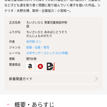
など子ども達を取り巻く問題に取り組んでいく様子を描いた作品。シ
ナリオ：水野光博、取材・企画協力：小宮純一。
正式名称
ちいさいひと 青葉児童相談所物
語
ふりがな
ちいさいひと あおばじどうそう
だんじょものがたり
作者
夾竹桃 ジン
ジャンル
妊娠・出産・育児
レーベル
少年サンデーコミックス(
小学館
)
巻数
既刊6巻
関連商品
新着関連ガイド
概要・あらすじ