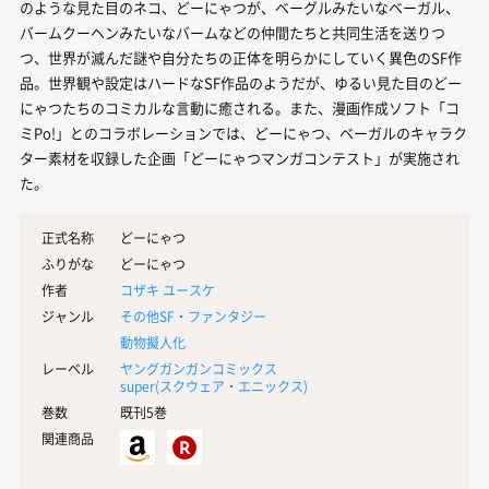
のような見た目のネコ、どーにゃつが、ベーグルみたいなベーガル、
バームクーヘンみたいなバームなどの仲間たちと共同生活を送りつ
つ、世界が滅んだ謎や自分たちの正体を明らかにしていく異色のSF作
品。世界観や設定はハードなSF作品のようだが、ゆるい見た目のどー
にゃつたちのコミカルな言動に癒される。また、漫画作成ソフト「コ
ミPo!」とのコラボレーションでは、どーにゃつ、ベーガルのキャラク
ター素材を収録した企画「どーにゃつマンガコンテスト」が実施され
た。
正式名称
どーにゃつ
ふりがな
どーにゃつ
作者
コザキ ユースケ
ジャンル
その他SF・ファンタジー
動物擬人化
レーベル
ヤングガンガンコミックス
super(
スクウェア・エニックス
)
巻数
既刊5巻
関連商品