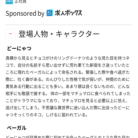
正社員
Sponsored by
登場人物・キャラクター
どーにゃつ
真横から見るとチョコがけのリングドーナツのような見た目を持つネ
コで、自分の名前すら思い出せずに荒れ果てた新宿をさ迷っていたと
ころに現れたベーガルによって命名される。緊張した際や食べ過ぎた
際に、吐く癖がある。のんびりした性格で気が弱いが、仲間のために
勇気ある行動に出ることも多い。あまり頭は良くないものの、どんな
相手にも敬語で接する。 体の一部をマチュマロに食べられてしまった
ことがトラウマになっており、マチュマロを見ると必要以上に怯え、
逃げ出してしまう。不思議な異世界に迷い込んだ際に出会ったどーに
ゃつそっくりのネコ、しげるに狙われている。
ベーガル
どーにゃつが目覚めた際に初めて出会ったベーグルのような見た目の