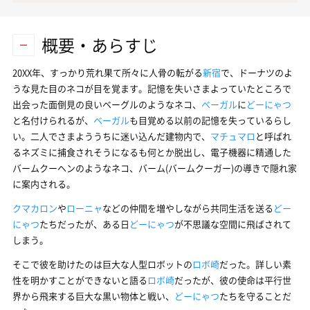
概要・あらすじ
20XX年、すっかり荒れ果て所々に人骨の転がる
新宿
で、ドーナツのよ
うな見た目のネコが目を覚ます。記憶を失いさまよっていたところで
出会った面倒見の良いベーグルのようなネコ、
ベーガル
に
どーにゃつ
と名付けられるが、
ベーガル
も目覚める以前の記憶を失っているらし
い。二人でさまよううちに迷い込んだ建物内で、
マチュマロ
と呼ばれ
るネズミに捕食されそうになるも何とか脱出し、電子機器に精通した
バームクーヘンのようなネコ、バーム(バームクーガー)の導きで隠れ家
に案内される。
クマカロン
や
ローニャ
などの仲間を増やしながら共同生活を送る
どー
にゃつ
たちだったが、ある日
どーにゃつ
が不思議な空間に飛ばされて
しまう。
そこで彼を助けたのは巨大な人型ロボットの
ロボ崎
だった。詳しい素
性を明かすことができないと語る
ロボ崎
だったが、彼の使命は平行世
界から飛来する巨大な黒い物体と戦い、
どーにゃつ
たちを守ることだ