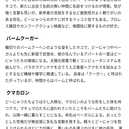
ネコで、新たに出会う名前の無い仲間に名前をつけるのが得意。気が
強く言葉も荒いが、新参者の世話をするなど面倒見がよく頼りがいの
ある存在。どーにゃつらのボケに対するツッコミ役でもある。プロレ
ス雑誌やカンフーアクション映画など、格闘技に関するものが好き。
バームクーガー
輪切りのバームクーヘンのような姿をしたネコで、どーにゃつやベー
ガルよりも先に新宿で目覚め、彼の住んでいるアパートの一室はどー
にゃつたちの根城になる。太陽光発電で動くコンピュータシステムを
組んだり、パラボラアンテナを立てて人工衛星へアクセスを試みよう
とするなど機械や雑学に精通している。 自身は「クーガー」と呼ばれ
たがっているが、仲間からはバームと呼ばれる。
クマカロン
どーにゃつたちよりは少し大柄な、マカロンのような形をした体を持
つクマ。マチュマロたちに追われていたところをバームたちに助けら
れ、以降一緒に暮らすことになる。命名はベーガルによる。おっとり
とした性格だが無自覚に失礼な言動を発する。軽々とどーにゃつを抱
え上げられるほどに力が強く、重いものを運ぶのは主に彼の役目。 漫