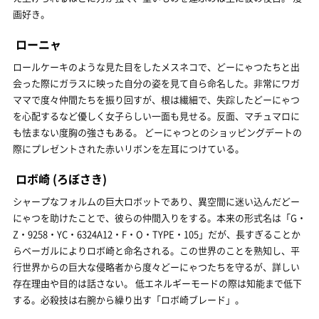
画好き。
ローニャ
ロールケーキのような見た目をしたメスネコで、どーにゃつたちと出
会った際にガラスに映った自分の姿を見て自ら命名した。非常にワガ
ママで度々仲間たちを振り回すが、根は繊細で、失踪したどーにゃつ
を心配するなど優しく女子らしい一面も見せる。反面、マチュマロに
も怯まない度胸の強さもある。 どーにゃつとのショッピングデートの
際にプレゼントされた赤いリボンを左耳につけている。
ロボ崎
(ろぼさき)
シャープなフォルムの巨大ロボットであり、異空間に迷い込んだどー
にゃつを助けたことで、彼らの仲間入りをする。本来の形式名は「G・
Z・9258・YC・6324A12・F・O・TYPE・105」だが、長すぎることか
らベーガルによりロボ崎と命名される。この世界のことを熟知し、平
行世界からの巨大な侵略者から度々どーにゃつたちを守るが、詳しい
存在理由や目的は話さない。 低エネルギーモードの際は知能まで低下
する。必殺技は右腕から繰り出す「ロボ崎ブレード」。