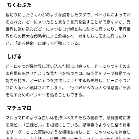
ちくわぶた
輪切りにしたちくわぶのような姿をしたブタで、ベーガルによって命
名された。どーにゃつたちと異なり言葉を話すことができないが、異
世界に迷い込んだどーにゃつをロボ崎と共に助けに行ったり、平行世
界からの巨大な侵略者による危機をベーガルたちに伝えに行ったり
と、「ある使命」に従って行動している。
しげる
どーにゃつが異世界に迷い込んだ際に出会った、どーにゃつをそのま
ま白黒反転させたような見た目を持つネコ。時空間をワープ移動する
能力を持ち、どーにゃつを拉致しようとするも失敗し、どーにゃつと
共に大阪へと飛ばされてしまう。平行世界からの巨大な侵略者から姿
を隠すためのバリヤーを張ることもできる。
マチュマロ
マシュマロのような白い体を持つネズミたちの総称で、歌舞伎町にあ
る廃ビル「王様ビル」を根城にしている。鬼軍曹のような性格の将軍
をリーダーとした軍隊のような組織を持ち、どーにゃつたちを捕食し
ようとフォークを持って集団で襲い掛かる。マチュマロから追放され