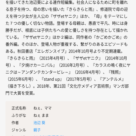
を描いてきた池辺葵による連作短編集。社会人になるために町を離れ
る息子を持つ、母の思いを描いた『きらきらと雨』、修道院で母の迎
えを待つ少女が主人公の『ザザetヤニク』ほか、「母」をテーマにし
た７つの優しく切ない物語。登場する母親は、愚直で平凡、時には身
勝手だが、根底には子供たちへの愛と優しさを持つ存在として描かれ
ている。『ザザetヤニク』ほか２編は、同作者の『かごめかごめ』の
番外編。そのほか、登場人物が重複する、繫がりのあるエピソードも
ある。秋田書店「エレガンスイブ」2014年10月号より不定期連載。
『きらきらと雨』（2015年4月号）、『ザザetヤニク』（2014年10月
号）、『夕焼けカーニバル』（2016年2月号）、『カラスの鳴く夜にヤ
ニクは～アンダンテカンタービレ～』（2016年4月号）、『残照』
（2015年6月号）、『stand up』（2017年5月号）、『アンテルメ』
（描き下ろし）。2018年、第21回「文化庁メディア芸術祭」マンガ部
門で大賞を受賞。
正式名称
ねぇ、ママ
ふりがな
ねぇ まま
作者
池辺 葵
ジャンル
親子