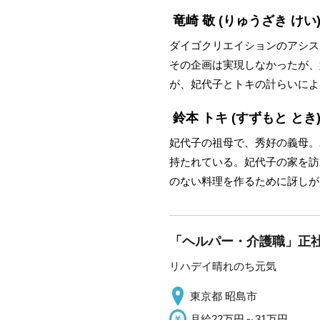
竜崎 敬
(りゅうざき けい
ダイゴクリエイションのアシス
その企画は実現しなかったが、
が、妃代子とトキの計らいによ
鈴本 トキ
(すずもと とき
妃代子の祖母で、秀好の義母。
持たれている。妃代子の家を訪
のない料理を作るために訝しが
「ヘルパー・介護職」正社
リハデイ晴れのち元気
東京都 昭島市
月給22万円～31万円