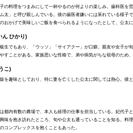
子の料理をつまみにして一杯やるのが何よりの楽しみ。歯科医を
ム太」と呼び親しんでいる。彼の歯医者嫌いには呆れている様子
のおかげで美味しいご飯を食べられるようになったとして、公太
ん ひかり)
級生でもあり、「ウッソ」「サイアクー」が口癖。親友や女子が
やすことがある。家族思いな性格で、弟や病気がちな祖母のため
うこ)
旋を趣味としており、特に妻を亡くした公太に関しては熱心。彼
)
は都内有数の農場で、本人も経理の仕事を担当している。妃代子
興味を抱き訪れたところ、旬や公太も通っていることを知る。料
のコンプレックスを抱くこともあった。