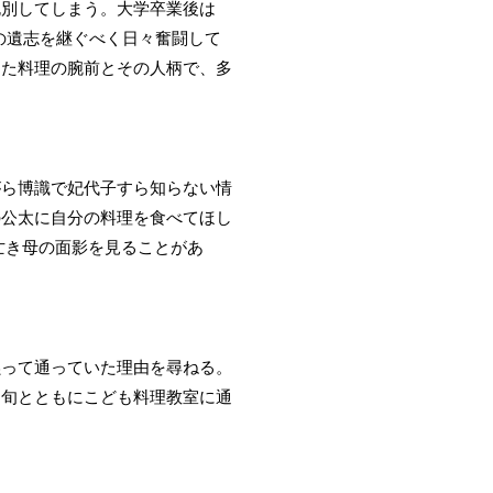
死別してしまう。大学卒業後は
の遺志を継ぐべく日々奮闘して
した料理の腕前とその人柄で、多
がら博識で妃代子すら知らない情
の公太に自分の料理を食べてほし
亡き母の面影を見ることがあ
黙って通っていた理由を尋ねる。
。旬とともにこども料理教室に通