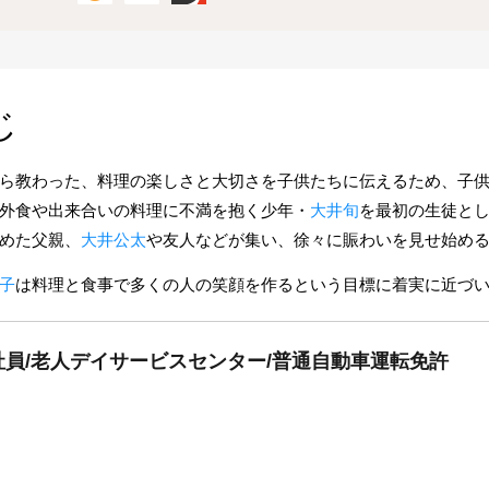
じ
ら教わった、料理の楽しさと大切さを子供たちに伝えるため、子
外食や出来合いの料理に不満を抱く少年・
大井旬
を最初の生徒と
めた父親、
大井公太
や友人などが集い、徐々に賑わいを見せ始め
子
は料理と食事で多くの人の笑顔を作るという目標に着実に近づ
員/老人デイサービスセンター/普通自動車運転免許