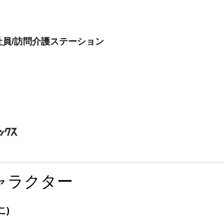
員/訪問介護ステーション
ャラクター
こ)