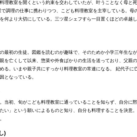
料理教室を開くという約束を交わしていたが、叶うことなく母と
屋で調理の仕事に携わりつつ、こども料理教室を主宰している。母
を何より大切にしている。三ツ星シェフすら一目置くほどの卓越
の最初の生徒。図鑑を読むのが趣味で、そのためか小学三年生な
親を亡くして以来、惣菜や外食ばかりの生活を送っており、父親
める。いまや親子共にすっかり料理教室の常連になる。 妃代子に
因となっている。
)
。当初、旬がこども料理教室に通っていることを知らず、自分に
たい」という願いによるものと知り、自分も料理することを決意
。
し)