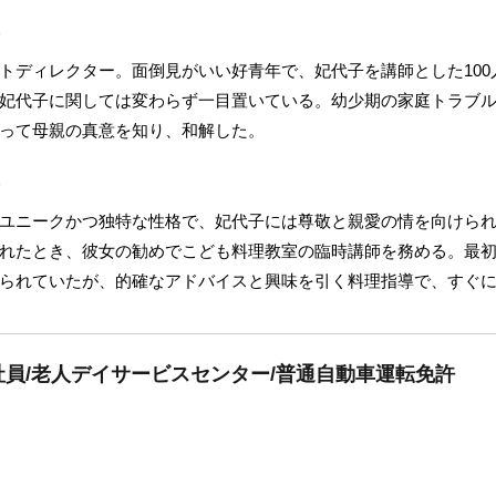
)
トディレクター。面倒見がいい好青年で、妃代子を講師とした100
妃代子に関しては変わらず一目置いている。幼少期の家庭トラブ
って母親の真意を知り、和解した。
)
ユニークかつ独特な性格で、妃代子には尊敬と親愛の情を向けら
れたとき、彼女の勧めでこども料理教室の臨時講師を務める。最
られていたが、的確なアドバイスと興味を引く料理指導で、すぐ
員/老人デイサービスセンター/普通自動車運転免許