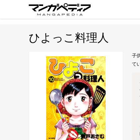
ひよっこ料理人
子
て