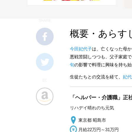
SHARE
概要・あらす
今田妃代子
は、亡くなった母か
悪戦苦闘しつつも、父子家庭で
旬
の影響で料理に興味を持ち始
生徒たちとの交流を経て、
妃代
EC
「ヘルパー・介護職」正社
リハデイ晴れのち元気
東京都 昭島市
月給22万円～31万円