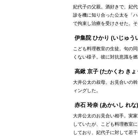
妃代子の父親。酒好きで、妃代
診を機に知り合った公太を「ハ
で拘束し治療を受けさせた。そ
伊集院 ひかり
(いじゅうい
こども料理教室の生徒。旬の同
くない様子。彼に対抗意識を燃
高鍬 京子
(たかくわ きょ
大井公太の叔母。お見合いの斡
ィングした。
赤石 玲奈
(あかいし れな
大井公太のお見合い相手。実家
していたが、こども料理教室に
しており、妃代子に対して若干