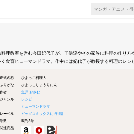
供料理教室を営む今田妃代子が、子供達やその家族に料理の作り方
いく食育ヒューマンドラマ。作中には妃代子が教授する料理のレシ
正式名称
ひよっこ料理人
ふりがな
ひよっこりょうりにん
作者
魚戸 おさむ
ジャンル
レシピ
ヒューマンドラマ
レーベル
ビッグコミックス(
小学館
)
巻数
既刊3巻
関連商品