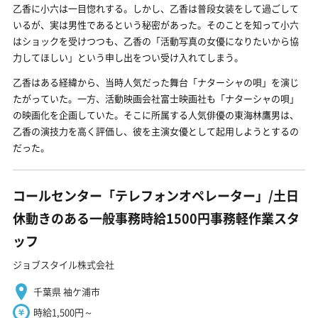
乙香に小六は一目惚れする。しかし、乙香は普段女装をして過ごして
いるが、実は男性であるという秘密があった。そのことを知って小六
はショックを受けつつも、乙香の「活動写真の女優になりたいから協
力してほしい」という申し出をつい受け入れてしまう。
乙香はある経緯から、当時人気だった舞台「ナターシャの唄」を演じ
たがっていた。一方、活動映画会社富士映画社も「ナターシャの唄」
の映画化を企画していた。そこに所属する人気俳優の東海林鷹男は、
乙香の演技力を高く評価し、彼を主演女優として起用しようとするの
だった。
コールセンター「テレフォンオペレーター」/土日
休動きのある一般事務時給1500円事務軽作業スタ
ッフ
ジョブスタイル株式会社
千葉県 袖ケ浦市
時給1,500円～