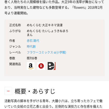
巻く人物たちの人間模様を描いた作品。大正9年の浅草が舞台になって
おり、当時実在した建物なども多数登場する。「flowers」2018年2月
号より連載開始。
正式名称
めもくらむ 大正キネマ浪漫
ふりがな
めもくらむ たいしょうきねまろ
まん
作者
赤石 路代
ジャンル
時代劇
レーベル
フラワーコミックス α(
小学館
)
巻数
既刊6巻
関連商品
概要・あらすじ
活動写真の脚本を手がける青年、大鐘小六は、立ち寄ったカフェで働
いていた女給の立花乙香と出会う。圧倒的な演技力と存在感を備えた